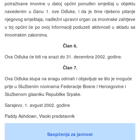
potraživane imovine u datoj općini ponuđen smještaj u objektu
navedenim u članu 1. ove Odluke, i da je time riješeno pitanje
njegovog smještaja, nadležni upravni organ za imovinske zahtjeve
u toj općini će po ovoj informaciji poduzeti aktivnosti u skladu sa
imovinskim zakonima.
Član 6.
Ova Odluka će biti na snazi do 31. decembra 2002. godine.
Član 7.
Ova Odluka stupa na snagu odmah i objavljuje se što je moguće
prije u Službenim novinama Federacije Bosne i Hercegovine i
Službenom glasniku Republike Srpske.
Sarajevo, 1. avgust 2002. godine
Paddy Ashdown, Visoki predstavnik
Saopćenja za javnost