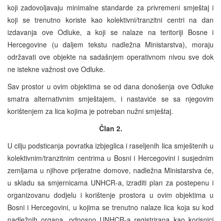
koji zadovoljavaju minimalne standarde za privremeni smještaj i
koji se trenutno koriste kao kolektivni/tranzitni centri na dan
izdavanja ove Odluke, a koji se nalaze na teritoriji Bosne i
Hercegovine (u daljem tekstu nadležna Ministarstva), moraju
održavati ove objekte na sadašnjem operativnom nivou sve dok
ne istekne važnost ove Odluke.
Sav prostor u ovim objektima se od dana donošenja ove Odluke
smatra alternativnim smještajem, i nastaviće se sa njegovim
korištenjem za lica kojima je potreban nužni smještaj.
Član 2.
U cilju podsticanja povratka izbjeglica i raseljenih lica smještenih u
kolektivnim/tranzitnim centrima u Bosni i Hercegovini i susjednim
zemljama u njihove prijeratne domove, nadležna Ministarstva će,
u skladu sa smjernicama UNHCR-a, izraditi plan za postepenu i
organizovanu dodjelu i korištenje prostora u ovim objektima u
Bosni i Hercegovini, u kojima se trenutno nalaze lica koja su kod
nadležnih organa, odnosno UNHCR-a registrirana kao korisnici