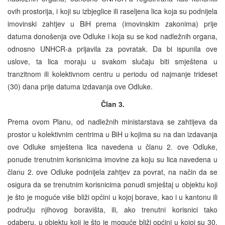
ovih prostorija, i koji su izbjeglice ili raseljena lica koja su podnijela
imovinski zahtjev u BiH prema (imovinskim zakonima) prije
datuma donošenja ove Odluke i koja su se kod nadležnih organa,
odnosno UNHCR-a prijavila za povratak. Da bi ispunila ove
uslove, ta lica moraju u svakom slučaju biti smještena u
tranzitnom ili kolektivnom centru u periodu od najmanje trideset
(30) dana prije datuma izdavanja ove Odluke.
Član 3.
Prema ovom Planu, od nadležnih ministarstava se zahtijeva da
prostor u kolektivnim centrima u BiH u kojima su na dan izdavanja
ove Odluke smještena lica navedena u članu 2. ove Odluke,
ponude trenutnim korisnicima imovine za koju su lica navedena u
članu 2. ove Odluke podnijela zahtjev za povrat, na način da se
osigura da se trenutnim korisnicima ponudi smještaj u objektu koji
je što je moguće više bliži općini u kojoj borave, kao i u kantonu ili
području njihovog boravišta, ili, ako trenutni korisnici tako
odaberu, u objektu koji je što je moguće bliži općini u kojoj su 30.