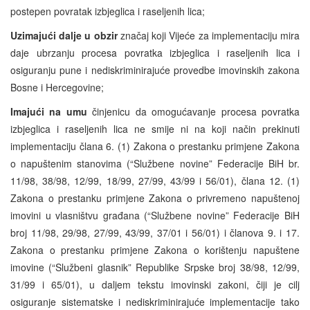
postepen povratak izbjeglica i raseljenih lica;
Uzimajući dalje u obzir
značaj koji Vijeće za implementaciju mira
daje ubrzanju procesa povratka izbjeglica i raseljenih lica i
osiguranju pune i nediskriminirajuće provedbe imovinskih zakona
Bosne i Hercegovine;
Imajući na umu
činjenicu da omogućavanje procesa povratka
izbjeglica i raseljenih lica ne smije ni na koji način prekinuti
implementaciju člana 6. (1) Zakona o prestanku primjene Zakona
o napuštenim stanovima (“Službene novine” Federacije BiH br.
11/98, 38/98, 12/99, 18/99, 27/99, 43/99 i 56/01), člana 12. (1)
Zakona o prestanku primjene Zakona o privremeno napuštenoj
imovini u vlasništvu građana (“Službene novine” Federacije BiH
broj 11/98, 29/98, 27/99, 43/99, 37/01 i 56/01) i članova 9. i 17.
Zakona o prestanku primjene Zakona o korištenju napuštene
imovine (“Službeni glasnik” Republike Srpske broj 38/98, 12/99,
31/99 i 65/01), u daljem tekstu imovinski zakoni, čiji je cilj
osiguranje sistematske i nediskriminirajuće implementacije tako