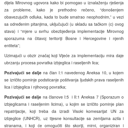
dijela Mirovnog ugovora kako bi pomogao u iznalaženju rješenja
za probleme, kako je prethodno rečeno, “donošenjem
obavezujućih odluka, kada to bude smatrao neophodnim,” u vezi
sa određenim pitanjima, uključujući (u skladu sa tačkom (c) ovog
stava) i “mjere u svrhu obezbjeđenja implementacije Mirovnog
sporazuma na čitavoj teritoriji Bosne i Hercegovine i njenih
entiteta”;
Uzimajući u obzir značaj koji Vijeće za implementaciju mira daje
ubrzanju procesa povratka izbjeglica i raseljenih lica;
Pozivajući se dalje
na član I:1 navedenog Aneksa 10, u kojem
se izričito pominje podsticanje poštivanja ljudskih prava raseljenih
lica i izbjeglica i njihovog povratka;
Pozivajući se dalje
na članove I:5 i II:1 Aneksa 7 (Sporazum o
izbjeglicama i raseljenim licima), u kojim se izričito pominje plan
repatrijacije, koji treba da izradi Visoki komesarijat UN za
izbjeglice (UNHCR), uz tijesne konsultacije sa zemljama azila i
stranama, i koji će omogućiti što skoriji, mirni, organiziran i