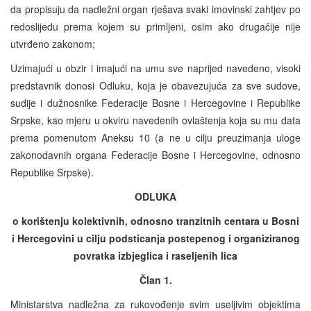
da propisuju da nadležni organ rješava svaki imovinski zahtjev po
redoslijedu prema kojem su primljeni, osim ako drugačije nije
utvrđeno zakonom;
Uzimajući u obzir i imajući na umu sve naprijed navedeno, visoki
predstavnik donosi Odluku, koja je obavezujuća za sve sudove,
sudije i dužnosnike Federacije Bosne i Hercegovine i Republike
Srpske, kao mjeru u okviru navedenih ovlaštenja koja su mu data
prema pomenutom Aneksu 10 (a ne u cilju preuzimanja uloge
zakonodavnih organa Federacije Bosne i Hercegovine, odnosno
Republike Srpske).
ODLUKA
o korištenju kolektivnih, odnosno tranzitnih centara u Bosni
i Hercegovini u cilju podsticanja postepenog i organiziranog
povratka izbjeglica i raseljenih lica
Član 1.
Ministarstva nadležna za rukovođenje svim useljivim objektima