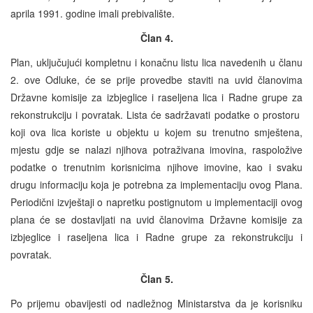
aprila 1991. godine imali prebivalište.
Član 4.
Plan, uključujući kompletnu i konačnu listu lica navedenih u članu
2. ove Odluke, će se prije provedbe staviti na uvid članovima
Državne komisije za izbjeglice i raseljena lica i Radne grupe za
rekonstrukciju i povratak. Lista će sadržavati podatke o prostoru
koji ova lica koriste u objektu u kojem su trenutno smještena,
mjestu gdje se nalazi njihova potraživana imovina, raspoložive
podatke o trenutnim korisnicima njihove imovine, kao i svaku
drugu informaciju koja je potrebna za implementaciju ovog Plana.
Periodični izvještaji o napretku postignutom u implementaciji ovog
plana će se dostavljati na uvid članovima Državne komisije za
izbjeglice i raseljena lica i Radne grupe za rekonstrukciju i
povratak.
Član 5.
Po prijemu obavijesti od nadležnog Ministarstva da je korisniku