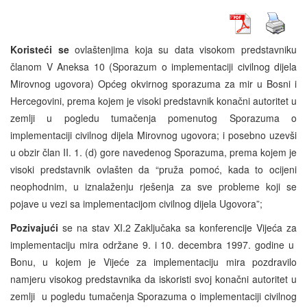
Koristeći se
ovlaštenjima koja su data visokom predstavniku
članom V Aneksa 10 (Sporazum o implementaciji civilnog dijela
Mirovnog ugovora) Općeg okvirnog sporazuma za mir u Bosni i
Hercegovini, prema kojem je visoki predstavnik konačni autoritet u
zemlji u pogledu tumačenja pomenutog Sporazuma o
implementaciji civilnog dijela Mirovnog ugovora; i posebno uzevši
u obzir član II. 1. (d) gore navedenog Sporazuma, prema kojem je
visoki predstavnik ovlašten da “pruža pomoć, kada to ocijeni
neophodnim, u iznalaženju rješenja za sve probleme koji se
pojave u vezi sa implementacijom civilnog dijela Ugovora”;
Pozivajući
se na stav XI.2 Zaključaka sa konferencije Vijeća za
implementaciju mira održane 9. i 10. decembra 1997. godine u
Bonu, u kojem je Vijeće za implementaciju mira pozdravilo
namjeru visokog predstavnika da iskoristi svoj konačni autoritet u
zemlji u pogledu tumačenja Sporazuma o implementaciji civilnog