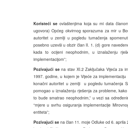
Koristeći se
ovlaštenjima koja su mi data članom
ugovora) Općeg okvirnog sporazuma za mir u Bosn
autoritet u zemlji u pogledu tumačenja spomenut
posebno uzevši u obzir član II. 1. (d) gore naved
kada to ocijeni neophodnim, u iznalaženju rje
implementacijom”;
Pozivajući se
na stav XI.2 Zaključaka Vijeća za i
1997. godine, u kojem je Vijeće za implementaciju 
konačni autoritet u zemlji u pogledu tumačenja S
pomogao u iznalaženju rješenja za probleme, kako
to bude smatrao neophodnim,” u vezi sa određenim 
“mjere u svrhu osiguranja implementacije Mirovnog
entiteta”;
Pozivajući se
na član 11. moje Odluke od 6. april