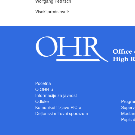
Wolfgang Petritsch
Visoki predstavnik
Početna
O OHR-u
Informacije za javnost
Odluke
Progra
Komunikei i izjave PIC-a
Superv
Dejtonski mirovni sporazum
Mostars
Popis 