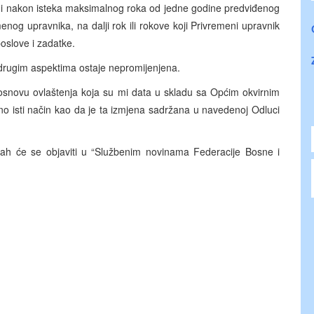
u i nakon isteka maksimalnog roka od jedne godine predviđenog
og upravnika, na dalji rok ili rokove koji Privremeni upravnik
poslove i zadatke.
drugim aspektima ostaje nepromijenjena.
novu ovlaštenja koja su mi data u skladu sa Općim okvirnim
o isti način kao da je ta izmjena sadržana u navedenoj Odluci
e se objaviti u “Službenim novinama Federacije Bosne i