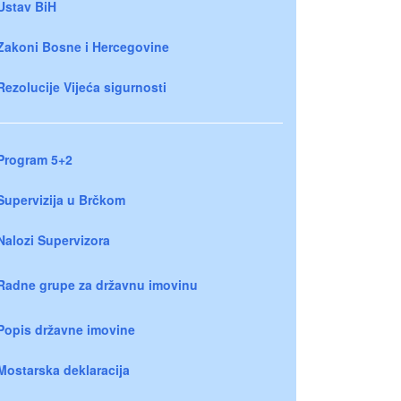
Ustav BiH
Zakoni Bosne i Hercegovine
Rezolucije Vijeća sigurnosti
Program 5+2
Supervizija u Brčkom
Nalozi Supervizora
Radne grupe za državnu imovinu
Popis državne imovine
Mostarska deklaracija