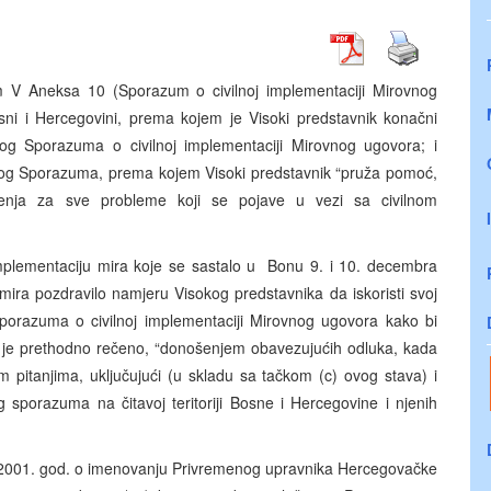
 V Aneksa 10 (Sporazum o civilnoj implementaciji Mirovnog
i i Hercegovini, prema kojem je Visoki predstavnik konačni
og Sporazuma o civilnoj implementaciji Mirovnog ugovora; i
enog Sporazuma, prema kojem Visoki predstavnik “pruža pomoć,
šenja za sve probleme koji se pojave u vezi sa civilnom
mplementaciju mira koje se sastalo u Bonu 9. i 10. decembra
mira pozdravilo namjeru Visokog predstavnika da iskoristi svoj
porazuma o civilnoj implementaciji Mirovnog ugovora kako bi
 je prethodno rečeno, “donošenjem obavezujućih odluka, kada
pitanjima, uključujući (u skladu sa tačkom (c) ovog stava) i
 sporazuma na čitavoj teritoriji Bosne i Hercegovine i njenih
a 2001. god. o imenovanju Privremenog upravnika Hercegovačke