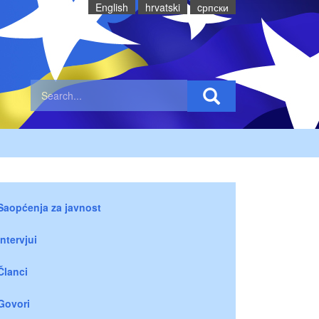
English
hrvatski
cрпски
Saopćenja za javnost
Intervjui
Članci
Govori