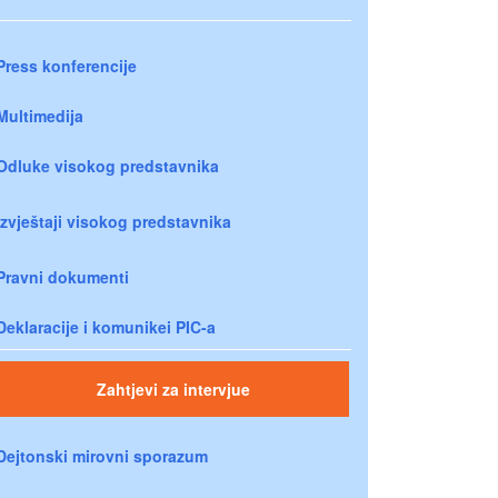
Press konferencije
Multimedija
Odluke visokog predstavnika
Izvještaji visokog predstavnika
Pravni dokumenti
Deklaracije i komunikei PIC-a
Zahtjevi za intervjue
Dejtonski mirovni sporazum