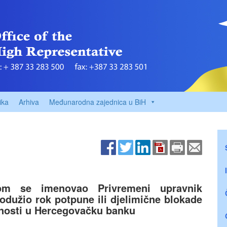
ika
Arhiva
Međunarodna zajednica u BiH
om se imenovao Privremeni upravnik
dužio rok potpune ili djelimične blokade
avnosti u Hercegovačku banku