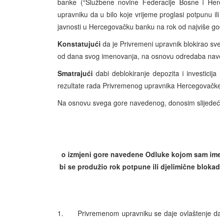
banke (“Službene novine Federacije Bosne i Herc
upravniku da u bilo koje vrijeme proglasi potpunu ili 
javnosti u Hercegovačku banku na rok od najviše go
Konstatujući
da je Privremeni upravnik blokirao sve
od dana svog imenovanja, na osnovu odredaba nav
Smatrajući
dabi deblokiranje depozita i investici
rezultate rada Privremenog upravnika Hercegovačk
Na osnovu svega gore navedenog, donosim slijede
o izmjeni gore navedene Odluke kojom sam i
bi se produžio rok potpune ili djelimične blokad
1. Privremenom upravniku se daje ovlaštenje da prog