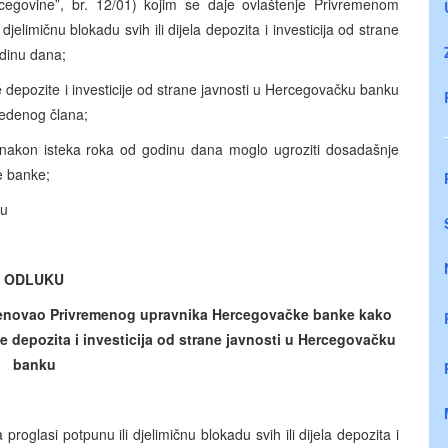
egovine”, br. 12/01) kojim se daje ovlaštenje Privremenom
djelimičnu blokadu svih ili dijela depozita i investicija od strane
dinu dana;
 depozite i investicije od strane javnosti u Hercegovačku banku
edenog člana;
ja nakon isteka roka od godinu dana moglo ugroziti dosadašnje
e banke;
ću
ODLUKU
menovao Privremenog upravnika Hercegovačke banke kako
e depozita i investicija od strane javnosti u Hercegovačku
banku
lasi potpunu ili djelimičnu blokadu svih ili dijela depozita i