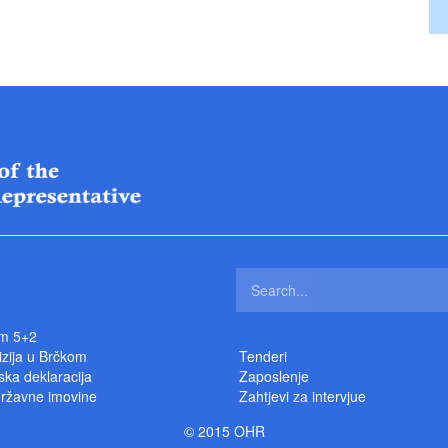
m 5+2
izija u Brčkom
Tenderi
ka deklaracija
Zaposlenje
državne imovine
Zahtjevi za intervjue
© 2015 OHR