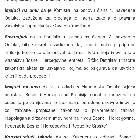
Imajući na umu
da je Komisija, na osnovu člana 1. navedene
Odluke, zadužena za predlaganje nacrta zakona o pravima
vlasništva i upravljanja državnom imovinom;
Smatrajući
da je Komisija, u skladu sa članom 3. navedene
Odluke, bila konkretno zadužena da, između ostalog, pripremi
“kriterije koji će se primjenjivati da bi se utvrdilo koja imovina je u
vlasništvu Bosne i Hercegovine, entiteta i Brčko Distrikta” i “nacrte
zakonskih akata za usvajanje, kojima se osigurava da utvrđeni
kriteriji budu provedeni”;
Imajući na umu
da je u skladu s članom 4a Odluke Vijeća
ministara Bosne i Hercegovine Komisija dodatno zadužena da
odlučuje po zahtjevima “o izuzimanju određene državne imovine
od zabrane propisane zakonima o privremenoj zabrani
raspolaganja državnom imovinom na nivou Bosne i Hercegovine,
Federacije Bosne i Hercegovine i Republike Srpske”;
Konstatirajući takođe
da se Zakonom o odbrani Bosne i