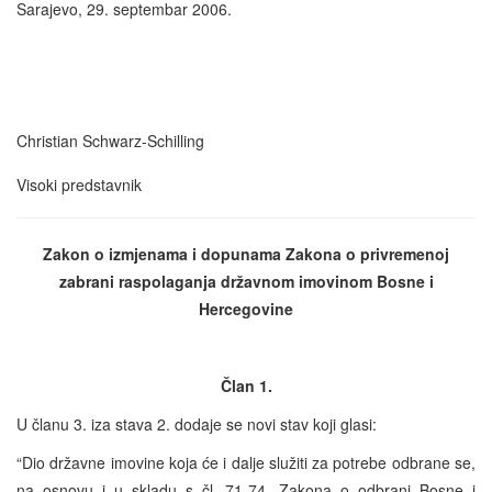
Sarajevo, 29. septembar 2006.
Christian Schwarz-Schilling
Visoki predstavnik
Zakon o izmjenama i dopunama
Zakona o privremenoj
zabrani raspolaganja državnom imovinom Bosne i
Hercegovine
Član 1.
U članu 3. iza stava 2. dodaje se novi stav koji glasi:
“Dio državne imovine koja će i dalje služiti za potrebe odbrane se,
na osnovu i u skladu s čl. 71-74. Zakona o odbrani Bosne i