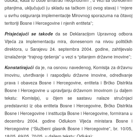
pitanjima, uključujući (u skladu sa tačkom (c) ovog stava) i “mjere
u svrhu osiguranja implementacije Mirovnog sporazuma na čitavoj
teritoriji Bosne i Hercegovine i njenih entiteta”;
Prisjećajući se takođe
da se Deklaracijom Upravnog odbora
Vijeća za implementaciju mira, donesenom na nivou političkih
direktora, u Sarajevu 24. septembra 2004. godine, zahtijevalo
iznalaženje “trajnog rješenja” u vezi s “pitanjem državne imovine”;
Konstatirajući
da je, na osnovu navedenog, Komisija za državnu
imovinu, utvrđivanje i raspodjelu državne imovine, određivanje
prava i obaveza Bosne i Hercegovine, entiteta i Brčko Distrikta
Bosne i Hercegovine u upravljanju državnom imovinom (u daljem
tekstu: Komisija), u čijem se sastavu nalaze stručnjaci
predstavnici iz oba entiteta Bosne i Hercegovine, Brčko Distrikta
Bosne i Hercegovine i institucija Bosne i Hercegovine, formirana u
decembru 2004. godine Odlukom Vijeća ministara Bosne i
Hercegovine (“Službeni glasnik Bosne i Hercegovine”, br. 10/05,
18/05, 69/05, 70/05, u daljem tekstu: Odluka);