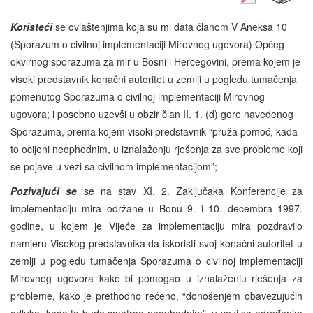
Koristeći
se ovlaštenjima koja su mi data članom V Aneksa 10
(Sporazum o civilnoj implementaciji Mirovnog ugovora) Općeg
okvirnog sporazuma za mir u Bosni i Hercegovini, prema kojem je
visoki predstavnik konačni autoritet u zemlji u pogledu tumačenja
pomenutog Sporazuma o civilnoj implementaciji Mirovnog
ugovora; i posebno uzevši u obzir član II. 1. (d) gore navedenog
Sporazuma, prema kojem visoki predstavnik “pruža pomoć, kada
to ocijeni neophodnim, u iznalaženju rješenja za sve probleme koji
se pojave u vezi sa civilnom implementacijom”;
Pozivajući se
se na stav XI. 2. Zaključaka Konferencije za
implementaciju mira održane u Bonu 9. i 10. decembra 1997.
godine, u kojem je Vijeće za implementaciju mira pozdravilo
namjeru Visokog predstavnika da iskoristi svoj konačni autoritet u
zemlji u pogledu tumačenja Sporazuma o civilnoj implementaciji
Mirovnog ugovora kako bi pomogao u iznalaženju rješenja za
probleme, kako je prethodno rečeno, “donošenjem obavezujućih
odluka, kada to bude smatrao neophodnim”, u vezi sa određenim