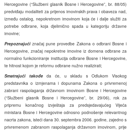
Hercegovine (“Službeni glasnik Bosne i Hercegovine”, br. 88/05)
predviđaju modaliteti za prijenos imovinskih prava i obaveza nad,
između ostalog, nepokretnom imovinom koja će i dalje služiti za
potrebe odbrane, koja djelimično spada u kategoriju državne
imovine;
Prepoznajući
značaj pune provedbe Zakona o odbrani Bosne i
Hercegovine, značaj nepokretne imovine iz domena odbrane za
normalno funkcioniranje institucija odbrane Bosne i Hercegovine,
te hitnost kojom je reformu odbrane nužno realizirati;
Smatrajući takođe
da će, u skladu s Odlukom Visokog
predstavnika o izmjenama i dopunama Zakona o privremenoj
zabrani raspolaganja državnom imovinom Bosne i Hercegovine
(“Službeni glasnik Bosne i Hercegovine”, br. 29/06), rok za
pripremu konačnog izvještaja za predsjedavajućeg Vijeća
ministara Bosne i Hercegovine odnosno podnošenje relevantnog
nacrta zakona, isteći dana 30. septembra 2006. godine, zajedno s
privremenom zabranom raspolaganja državnom imovinom, prije