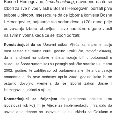
Bosne i Hercegovine,
između ostalog
, navedeno da će se
izbori za sve nivoe vlasti u Bosni i Hercegovini održati prve
subote u oktobru mjesecu, te da će Izborna komisija Bosne
i Hercegovine, najmanje sto sedamdeset (170) dana prije
održavanja izbora, obavijestiti sve nadležne organe vlasti
na svim nivoima kada će se izbori održati;
Konstatirajući da
se Upravni odbor Vijeća za implementaciju
mira sastao 27. marta 2002. godine i zaključio,
između ostalog
,
da amandmani na ustave entiteta moraju biti u potpunosti u
skladu sa Sporazumom koji su postigle političke stranke 27. marta
2002. godine, te zahtijevao od parlamenata entiteta da usvoje
amandmane do prve sedmice aprila 2002. godine kako bi se
ostavilo dovoljno vremena da se Izborni zakon Bosne i
Hercegovine uskladi s njima;
Konstatirajući sa žaljenjem
da parlamenti entiteta nisu
ispoštovali rok koji im je Vijeće za implementaciju mira dalo da
usvoje amandmane na ustave entiteta u skladu sa Odlukom o