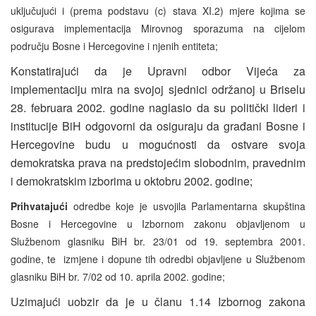
uključujući i (prema podstavu (c) stava XI.2) mjere kojima se
osigurava implementacija Mirovnog sporazuma na cijelom
području Bosne i Hercegovine i njenih entiteta;
Konstatirajući da je Upravni odbor Vijeća za
implementaciju mira na svojoj sjednici održanoj u Briselu
28. februara 2002. godine naglasio da su politički lideri i
institucije BiH odgovorni da osiguraju da građani Bosne i
Hercegovine budu u mogućnosti da ostvare svoja
demokratska prava na predstojećim slobodnim, pravednim
i demokratskim izborima u oktobru 2002. godine;
Prihvatajući
odredbe koje je usvojila Parlamentarna skupština
Bosne i Hercegovine u Izbornom zakonu objavljenom u
Službenom glasniku BiH br. 23/01 od 19. septembra 2001.
godine, te izmjene i dopune tih odredbi objavljene u Službenom
glasniku BiH br. 7/02 od 10. aprila 2002. godine;
Uzimajući uobzir da je u članu 1.14 Izbornog zakona