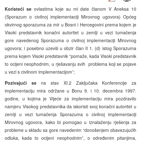
Koristeći se
ovlastima koje su mi date članom V Aneksa 10
(Sporazum o civilnoj implementaciji Mirovnog ugovora) Općeg
okvirnog sporazuma za mir u Bosni i Hercegovini prema kojem je
Visoki predstavnik konačni autoritet u zemlji u vezi tumačenja
gore navedenog Sporazuma o civilnoj implementaciji Mirovnog
ugovora; i posebno uzevši u obzir član II 1. (d) istog Sporazuma
prema kojem Visoki predstavnik “pomaže, kada Visoki predstavnik
to ocijeni neophodnim, u rješavanju svih problema koji se pojave
u vezi s civilnom implementacijom”;
Pozivajući se
na stav XI.2 Zaključaka Konferencije za
implementaciju mira održane u Bonu 9. i 10. decembra 1997.
godine, u kojima je Vijeće za implementaciju mira pozdravilo
namjeru Visokog predstavnika da iskoristi svoj konačni autoritet u
zemlji u vezi tumačenja Sporazuma o civilnoj implementaciji
Mirovnog ugovora, kako bi pomogao u iznalaženju rješenja za
probleme u skladu sa gore navedenim “donošenjem obavezujućih
odluka, kada to ocijeni neophodnim”, o određenim pitanjima,