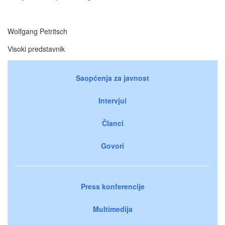
Wolfgang Petritsch
Visoki predstavnik
Saopćenja za javnost
Intervjui
Članci
Govori
Press konferencije
Multimedija