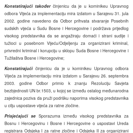
Konstatirajući također
činjenicu da je u kominikeu Upravnog
odbora Vijeća za implementaciju mira izdatom u Sarajevu 31. jula
2002. godine navedeno da Odbor prihvata stvaranje Posebnih
sudskih vijeća u Sudu Bosne i Hercegovine i podržava prijedlog
visokog predstavnika da se angažiraju domaći i strani sudije i
tužioci u posebnom Vijeću/Odjeljenju za organizirani kriminal,
privredni kriminal i korupciju u sklopu Suda Bosne i Hercegovine i
Tužilaštva Bosne i Hercegovine;
Konstatiraju
ći
činjenicu da je u kominikeu Upravnog odbora
Vijeća za implementaciju mira izdatom u Sarajevu 26. septembra
2003. godine Odbor primio k znanju Rezoluciju Savjeta
bezbjednosti UN br.1503, u kojoj se između ostalog međunarodna
zajednica poziva da pruži podršku naporima visokog predstavnika
u cilju uspostave vijeća za ratne zločine.
Prisjećajući se
Sporazuma između visokog predstavnika za
Bosnu i Hercegovinu i Bosne i Hercegovine o uspostavi Ureda
registrara Odsjeka I za ratne zločine i Odsjeka II za organizirani