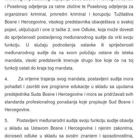
i Posebnog odjeljenja za ratne zločine te Posebnog odjeljenja za
organizirani kriminal, privredni kriminal i korupciju Tužilaštva
Bosne i Hercegovine, visokog predstavnika obavještava o svakoj
pojavi, uključujući i one iz tačke 2. ove Odluke, koja može dovesti
do spriječenosti postavljenog međunarodnog sudije da vrši svoju
funkciju. U slučaju podnošenja ostavke ili spriječenosti
međunarodnog sudije da na svom položaju ostane do isteka
mandata, visoki predstavnik imenuje drugo lice koje će na toj
funkciji ostati do kraja tog mandata.
4. Za vrijeme trajanja svog mandata, postavljeni sudija mora
pohađati i završiti sve programe edukacije u skladu sa uputama
predsjednika Suda Bosne i Hercegovine i mora se pridržavati svih
standarda profesionalnog ponašanja koje propisuje Sud Bosne i
Hercegovine.
5. Postavljeni međunarodni sudija svoju funkciju sudije obavlja
u skladu sa Ustavom Bosne i Hercegovine i njenim zakonima,
donoseći odluke u skladu sa svojim znanjem i sposobnostima,