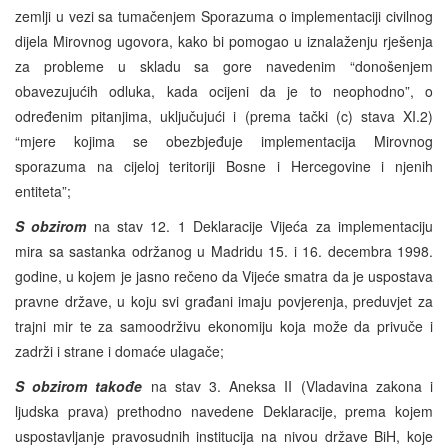
zemlji u vezi sa tumačenjem Sporazuma o implementaciji civilnog
dijela Mirovnog ugovora, kako bi pomogao u iznalaženju rješenja
za probleme u skladu sa gore navedenim “donošenjem
obavezujućih odluka, kada ocijeni da je to neophodno”, o
određenim pitanjima, uključujući i (prema tački (c) stava XI.2)
“mjere kojima se obezbjeđuje implementacija Mirovnog
sporazuma na cijeloj teritoriji Bosne i Hercegovine i njenih
entiteta”;
S obzirom
na stav 12. 1 Deklaracije Vijeća za implementaciju
mira sa sastanka održanog u Madridu 15. i 16. decembra 1998.
godine, u kojem je jasno rečeno da Vijeće smatra da je uspostava
pravne države, u koju svi građani imaju povjerenja, preduvjet za
trajni mir te za samoodrživu ekonomiju koja može da privuče i
zadrži i strane i domaće ulagače;
S obzirom takođe
na stav 3. Aneksa II (Vladavina zakona i
ljudska prava) prethodno navedene Deklaracije, prema kojem
uspostavljanje pravosudnih institucija na nivou države BiH, koje