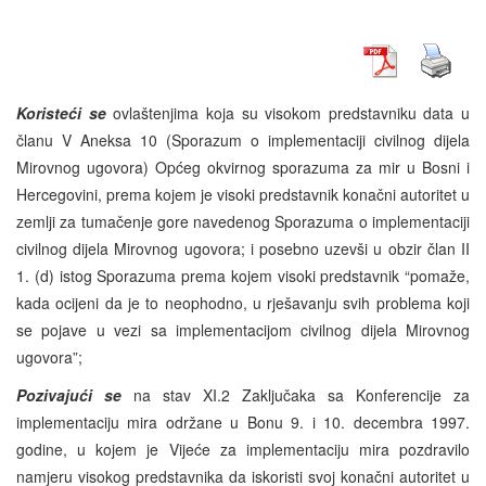
Koristeći se
ovlaštenjima koja su visokom predstavniku data u
članu V Aneksa 10 (Sporazum o implementaciji civilnog dijela
Mirovnog ugovora) Općeg okvirnog sporazuma za mir u Bosni i
Hercegovini, prema kojem je visoki predstavnik konačni autoritet u
zemlji za tumačenje gore navedenog Sporazuma o implementaciji
civilnog dijela Mirovnog ugovora; i posebno uzevši u obzir član II
1. (d) istog Sporazuma prema kojem visoki predstavnik “pomaže,
kada ocijeni da je to neophodno, u rješavanju svih problema koji
se pojave u vezi sa implementacijom civilnog dijela Mirovnog
ugovora”;
Pozivajući se
na stav XI.2 Zaključaka sa Konferencije za
implementaciju mira održane u Bonu 9. i 10. decembra 1997.
godine, u kojem je Vijeće za implementaciju mira pozdravilo
namjeru visokog predstavnika da iskoristi svoj konačni autoritet u