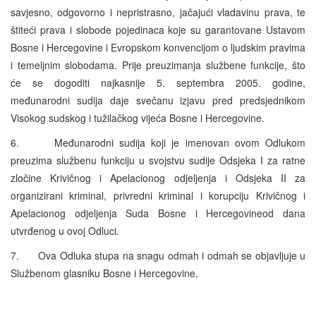
savjesno, odgovorno i nepristrasno, jačajući vladavinu prava, te
štiteći prava i slobode pojedinaca koje su garantovane Ustavom
Bosne i Hercegovine i Evropskom konvencijom o ljudskim pravima
i temeljnim slobodama. Prije preuzimanja službene funkcije, što
će se dogoditi najkasnije 5. septembra 2005. godine,
međunarodni sudija daje svečanu izjavu pred predsjednikom
Visokog sudskog i tužilačkog vijeća Bosne i Hercegovine.
6. Međunarodni sudija koji je imenovan ovom Odlukom
preuzima službenu funkciju u svojstvu sudije Odsjeka I za ratne
zločine Krivičnog i Apelacionog odjeljenja i Odsjeka II za
organizirani kriminal, privredni kriminal i korupciju Krivičnog i
Apelacionog odjeljenja Suda Bosne i Hercegovineod dana
utvrđenog u ovoj Odluci.
7. Ova Odluka stupa na snagu odmah i odmah se objavljuje u
Službenom glasniku Bosne i Hercegovine.