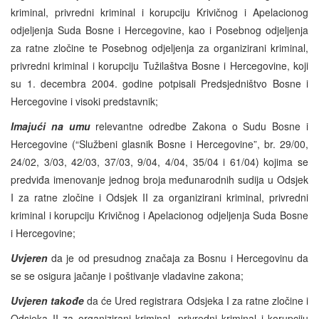
kriminal, privredni kriminal i korupciju Krivičnog i Apelacionog
odjeljenja Suda Bosne i Hercegovine, kao i Posebnog odjeljenja
za ratne zločine te Posebnog odjeljenja za organizirani kriminal,
privredni kriminal i korupciju Tužilaštva Bosne i Hercegovine, koji
su 1. decembra 2004. godine potpisali Predsjedništvo Bosne i
Hercegovine i visoki predstavnik;
Imajući na umu
relevantne odredbe Zakona o Sudu Bosne i
Hercegovine (“Službeni glasnik Bosne i Hercegovine”, br. 29/00,
24/02, 3/03, 42/03, 37/03, 9/04, 4/04, 35/04 i 61/04) kojima se
predviđa imenovanje jednog broja međunarodnih sudija u Odsjek
I za ratne zločine i Odsjek II za organizirani kriminal, privredni
kriminal i korupciju Krivičnog i Apelacionog odjeljenja Suda Bosne
i Hercegovine;
Uvjeren
da je od presudnog značaja za Bosnu i Hercegovinu da
se se osigura jačanje i poštivanje vladavine zakona;
Uvjeren takođe
da će Ured registrara Odsjeka I za ratne zločine i
Odsjeka II za organizirani kriminal, privredni kriminal i korupciju