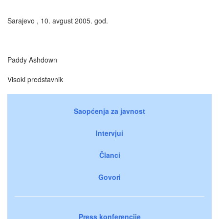
Sarajevo , 10. avgust 2005. god.
Paddy Ashdown
Visoki predstavnik
Saopćenja za javnost
Intervjui
Članci
Govori
Press konferencije