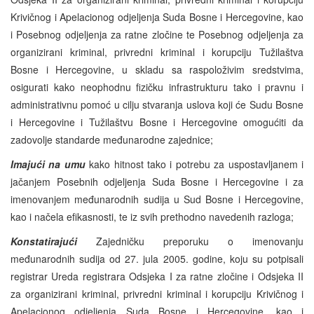
Krivičnog i Apelacionog odjeljenja Suda Bosne i Hercegovine, kao
i Posebnog odjeljenja za ratne zločine te Posebnog odjeljenja za
organizirani kriminal, privredni kriminal i korupciju Tužilaštva
Bosne i Hercegovine, u skladu sa raspoloživim sredstvima,
osigurati kako neophodnu fizičku infrastrukturu tako i pravnu i
administrativnu pomoć u cilju stvaranja uslova koji će Sudu Bosne
i Hercegovine i Tužilaštvu Bosne i Hercegovine omogućiti da
zadovolje standarde međunarodne zajednice;
Imajući na umu
kako hitnost tako i potrebu za uspostavljanem i
jačanjem Posebnih odjeljenja Suda Bosne i Hercegovine i za
imenovanjem međunarodnih sudija u Sud Bosne i Hercegovine,
kao i načela efikasnosti, te iz svih prethodno navedenih razloga;
Konstatirajući
Zajedničku preporuku o imenovanju
međunarodnih sudija od 27. jula 2005. godine, koju su potpisali
registrar Ureda registrara Odsjeka I za ratne zločine i Odsjeka II
za organizirani kriminal, privredni kriminal i korupciju Krivičnog i
Apelacionog odjeljenja Suda Bosne i Hercegovine, kao i