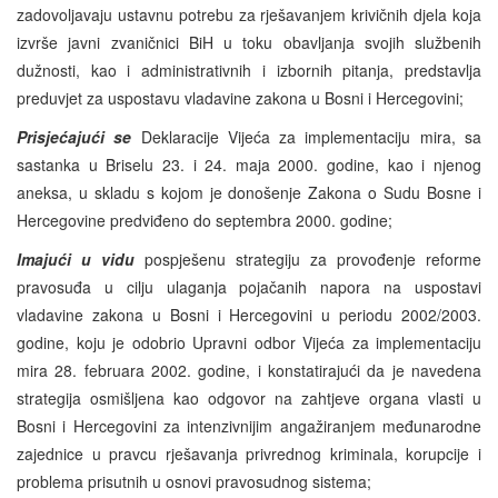
zadovoljavaju ustavnu potrebu za rješavanjem krivičnih djela koja
izvrše javni zvaničnici BiH u toku obavljanja svojih službenih
dužnosti, kao i administrativnih i izbornih pitanja, predstavlja
preduvjet za uspostavu vladavine zakona u Bosni i Hercegovini;
Prisjećajući se
Deklaracije Vijeća za implementaciju mira, sa
sastanka u Briselu 23. i 24. maja 2000. godine, kao i njenog
aneksa, u skladu s kojom je donošenje Zakona o Sudu Bosne i
Hercegovine predviđeno do septembra 2000. godine;
Imajući u vidu
pospješenu strategiju za provođenje reforme
pravosuđa u cilju ulaganja pojačanih napora na uspostavi
vladavine zakona u Bosni i Hercegovini u periodu 2002/2003.
godine, koju je odobrio Upravni odbor Vijeća za implementaciju
mira 28. februara 2002. godine, i konstatirajući da je navedena
strategija osmišljena kao odgovor na zahtjeve organa vlasti u
Bosni i Hercegovini za intenzivnijim angažiranjem međunarodne
zajednice u pravcu rješavanja privrednog kriminala, korupcije i
problema prisutnih u osnovi pravosudnog sistema;