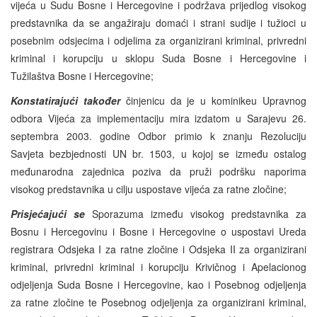
vijeća u Sudu Bosne i Hercegovine i podržava prijedlog visokog
predstavnika da se angažiraju domaći i strani sudije i tužioci u
posebnim odsjecima i odjelima za organizirani kriminal, privredni
kriminal i korupciju u sklopu Suda Bosne i Hercegovine i
Tužilaštva Bosne i Hercegovine;
Konstatirajući također
činjenicu da je u kominikeu Upravnog
odbora Vijeća za implementaciju mira izdatom u Sarajevu 26.
septembra 2003. godine Odbor primio k znanju Rezoluciju
Savjeta bezbjednosti UN br. 1503, u kojoj se između ostalog
međunarodna zajednica poziva da pruži podršku naporima
visokog predstavnika u cilju uspostave vijeća za ratne zločine;
Prisjećajući se
Sporazuma između visokog predstavnika za
Bosnu i Hercegovinu i Bosne i Hercegovine o uspostavi Ureda
registrara Odsjeka I za ratne zločine i Odsjeka II za organizirani
kriminal, privredni kriminal i korupciju Krivičnog i Apelacionog
odjeljenja Suda Bosne i Hercegovine, kao i Posebnog odjeljenja
za ratne zločine te Posebnog odjeljenja za organizirani kriminal,