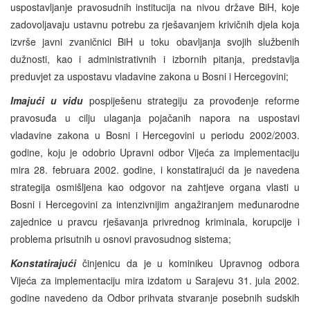
uspostavljanje pravosudnih institucija na nivou države BiH, koje
zadovoljavaju ustavnu potrebu za rješavanjem krivičnih djela koja
izvrše javni zvaničnici BiH u toku obavljanja svojih službenih
dužnosti, kao i administrativnih i izbornih pitanja, predstavlja
preduvjet za uspostavu vladavine zakona u Bosni i Hercegovini;
Imajući u vidu
pospiješenu strategiju za provođenje reforme
pravosuđa u cilju ulaganja pojačanih napora na uspostavi
vladavine zakona u Bosni i Hercegovini u periodu 2002/2003.
godine, koju je odobrio Upravni odbor Vijeća za implementaciju
mira 28. februara 2002. godine, i konstatirajući da je navedena
strategija osmišljena kao odgovor na zahtjeve organa vlasti u
Bosni i Hercegovini za intenzivnijim angažiranjem međunarodne
zajednice u pravcu rješavanja privrednog kriminala, korupcije i
problema prisutnih u osnovi pravosudnog sistema;
Konstatirajući
činjenicu da je u kominikeu Upravnog odbora
Vijeća za implementaciju mira izdatom u Sarajevu 31. jula 2002.
godine navedeno da Odbor prihvata stvaranje posebnih sudskih