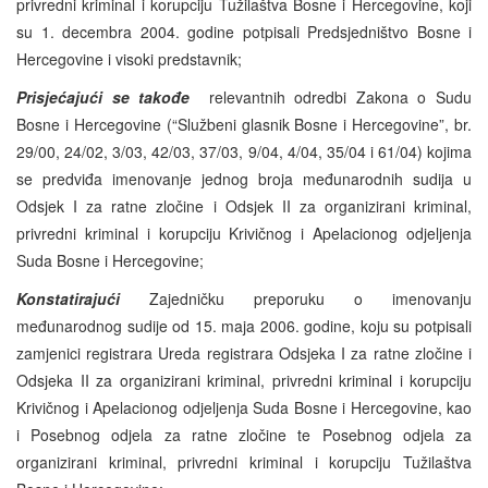
privredni kriminal i korupciju Tužilaštva Bosne i Hercegovine, koji
su 1. decembra 2004. godine potpisali Predsjedništvo Bosne i
Hercegovine i visoki predstavnik;
Prisjećajući se takođe
relevantnih odredbi Zakona o Sudu
Bosne i Hercegovine (“Službeni glasnik Bosne i Hercegovine”, br.
29/00, 24/02, 3/03, 42/03, 37/03, 9/04, 4/04, 35/04 i 61/04) kojima
se predviđa imenovanje jednog broja međunarodnih sudija u
Odsjek I za ratne zločine i Odsjek II za organizirani kriminal,
privredni kriminal i korupciju Krivičnog i Apelacionog odjeljenja
Suda Bosne i Hercegovine;
Konstatirajući
Zajedničku preporuku o imenovanju
međunarodnog sudije od 15. maja 2006. godine, koju su potpisali
zamjenici registrara Ureda registrara Odsjeka I za ratne zločine i
Odsjeka II za organizirani kriminal, privredni kriminal i korupciju
Krivičnog i Apelacionog odjeljenja Suda Bosne i Hercegovine, kao
i Posebnog odjela za ratne zločine te Posebnog odjela za
organizirani kriminal, privredni kriminal i korupciju Tužilaštva