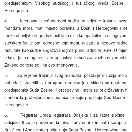
predsjednikom Visokog sudskog i tužilačkog vijeća Bosne i
Hercegovine.
4. Imenovani međunarodni sudija za vrijeme trajanja svog
mandata mora imati mjesto boravka u Bosni i Hercegovini i ne
može obavljati druge dužnosti koje nisu kompatibilne sa njegovom
sudskom funkcijom, odnosno koje mogu uticati na njegove radne
rezultate kao sudije angažovanog na puno radno vrijeme. U mjeri
u kojoj je to moguće, svi drugi uslovi za sudsku službu navedeni u
Zakonu odnose se i na ovo imenovanje.
5. Za vrijeme trajanja svog mandata, postavljeni sudija mora
pohađati i završiti sve programe edukacije u skladu sa uputama
predsjednika Suda Bosne i Hercegovine i mora se pridržavati svih
standarda profesionalnog ponašanja koje propisuje Sud Bosne i
Hercegovine.
6. Registrar Ureda registrara Odsjeka I za ratne zločine i
Odsjeka II za organizirani kriminal, privredni kriminal i korupciju
Krivičnog i Apelacionog odjeljenja Suda Bosne i Hercegovine, kao