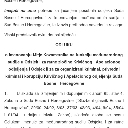
Bosne i Hercegovine;
Imajući na umu
potrebu za jačanjem posebnih odsjeka Suda
Bosne i Hercegovine i za imenovanjem međunarodnih sudija u
Sud Bosne i Hercegovine, te iz svih prethodno navedenih razloga;
Visoki predstavnik ovim donosi sljedeću
ODLUKU
o imenovanju
Mitje Kozamernika
na funkciju međunarodnog
sudije u Odsjek I za ratne zločine Krivičnog i Apelacionog
odjeljenja i Odsjek II za za organizirani kriminal, privredni
kriminal i korupciju Krivičnog i Apelacionog odjeljenja Suda
Bosne i Hercegovine
1. U skladu sa izmijenjenim i dopunjenim članom 65. stav 4.
Zakona o Sudu Bosne i Hercegovine (“Službeni glasnik Bosne i
Hercegovine”, 29/00, 24/02, 3/03, 37/03, 42/03, 4/04, 9/04, 35/04
i 61/04, u daljem tekstu: Zakon), sljedeća osoba se ovom
Odlukom imenuje za međunarodnog sudiju Odsjeka I za ratne