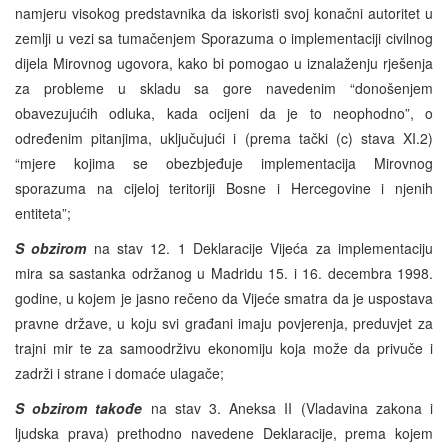
namjeru visokog predstavnika da iskoristi svoj konačni autoritet u
zemlji u vezi sa tumačenjem Sporazuma o implementaciji civilnog
dijela Mirovnog ugovora, kako bi pomogao u iznalaženju rješenja
za probleme u skladu sa gore navedenim “donošenjem
obavezujućih odluka, kada ocijeni da je to neophodno”, o
određenim pitanjima, uključujući i (prema tački (c) stava XI.2)
“mjere kojima se obezbjeđuje implementacija Mirovnog
sporazuma na cijeloj teritoriji Bosne i Hercegovine i njenih
entiteta”;
S obzirom
na stav 12. 1 Deklaracije Vijeća za implementaciju
mira sa sastanka održanog u Madridu 15. i 16. decembra 1998.
godine, u kojem je jasno rečeno da Vijeće smatra da je uspostava
pravne države, u koju svi građani imaju povjerenja, preduvjet za
trajni mir te za samoodrživu ekonomiju koja može da privuče i
zadrži i strane i domaće ulagače;
S obzirom takođe
na stav 3. Aneksa II (Vladavina zakona i
ljudska prava) prethodno navedene Deklaracije, prema kojem