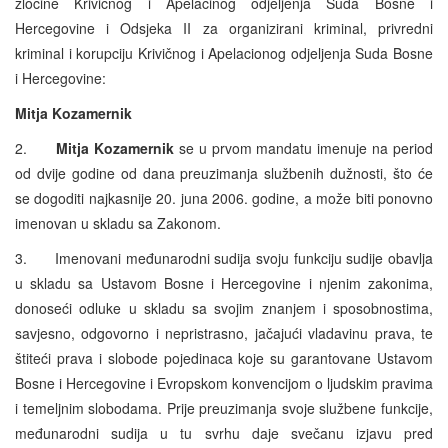
zločine Krivičnog i Apelacinog odjeljenja Suda Bosne i
Hercegovine i Odsjeka II za organizirani kriminal, privredni
kriminal i korupciju Krivičnog i Apelacionog odjeljenja Suda Bosne
i Hercegovine:
Mitja Kozamernik
2.
Mitja Kozamernik
se u prvom mandatu imenuje na period
od dvije godine od dana preuzimanja službenih dužnosti, što će
se dogoditi najkasnije 20. juna 2006. godine, a može biti ponovno
imenovan u skladu sa Zakonom.
3. Imenovani međunarodni sudija svoju funkciju sudije obavlja
u skladu sa Ustavom Bosne i Hercegovine i njenim zakonima,
donoseći odluke u skladu sa svojim znanjem i sposobnostima,
savjesno, odgovorno i nepristrasno, jačajući vladavinu prava, te
štiteći prava i slobode pojedinaca koje su garantovane Ustavom
Bosne i Hercegovine i Evropskom konvencijom o ljudskim pravima
i temeljnim slobodama. Prije preuzimanja svoje službene funkcije,
međunarodni sudija u tu svrhu daje svečanu izjavu pred