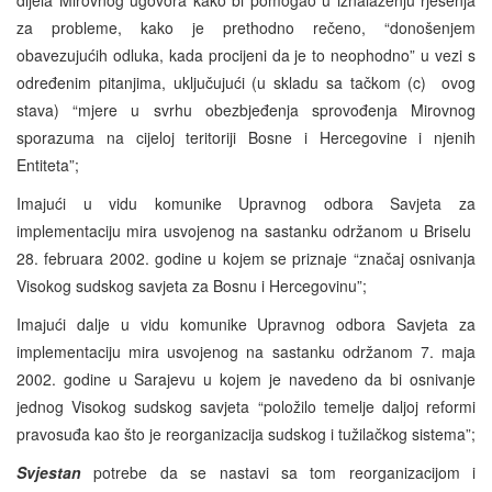
za probleme, kako je prethodno rečeno, “donošenjem
obavezujućih odluka, kada procijeni da je to neophodno” u vezi s
određenim pitanjima, uključujući (u skladu sa tačkom (c) ovog
stava) “mjere u svrhu obezbjeđenja sprovođenja Mirovnog
sporazuma na cijeloj teritoriji Bosne i Hercegovine i njenih
Entiteta”;
Imajući u vidu komunike Upravnog odbora Savjeta za
implementaciju mira usvojenog na sastanku održanom u Briselu
28. februara 2002. godine u kojem se priznaje “značaj osnivanja
Visokog sudskog savjeta za Bosnu i Hercegovinu”;
Imajući dalje u vidu komunike Upravnog odbora Savjeta za
implementaciju mira usvojenog na sastanku održanom 7. maja
2002. godine u Sarajevu u kojem je navedeno da bi osnivanje
jednog Visokog sudskog savjeta “položilo temelje daljoj reformi
pravosuđa kao što je reorganizacija sudskog i tužilačkog sistema”;
Svjestan
potrebe da se nastavi sa tom reorganizacijom i