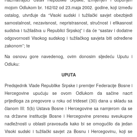
mojom Odlukom br. 162/02 od 23.maja 2002. godine, koji između
ostalog, utvrđuje da “Visoki sudski i tužilački savjet obezbjedi
samostalnost, nezavisnost, nepristrasnost, stručnost i efikasnost
sudstva i tužilaštva u Republici Srpskoj” i da će “sastav i dodatne
odgovornosti Visokog sudskog i tužilačkog savjeta biti određene
zakonom”; te
Na osnovu gore navedenog, ovim donosim sljedeću Uputu i
Odluku:
UPUTA
Predsjednik Vlade Republike Srpske i premijer Federacije Bosne i
Hercegovine upućuju se ovom Odlukom da sačine nacrt
prijedloga za pregovore u roku od trideset (30) dana u skladu sa
članom III: 5(b) Ustava Bosne i Hercegovine sa namjerom da se
na državne institucije Bosne i Hercegovine prenesu sveukupne
nadležnosti u oblasti pravosuđa kako bi se omogućilo da jedan
Visoki sudski i tužilački savjet za Bosnu i Hercegovinu, koji se