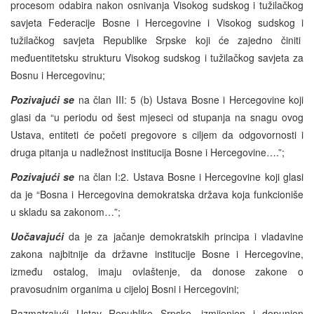
procesom odabira nakon osnivanja Visokog sudskog i tužilačkog
savjeta Federacije Bosne i Hercegovine i Visokog sudskog i
tužilačkog savjeta Republike Srpske koji će zajedno činiti
međuentitetsku strukturu Visokog sudskog i tužilačkog savjeta za
Bosnu i Hercegovinu;
Pozivajući se
na član III: 5 (b) Ustava Bosne i Hercegovine koji
glasi da “u periodu od šest mjeseci od stupanja na snagu ovog
Ustava, entiteti će početi pregovore s ciljem da odgovornosti i
druga pitanja u nadležnost institucija Bosne i Hercegovine….”;
Pozivajući se
na član I:2. Ustava Bosne i Hercegovine koji glasi
da je “Bosna i Hercegovina demokratska država koja funkcioniše
u skladu sa zakonom…”;
Uočavajući
da je za jačanje demokratskih principa i vladavine
zakona najbitnije da državne institucije Bosne i Hercegovine,
između ostalog, imaju ovlaštenje, da donose zakone o
pravosudnim organima u cijeloj Bosni i Hercegovini;
Razmatrajući Ustav Republike Srpske, izmijenjen i dopunjen