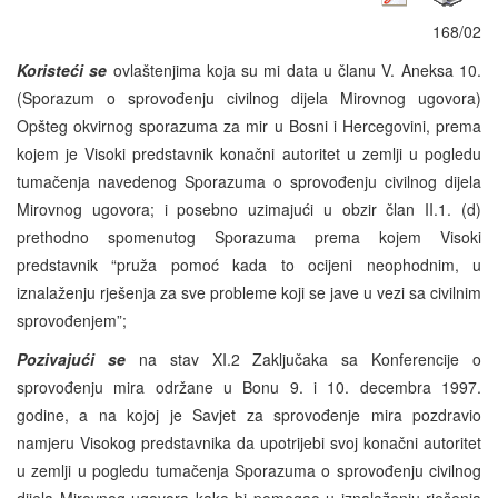
168/02
Koristeći se
ovlaštenjima koja su mi data u članu V. Aneksa 10.
(Sporazum o sprovođenju civilnog dijela Mirovnog ugovora)
Opšteg okvirnog sporazuma za mir u Bosni i Hercegovini, prema
kojem je Visoki predstavnik konačni autoritet u zemlji u pogledu
tumačenja navedenog Sporazuma o sprovođenju civilnog dijela
Mirovnog ugovora; i posebno uzimajući u obzir član II.1. (d)
prethodno spomenutog Sporazuma prema kojem Visoki
predstavnik “pruža pomoć kada to ocijeni neophodnim, u
iznalaženju rješenja za sve probleme koji se jave u vezi sa civilnim
sprovođenjem”;
Pozivajući se
na stav XI.2 Zaključaka sa Konferencije o
sprovođenju mira održane u Bonu 9. i 10. decembra 1997.
godine, a na kojoj je Savjet za sprovođenje mira pozdravio
namjeru Visokog predstavnika da upotrijebi svoj konačni autoritet
u zemlji u pogledu tumačenja Sporazuma o sprovođenju civilnog
dijela Mirovnog ugovora kako bi pomogao u iznalaženju rješenja