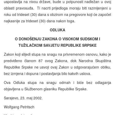
uspostavlja na nivou države, bude u potpunosti nadležan u ovoj
oblasti pravosuđa. Ti nacrti prijedloga moraju biti razmijenjeni u
roku od trideset (30) dana s obzirom na pregovore koji će započet
najkasnije za trideset (30) dana nakon toga.
ODLUKA
O DONOŠENJU ZAKONA O VISOKOM SUDSKOM I
TUŽILAČKOM SAVJETU REPUBLIKE SRPSKE
Zakon koji slijedi stupa na snagu na privremenom osnovu, kako je
predviđeno članom 87 ovog Zakona, dok Narodna Skupština
Republike Srpske ne usvoji ovaj Zakon u odgovarajućem obliku,
bez izmjena i dopuna i postavljanja bilo kakvih uslova.
Ova Odluka stupa na snagu odmah i biće bez odlaganja
objavljena u Službenom glasniku Republike Srpske.
Sarajevo, 23. maj 2002.
Wolfgang Petritsch