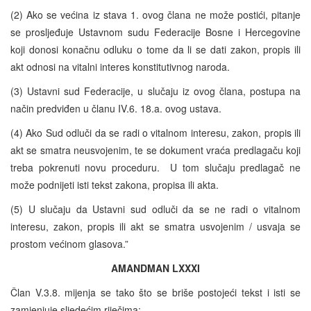
(2) Ako se većina iz stava 1. ovog člana ne može postići, pitanje
se prosljeđuje Ustavnom sudu Federacije Bosne i Hercegovine
koji donosi konačnu odluku o tome da li se dati zakon, propis ili
akt odnosi na vitalni interes konstitutivnog naroda.
(3) Ustavni sud Federacije, u slučaju iz ovog člana, postupa na
način predviđen u članu IV.6. 18.a. ovog ustava.
(4) Ako Sud odluči da se radi o vitalnom interesu, zakon, propis ili
akt se smatra neusvojenim, te se dokument vraća predlagaču koji
treba pokrenuti novu proceduru. U tom slučaju predlagač ne
može podnijeti isti tekst zakona, propisa ili akta.
(5) U slučaju da Ustavni sud odluči da se ne radi o vitalnom
interesu, zakon, propis ili akt se smatra usvojenim / usvaja se
prostom većinom glasova.”
AMANDMAN LXXXI
Član V.3.8. mijenja se tako što se briše postojeći tekst i isti se
zamjenjuje sljedećim riječima: