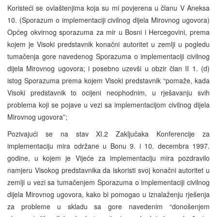
Koristeći se ovlaštenjima koja su mi povjerena u članu V Aneksa
10. (Sporazum o implementaciji civilnog dijela Mirovnog ugovora)
Općeg okvirnog sporazuma za mir u Bosni i Hercegovini, prema
kojem je Visoki predstavnik konačni autoritet u zemlji u pogledu
tumačenja gore navedenog Sporazuma o implementaciji civilnog
dijela Mirovnog ugovora; i posebno uzevši u obzir član II 1. (d)
istog Sporazuma prema kojem Visoki predstavnik “pomaže, kada
Visoki predstavnik to ocijeni neophodnim, u rješavanju svih
problema koji se pojave u vezi sa implementacijom civilnog dijela
Mirovnog ugovora”;
Pozivajući se na stav XI.2 Zaključaka Konferencije za
implementaciju mira održane u Bonu 9. i 10. decembra 1997.
godine, u kojem je Vijeće za implementaciju mira pozdravilo
namjeru Visokog predstavnika da iskoristi svoj konačni autoritet u
zemlji u vezi sa tumačenjem Sporazuma o implementaciji civilnog
dijela Mirovnog ugovora, kako bi pomogao u iznalaženju rješenja
za probleme u skladu sa gore navedenim “donošenjem