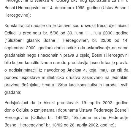
Bosni i Hercegovini od 14. decembra 1995. godine (Ustav Bosne i
Hercegovine);
Konstatirajući nadalje da je Ustavni sud u svojoj trećoj djelimičnoj
Odluci u predmetu br. 5/98 od 30. juna i 1. jula 2000. godine
(“Službeni glasnik Bosne i Hercegovine”, br. 23/00 od 14.
septembra 2000. godine) donio odluku da uskraćivanje ne samo
građanskih nego i nacionalnih prava u cijeloj Bosni i Hercegovini
bilo kojem konstitutivnom narodu predstavlja jasno kršenje pravila
o nediskriminaciji iz navedenog Aneksa 4. koja imaju za cilj da
ponovo uspostave multietničko društvo zasnovano na jednakim
pravima Bošnjaka, Hrvata i Srba kao konstitutivnih naroda i svih
građana;
Podsjećajući da je Visoki predstavnik 19. aprila 2002. godine
donio Odluku o izmjenama i dopunama Ustava Federacije Bosne i
Hercegovine (Odluka br. 149/02, “Službene novine Federacije
Bosne i Hercegovine” br. 16/02 od 28. aprila 2002. godine);