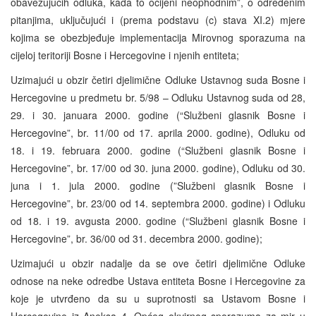
obavezujućih odluka, kada to ocijeni neophodnim”, o određenim
pitanjima, uključujući i (prema podstavu (c) stava XI.2) mjere
kojima se obezbjeđuje implementacija Mirovnog sporazuma na
cijeloj teritoriji Bosne i Hercegovine i njenih entiteta;
Uzimajući u obzir četiri djelimične Odluke Ustavnog suda Bosne i
Hercegovine u predmetu br. 5/98 – Odluku Ustavnog suda od 28,
29. i 30. januara 2000. godine (“Službeni glasnik Bosne i
Hercegovine”, br. 11/00 od 17. aprila 2000. godine), Odluku od
18. i 19. februara 2000. godine (“Službeni glasnik Bosne i
Hercegovine”, br. 17/00 od 30. juna 2000. godine), Odluku od 30.
juna i 1. jula 2000. godine (”Službeni glasnik Bosne i
Hercegovine”, br. 23/00 od 14. septembra 2000. godine) i Odluku
od 18. i 19. avgusta 2000. godine (“Službeni glasnik Bosne i
Hercegovine”, br. 36/00 od 31. decembra 2000. godine);
Uzimajući u obzir nadalje da se ove četiri djelimične Odluke
odnose na neke odredbe Ustava entiteta Bosne i Hercegovine za
koje je utvrđeno da su u suprotnosti sa Ustavom Bosne i
Hercegovine iz Aneksa 4. Općeg okvirnog sporazuma za mir u