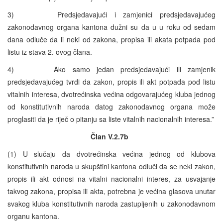
3) Predsjedavajući i zamjenici predsjedavajućeg
zakonodavnog organa kantona dužni su da u u roku od sedam
dana odluče da li neki od zakona, propisa ili akata potpada pod
listu iz stava 2. ovog člana.
4) Ako samo jedan predsjedavajući ili zamjenik
predsjedavajućeg tvrdi da zakon, propis ili akt potpada pod listu
vitalnih interesa, dvotrećinska većina odgovarajućeg kluba jednog
od konstitutivnih naroda datog zakonodavnog organa može
proglasiti da je riječ o pitanju sa liste vitalnih nacionalnih interesa.”
Član V.2.7b
(1) U slučaju da dvotrećinska većina jednog od klubova
konstitutivnih naroda u skupštini kantona odluči da se neki zakon,
propis ili akt odnosi na vitalni nacionalni interes, za usvajanje
takvog zakona, propisa ili akta, potrebna je većina glasova unutar
svakog kluba konstitutivnih naroda zastupljenih u zakonodavnom
organu kantona.