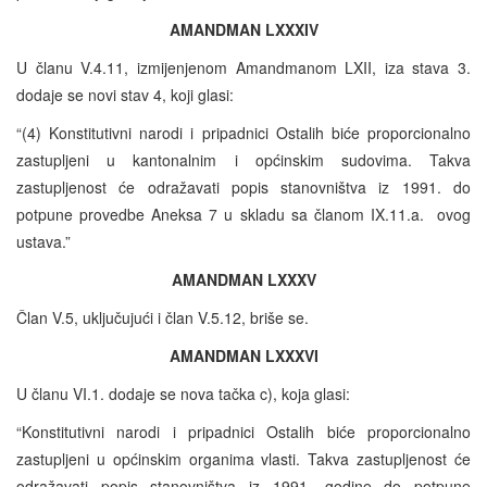
AMANDMAN LXXXIV
U članu V.4.11, izmijenjenom Amandmanom LXII, iza stava 3.
dodaje se novi stav 4, koji glasi:
“(4) Konstitutivni narodi i pripadnici Ostalih biće proporcionalno
zastupljeni u kantonalnim i općinskim sudovima. Takva
zastupljenost će odražavati popis stanovništva iz 1991. do
potpune provedbe Aneksa 7 u skladu sa članom IX.11.a. ovog
ustava.”
AMANDMAN LXXXV
Član V.5, uključujući i član V.5.12, briše se.
AMANDMAN LXXXVI
U članu VI.1. dodaje se nova tačka c), koja glasi:
“Konstitutivni narodi i pripadnici Ostalih biće proporcionalno
zastupljeni u općinskim organima vlasti. Takva zastupljenost će
odražavati popis stanovništva iz 1991. godine do potpune