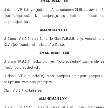
AMANDMAN LXX
U članu IV.B.1.3, izmijenjenom Amandmanom XLIII, stavovi 1. i 2,
riječ “potpredsjednik” zamjenjuju se riječima “jedan od
potpredsjednika”.
AMANDMAN LXXI
U članu IV.B.2.5. stav 3, ranije član IV.B.2.5. prije Amandmana
XLV, riječi “zamjenici ministara” brišu se.
AMANDMAN LXXII
U članu IV.B.3.7. tačka b), riječ “potpredsjednik” zamjenuje se
riječju “potpredsjednici”.
U članu IV.B.3.7. tačka e), riječi “zamjenik premijera” zamjenuju
se riječima “zamjenici premijera”.
Član IV.B.3.7. g. briše se.
AMANDMAN LXXIII
U članu IV.C.3.10. stav 2. tačke b) i d), riječi “zamjenika