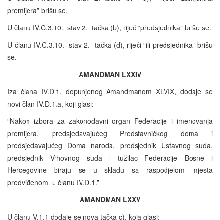
premijera” brišu se.
U članu IV.C.3.10. stav 2. tačka (b), riječ “predsjednika” briše se.
U članu IV.C.3.10. stav 2. tačka (d), riječi “ili predsjednika” brišu
se.
AMANDMAN LXXIV
Iza člana IV.D.1, dopunjenog Amandmanom XLVIX, dodaje se
novi član IV.D.1.a, koji glasi:
“Nakon izbora za zakonodavni organ Federacije i imenovanja
premijera, predsjedavajućeg Predstavničkog doma i
predsjedavajućeg Doma naroda, predsjednik Ustavnog suda,
predsjednik Vrhovnog suda i tužilac Federacije Bosne i
Hercegovine biraju se u skladu sa raspodjelom mjesta
predviđenom u članu IV.D.1.”
AMANDMAN LXXV
U članu V.1.1 dodaje se nova tačka c), koja glasi: