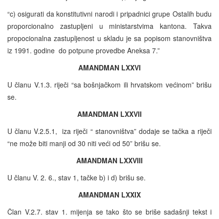
“c) osigurati da konstitutivni narodi i pripadnici grupe Ostalih budu
proporcionalno zastupljeni u ministarstvima kantona. Takva
propocionalna zastupljenost u skladu je sa popisom stanovništva
iz 1991. godine do potpune provedbe Aneksa 7.”
AMANDMAN LXXVI
U članu V.1.3. riječi “sa bošnjačkom ili hrvatskom većinom” brišu
se.
AMANDMAN LXXVII
U članu V.2.5.1, iza riječi “ stanovništva” dodaje se tačka a riječi
“ne može biti manji od 30 niti veći od 50” brišu se.
AMANDMAN LXXVIII
U članu V. 2. 6., stav 1, tačke b) i d) brišu se.
AMANDMAN LXXIX
Član V.2.7. stav 1. mijenja se tako što se briše sadašnji tekst i