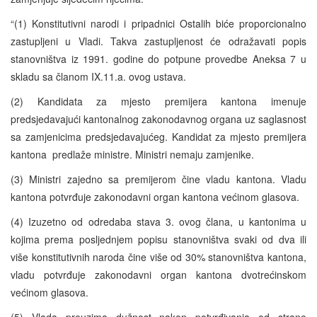
“(1) Konstitutivni narodi i pripadnici Ostalih biće proporcionalno
zastupljeni u Vladi. Takva zastupljenost će odražavati popis
stanovništva iz 1991. godine do potpune provedbe Aneksa 7 u
skladu sa članom IX.11.a. ovog ustava.
(2) Kandidata za mjesto premijera kantona imenuje
predsjedavajući kantonalnog zakonodavnog organa uz saglasnost
sa zamjenicima predsjedavajućeg. Kandidat za mjesto premijera
kantona predlaže ministre. Ministri nemaju zamjenike.
(3) Ministri zajedno sa premijerom čine vladu kantona. Vladu
kantona potvrđuje zakonodavni organ kantona većinom glasova.
(4) Izuzetno od odredaba stava 3. ovog člana, u kantonima u
kojima prema posljednjem popisu stanovništva svaki od dva ili
više konstitutivnih naroda čine više od 30% stanovništva kantona,
vladu potvrđuje zakonodavni organ kantona dvotrećinskom
većinom glasova.
(5) Vlada preuzima dužnost nakon potvrđivanja od strane