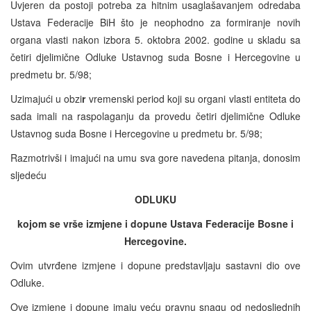
Uvjeren da postoji potreba za hitnim usaglašavanjem odredaba
Ustava Federacije BiH što je neophodno za formiranje novih
organa vlasti nakon izbora 5. oktobra 2002. godine u skladu sa
četiri djelimične Odluke Ustavnog suda Bosne i Hercegovine u
predmetu br. 5/98;
Uzimajući u obzi
r
vremenski period koji su organi vlasti entiteta do
sada imali na raspolaganju da provedu četiri djelimične Odluke
Ustavnog suda Bosne i Hercegovine u predmetu br. 5/98;
Razmotrivši i imajući na umu sva gore navedena pitanja, donosim
sljedeću
ODLUKU
kojom se vrše izmjene i dopune Ustava Federacije Bosne i
Hercegovine.
Ovim utvrđene izmjene i dopune predstavljaju sastavni dio ove
Odluke.
Ove izmjene i dopune imaju veću pravnu snagu od nedosljednih