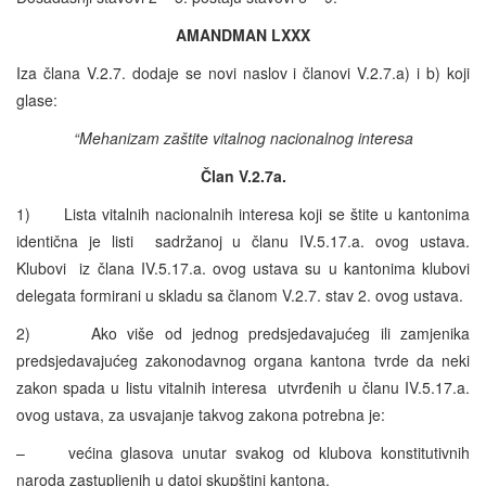
AMANDMAN LXXX
Iza člana V.2.7. dodaje se novi naslov i članovi V.2.7.a) i b) koji
glase:
“Mehanizam zaštite vitalnog nacionalnog interesa
Član V.2.7a.
1) Lista vitalnih nacionalnih interesa koji se štite u kantonima
identična je listi sadržanoj u članu IV.5.17.a. ovog ustava.
Klubovi iz člana IV.5.17.a. ovog ustava su u kantonima klubovi
delegata formirani u skladu sa članom V.2.7. stav 2. ovog ustava.
2) Ako više od jednog predsjedavajućeg ili zamjenika
predsjedavajućeg zakonodavnog organa kantona tvrde da neki
zakon spada u listu vitalnih interesa utvrđenih u članu IV.5.17.a.
ovog ustava, za usvajanje takvog zakona potrebna je:
– većina glasova unutar svakog od klubova konstitutivnih
naroda zastupljenih u datoj skupštini kantona.