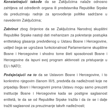
Konstatirajući takođe
da se Zaključcima nalaže odnosno
zahtijeva od određenih organa ili predstavnika Republike Srpske
da preduzimaju radnje za sprovođenje politike sadržane u
navedenim Zaključcima;
Zabrinut
zbog činjenice da se Zaključcima Narodnoj skupštini
Republike Srpske nastoji dati mehanizam za pokretanje postupka
entitetskog glasanja predviđenog u Ustavu Bosne i Hercegovine,
uslijed čega se ugrožava funkcionalnost Parlamentarne skupštine
Bosne i Hercegovine i shodno tome šteti sposobnosti Bosne i
Hercegovine da ispuni svoj program aktivnosti za pristupanje u
EU i NATO;
Podsjećajući na to
da se Ustavom Bosne i Hercegovine, i to
konkretno njegovim članom III/5, predviđa da nadležnosti koje ne
pripadaju Bosni i Hercegovini prema Ustavu mogu samo preuzeti
institucije Bosne i Hercegovine kada se postigne saglasnost
entitetâ, te da se od Republike Srpske tražila i da će se i dalje
tražiti saglasnost za preuzimanje takvih nadležnosti;