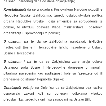
na snagu narednog dana od dana objavljivanja;
Konstatirajući
da se u skladu s Poslovnikom Narodne skupštine
Republike Srpske, Zaključcima, između ostalog,utvrđuje politika
organa Republike Srpske i daju smjernice za sprovođenje te
politike, te utvrđuju obaveze Vlade, ministarstava i posebnih
organizacija u sprovođenju te politike;
S obzirom na to
da se Zaključcima ugrožavaju isključive
nadležnosti Bosne i Hercegovine izričito navedene u Ustavu
Bosne i Hercegovine;
S obzirom i na to
da se Zaključcima zanemaruju odluke
Ustavnog suda Bosne i Hercegovine donesene o mnogim
pitanjima navedenim kao nadležnosti koje su “preuzete od ili
prenesene od strane” Republike Srpske;
Obraćajući pažnju
na činjenicu da se Zaključcima bez razlike
osporavaju zakoni koji su doneseni odlukama visokog
predstavnika, tvrdeći da oni nisu zasnovani na Ustavu BiH;