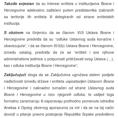
Takođe svjestan
da su interesi entiteta u institucijama Bosne i
Hercegovine adekvatno zaštićeni putem predstavnika izabranih
sa teritorije tih entiteta ili delegiranih od strane entitetskih
institucija;
S obzirom
na činjenicu da se članom VI/5 Ustava Bosne i
Hercegovine predviđa da su “odluke Ustavnog suda konačne i
obavezujuće”, i da se članom III/3(b) Ustava Bosne i Hercegovine,
između ostalog, predviđa da će se “entiteti i sve njihove
administrativne jedinice u potpunosti pridržavati ovog Ustava (…),
kao i odluka institucija Bosne i Hercegovine”;
Zaključujući
stoga da se Zaključcima ugrožava sistem podjele
nadležnosti između države i entiteta
uspostavljen Ustavom Bosne
i Hercegovine
i
naknadno tumačen od strane Ustavnog suda
Bosne i Hercegovine u nizu njegovih odluka,
te uslijed toga
formalno zanemaruju ili osporavaju prethodno pomenute odredbe
Aneksa 4 Općeg okvirnog sporazuma za mir i da se na taj način
dovodi u pitanje pravno postojanje Republike Srpske predviđeno