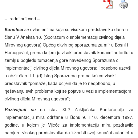
– radni prijevod –
Koristeći
se
ovlaštenjima koja su visokom predstavniku dana u
članu V Aneksa 10. (Sporazum o implementaciji civilnog dijela
Mirovnog ugovora) Općeg okvirnog sporazuma za mir u Bosni i
Hercegovini, prema kojem je visoki predstavnik konačni autoritet u
zemlji u pogledu tumačenja gore navedenog Sporazuma o
implementaciji civilnog dijela Mirovnog ugovora; i posebno uzevši
u obzir član II 1. (d) istog Sporazuma prema kojem visoki
predstavnik “pomaže, kada ocijeni da je to neophodno, u
rješavanju svih problema koji se pojave u vezi s implementacijom
civilnog dijela Mirovnog ugovora”;
Pozivajući se
na stav XI.2 Zaključaka Konferencije za
implementaciju mira održane u Bonu 9. i 10. decembra 1997.
godine, u kojem je Vijeće za implementaciju mira pozdravilo
namjeru visokog predstavnika da iskoristi svoj konačni autoritet u