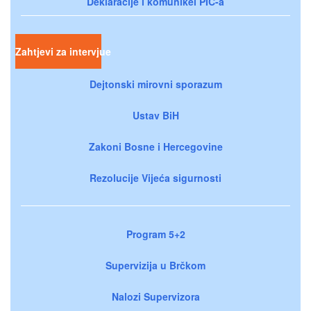
Deklaracije i komunikei PIC-a
Zahtjevi za intervjue
Dejtonski mirovni sporazum
Ustav BiH
Zakoni Bosne i Hercegovine
Rezolucije Vijeća sigurnosti
Program 5+2
Supervizija u Brčkom
Nalozi Supervizora