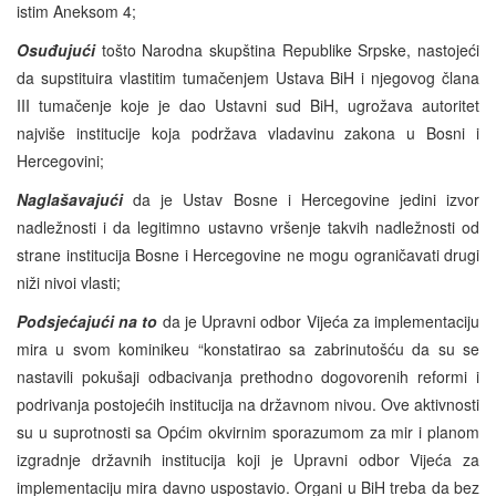
istim Aneksom 4;
Osuđujući
tošto Narodna skupština Republike Srpske, nastojeći
da supstituira vlastitim tumačenjem Ustava BiH i njegovog člana
III tumačenje koje je dao Ustavni sud BiH, ugrožava autoritet
najviše institucije koja podržava vladavinu zakona u Bosni i
Hercegovini;
Naglašavajući
da je Ustav Bosne i Hercegovine jedini izvor
nadležnosti i da legitimno ustavno vršenje takvih nadležnosti od
strane institucija Bosne i Hercegovine ne mogu ograničavati drugi
niži nivoi vlasti;
Podsjećajući na to
da je Upravni odbor Vijeća za implementaciju
mira u svom kominikeu “konstatirao sa zabrinutošću da su se
nastavili pokušaji odbacivanja prethodno dogovorenih reformi i
podrivanja postojećih institucija na državnom nivou. Ove aktivnosti
su u suprotnosti sa Općim okvirnim sporazumom za mir i planom
izgradnje državnih institucija koji je Upravni odbor Vijeća za
implementaciju mira davno uspostavio. Organi u BiH treba da bez