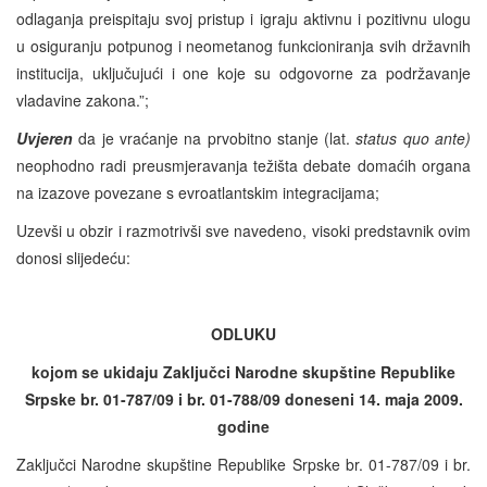
odlaganja preispitaju svoj pristup i igraju aktivnu i pozitivnu ulogu
u osiguranju potpunog i neometanog funkcioniranja svih državnih
institucija, uključujući i one koje su odgovorne za podržavanje
vladavine zakona.”;
Uvjeren
da je vraćanje na prvobitno stanje (lat.
status quo ante)
neophodno radi preusmjeravanja težišta debate domaćih organa
na izazove povezane s evroatlantskim integracijama;
Uzevši u obzir i razmotrivši sve navedeno, visoki predstavnik ovim
donosi slijedeću:
ODLUKU
kojom se ukidaju Zaključci Narodne skupštine Republike
Srpske br. 01-787/09 i br. 01-788/09 doneseni 14. maja 2009.
godine
Zaključci Narodne skupštine Republike Srpske br. 01-787/09 i br.