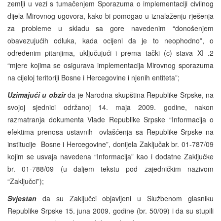
zemlji u vezi s tumačenjem Sporazuma o implementaciji civilnog
dijela Mirovnog ugovora, kako bi pomogao u iznalaženju rješenja
za probleme u skladu sa gore navedenim “donošenjem
obavezujućih odluka, kada ocijeni da je to neophodno”, o
određenim pitanjima, uključujući i prema tački (c) stava XI .2
“mjere kojima se osigurava implementacija Mirovnog sporazuma
na cijeloj teritoriji Bosne i Hercegovine i njenih entiteta”;
Uzimajući u obzir
da je Narodna skupština Republike Srpske, na
svojoj sjednici održanoj 14. maja 2009. godine, nakon
razmatranja dokumenta Vlade Republike Srpske “Informacija o
efektima prenosa ustavnih ovlašćenja sa Republike Srpske na
institucije Bosne i Hercegovine”, donijela Zaključak br. 01-787/09
kojim se usvaja navedena “Informacija” kao i dodatne Zaključke
br. 01-788/09 (u daljem tekstu pod zajedničkim nazivom
“Zaključci”);
Svjestan
da su Zaključci objavljeni u Službenom glasniku
Republike Srpske 15. juna 2009. godine (br. 50/09) i da su stupili