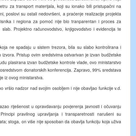
tru za transport materijala, koji su ionako bili pristupačni na
ni, poslovi su ostali nedovršeni, a praćenje realizacije projekta
korisnika i regiona za pomoć nije bio tranparentan i proces za
je slab. Projektno računovodstvo, knjigovodstvo i evidencija te
oja ne spadaju u sistem trezora, bila su slabo kontrolirana i
h izvora. Pristup ovim sredstvima ostvarivan je izvan budžetske
udu plasirana izvan budžetske kontrole vlade, ovo ministarstvo
posredstvom donatorskih konferencija. Zapravo, 99% sredstava
je iz ovog ministarstva.
o vršio nadzor nad svojim osobljem i nije obavljao funkcije v.d.
azao riješenost u opravdavanju povjerenja javnosti i očuvanju
Principi pravilnog upravljanja i transparetnosti narušeni su
 stoga, on više nije sposoban da obavlja funkciju koja uživa