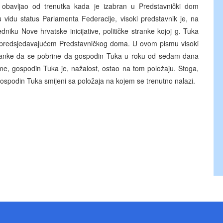
a obavljao od trenutka kada je izabran u Predstavnički dom
 vidu status Parlamenta Federacije, visoki predstavnik je, na
iku Nove hrvatske inicijative, političke stranke kojoj g. Tuka
i predsjedavajućem Predstavničkog doma. U ovom pismu visoki
tranke da se pobrine da gospodin Tuka u roku od sedam dana
e, gospodin Tuka je, nažalost, ostao na tom položaju. Stoga,
spodin Tuka smijeni sa položaja na kojem se trenutno nalazi.