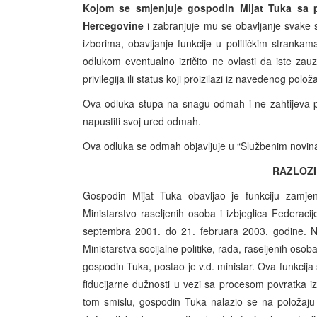
Kojom se smjenjuje gospodin Mijat Tuka sa p
Hercegovine
i zabranjuje mu se obavljanje svake s
izborima, obavljanje funkcije u političkim strank
odlukom eventualno izričito ne ovlasti da iste zau
privilegija ili status koji proizilazi iz navedenog pol
Ova odluka stupa na snagu odmah i ne zahtijeva p
napustiti svoj ured odmah.
Ova odluka se odmah objavljuje u “Službenim novin
RAZLOZI
Gospodin Mijat Tuka obavljao je funkciju zamjen
Ministarstvo raseljenih osoba i izbjeglica Federaci
septembra 2001. do 21. februara 2003. godine. Nak
Ministarstva socijalne politike, rada, raseljenih oso
gospodin Tuka, postao je v.d. ministar. Ova funkcija 
fiducijarne dužnosti u vezi sa procesom povratka iz
tom smislu, gospodin Tuka nalazio se na položaju