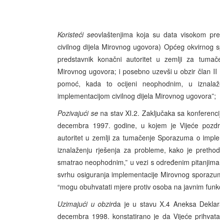
Koristeći se
ovlaštenjima koja su data visokom pr
civilnog dijela Mirovnog ugovora) Općeg okvirnog 
predstavnik konačni autoritet u zemlji za tumač
Mirovnog ugovora; i posebno uzevši u obzir član II
pomoć, kada to ocijeni neophodnim, u iznala
implementacijom civilnog dijela Mirovnog ugovora”;
Pozivajući se
na stav XI.2. Zaključaka sa konferenci
decembra 1997. godine, u kojem je Vijeće pozdrav
autoritet u zemlji za tumačenje Sporazuma o imple
iznalaženju rješenja za probleme, kako je preth
smatrao neophodnim,” u vezi s određenim pitanjima, 
svrhu osiguranja implementacije Mirovnog sporazuma n
“mogu obuhvatati mjere protiv osoba na javnim funk
Uzimajući u obzir
da je u stavu X.4 Aneksa Deklar
decembra 1998. konstatirano je da Vijeće prihvat