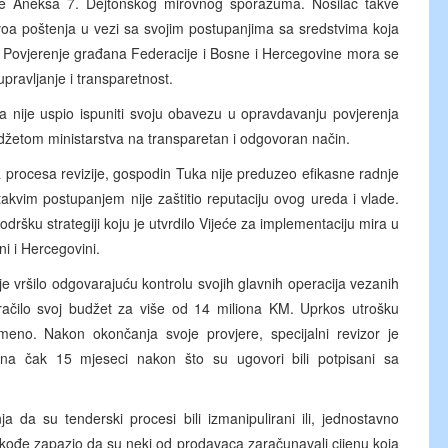
ije Aneksa 7. Dejtonskog mirovnog sporazuma. Nosilac takve
ivoa poštenja u vezi sa svojim postupanjima sa sredstvima koja
ba. Povjerenje građana Federacije i Bosne i Hercegovine mora se
pravljanje i transparetnost.
ka nije uspio ispuniti svoju obavezu u opravdavanju povjerenja
udžetom ministarstva na transparetan i odgovoran način.
procesa revizije, gospodin Tuka nije preduzeo efikasne radnje
takvim postupanjem nije zaštitio reputaciju ovog ureda i vlade.
ršku strategiji koju je utvrdilo Vijeće za implementaciju mira u
ni i Hercegovini.
 vršilo odgovarajuću kontrolu svojih glavnih operacija vezanih
oračilo svoj budžet za više od 14 miliona KM. Uprkos utrošku
emeno. Nakon okončanja svoje provjere, specijalni revizor je
ena čak 15 mjeseci nakon što su ugovori bili potpisani sa
a da su tenderski procesi bili izmanipulirani ili, jednostavno
akođe zapazio da su neki od prodavaca zaračunavali cijenu koja