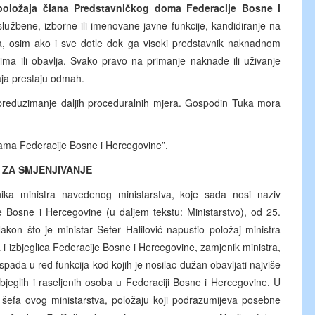
oložaja člana Predstavničkog doma Federacije Bosne i
lužbene, izborne ili imenovane javne funkcije, kandidiranje na
ama, osim ako i sve dotle dok ga visoki predstavnik naknadnom
zima ili obavlja. Svako pravo na primanje naknade ili uživanje
ožaja prestaju odmah.
reduzimanje daljih proceduralnih mjera. Gospodin Tuka mora
ama Federacije Bosne i Hercegovine”.
 ZA SMJENJIVANJE
ika ministra navedenog ministarstva, koje sada nosi naziv
je Bosne i Hercegovine (u daljem tekstu: Ministarstvo), od 25.
on što je ministar Sefer Halilović napustio položaj ministra
ba i izbjeglica Federacije Bosne i Hercegovine, zamjenik ministra,
spada u red funkcija kod kojih je nosilac dužan obavljati najviše
bjeglih i raseljenih osoba u Federaciji Bosne i Hercegovine. U
 šefa ovog ministarstva, položaju koji podrazumijeva posebne