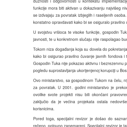
dužnosti i odgovornosti u kontekstu implementac
funkcije mora biti aktivan u dokazivanju najvišeg n
se izdvajaju za povratak izbjeglih i raseljenih oso
konstatno opravdavati kako bi se osiguralo pravilno u
U svojstvu vršioca te visoke funkcije, gospodin Tu
javnosti, te u konkretnom slučaju nije raspolagao b
Tokom niza događanja koja su dovela do pokretanja 
kako bi osigurao pravilno čuvanje javnih fondova i 
Gospodin Tuka nije pokazao aktivnu i bezrezervnu pod
pogledu suprostavljanja ukorijenjenoj korupciji u Bos
Ovo ministarstvo, sa gospodinom Tukom na čelu, nije
za povratak. U 2001. godini ministarstvo je prek
ovolike svote projekti nisu bili okončani pravovr
zaključio da je većina projekata ostala nedovrš
korisnicima.
Pored toga, specijalni revizor je došao do saznanj
rečeno, potpuno zanemareni. Specijalni revizor je t