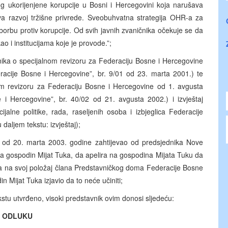
og ukorijenjene korupcije u Bosni i Hercegovini koja narušava
va razvoj tržišne privrede. Sveobuhvatna strategija OHR-a za
borbu protiv korupcije. Od svih javnih zvaničnika očekuje se da
ao i institucijama koje je provode.”;
ika o specijalnom revizoru za Federaciju Bosne i Hercegovine
acije Bosne i Hercegovine”, br. 9/01 od 23. marta 2001.) te
m revizoru za Federaciju Bosne i Hercegovine od 1. avgusta
i Hercegovine”, br. 40/02 od 21. avgusta 2002.) i izvještaj
jalne politike, rada, raseljenih osoba i izbjeglica Federacije
daljem tekstu: izvještaj);
 od 20. marta 2003. godine zahtijevao od predsjednika Nove
pada gospodin Mijat Tuka, da apelira na gospodina Mijata Tuku da
 na svoj položaj člana Predstavničkog doma Federacije Bosne
n Mijat Tuka izjavio da to neće učiniti;
stu utvrđeno, visoki predstavnik ovim donosi sljedeću:
ODLUKU