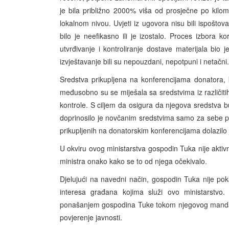
je bila približno 2000% viša od prosječne po kilome
lokalnom nivou. Uvjeti iz ugovora nisu bili ispoštova
bilo je neefikasno ili je izostalo. Proces izbora 
utvrđivanje i kontroliranje dostave materijala bio 
izvještavanje bili su nepouzdani, nepotpuni i netačni.
Sredstva prikupljena na konferencijama donatora, k
međusobno su se miješala sa sredstvima iz različiti
kontrole. S ciljem da osigura da njegova sredstva b
doprinosilo je novčanim sredstvima samo za sebe 
prikupljenih na donatorskim konferencijama dolazilo 
U okviru ovog ministarstva gospodin Tuka nije aktivn
ministra onako kako se to od njega očekivalo.
Djelujući na navedni način, gospodin Tuka nije pok
interesa građana kojima služi ovo ministarstvo. 
ponašanjem gospodina Tuke tokom njegovog mandata;
povjerenje javnosti.