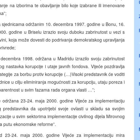
ranje na izborima te obavljanje bilo koje izabrane ili imenovane
ka”;
na sjednicama održanim 10. decembra 1997. godine u Bonu, 16.
0. godine u Briselu izrazio svoju duboku zabrinutost u vezi s
ini, koja može dovesti do podrivanja demokratskog upravljanja
privrede;
. decembra 1998. održana u Madridu izrazilo svoju zabrinutost
og nastavka korupcije i utaje javnih fondova. Vijeće pozdravlja
tegije za borbu protiv korupcije (…)Visoki predstavnik će voditi
ice u cilju eliminiranja mogućnosti za korupciju, utaju poreza i
sparentnost u svim fazama rada organa vlasti …”;
je održana 23-24. maja 2000. godine Vijeće za implementaciju
g predstavnika da upotrijebi svoje ovlasti u skladu sa svojim
zacije u svim sektorima implementacije civilnog dijela Mirovnog
 na putu ekonomske reforme”.
od 23-24. maja 2000. godine Vijeće za implementaciju mira