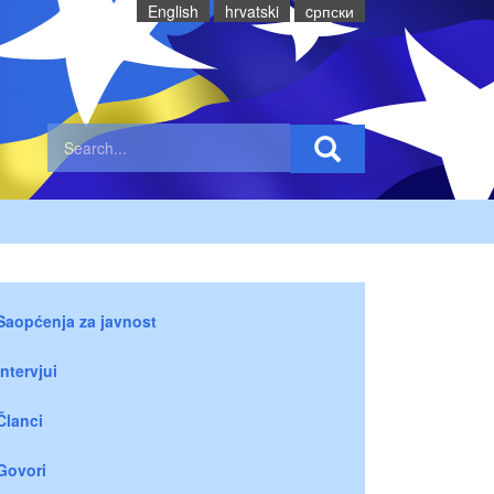
English
hrvatski
cрпски
Saopćenja za javnost
Intervjui
Članci
Govori