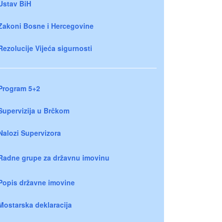
Ustav BiH
Zakoni Bosne i Hercegovine
Rezolucije Vijeća sigurnosti
Program 5+2
Supervizija u Brčkom
Nalozi Supervizora
Radne grupe za državnu imovinu
Popis državne imovine
Mostarska deklaracija