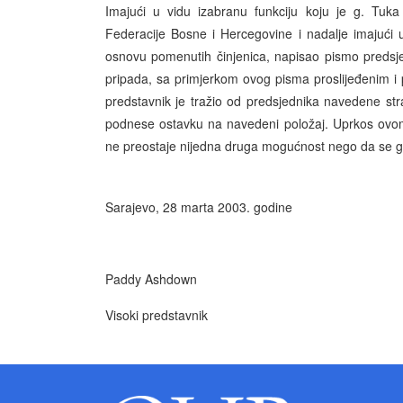
Imajući u vidu izabranu funkciju koju je g. Tuk
Federacije Bosne i Hercegovine i nadalje imajući u
osnovu pomenutih činjenica, napisao pismo predsjedn
pripada, sa primjerkom ovog pisma proslijeđenim 
predstavnik je tražio od predsjednika navedene s
podnese ostavku na navedeni položaj. Uprkos ovom
ne preostaje nijedna druga mogućnost nego da se go
Sarajevo, 28 marta 2003. godine
Paddy Ashdown
Visoki predstavnik