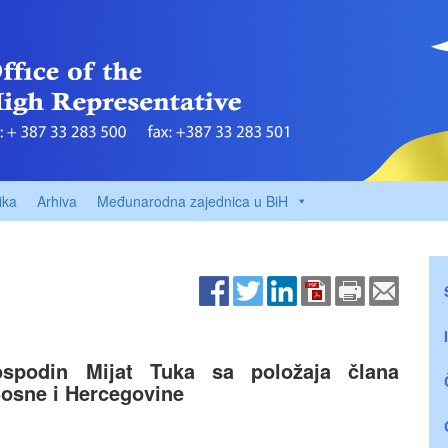
ika
Arhiva
Međunarodna zajednica u BiH
spodin Mijat Tuka sa položaja člana
osne i Hercegovine