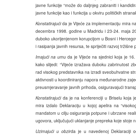
javne funkcije “može do daljnjeg zabraniti i kandidi
javne funkcije kao i funkcija u okviru političkih strana
Konstatirajući
da je Vijeće za implementaciju mira 
decembra 1998. godine u Madridu i 23-24. maja 200
duboko ukorijenjenom korupcijom u Bosni i Hercegov
i rasipanja javnih resursa, te spriječiti razvoj tržišne 
Imajući na umu
da je Vijeće na sjednici koja je 16
kako slijedi: “Vijeće izražava duboku zabrinutost zb
rad visokog predstavnika na izradi sveobuhvatne stra
aktivnosti u koordiniranju napora međunarodne zajedn
preusmjeravanje javnih prihoda, osiguravajući tran
Konstatirajući
da je na konferenciji u Briselu koja 
mira izdalo Deklaraciju u kojoj apelira na “visoko
mandatom u cilju osiguranja potpune i ubrzane reali
ugovora, uključujući uklanjanje prepreka koje stoje
Uzimajući u obzir
da je u navedenoj Deklaraciji 