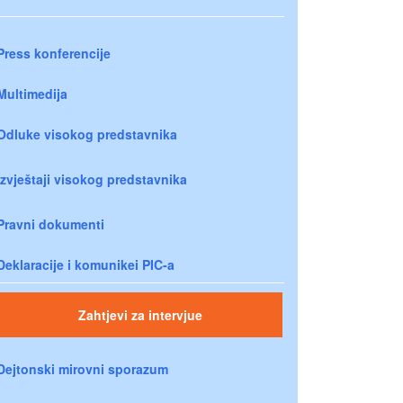
Press konferencije
Multimedija
Odluke visokog predstavnika
Izvještaji visokog predstavnika
Pravni dokumenti
Deklaracije i komunikei PIC-a
Zahtjevi za intervjue
Dejtonski mirovni sporazum