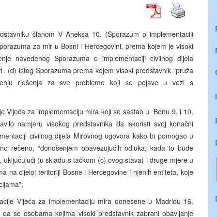
edstavniku članom V Aneksa 10. (Sporazum o implementaciji
sporazuma za mir u Bosni i Hercegovini, prema kojem je visoki
enje navedenog Sporazuma o implementaciji civilnog dijela
 1. (d) istog Sporazuma prema kojem visoki predstavnik “pruža
ženju rješenja za sve probleme koji se pojave u vezi s
je Vijeća za implementaciju mira koji se sastao u Bonu 9. i 10.
ilo namjeru visokog predstavnika da iskoristi svoj konačni
mentaciji civilnog dijela Mirovnog ugovora kako bi pomogao u
odno rečeno, “donošenjem obavezujućih odluka, kada to bude
uključujući (u skladu s tačkom (c) ovog stava) i druge mjere u
a cijeloj teritoriji Bosne i Hercegovine i njenih entiteta, koje
cijama”;
acije Vijeća za implementaciju mira donesene u Madridu 16.
a da se osobama kojima visoki predstavnik zabrani obavljanje