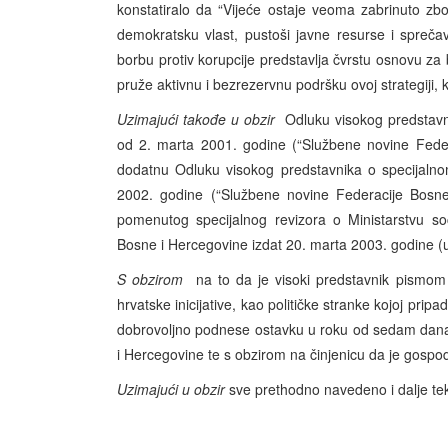
konstatiralo da “Vijeće ostaje veoma zabrinuto zb
demokratsku vlast, pustoši javne resurse i spreča
borbu protiv korupcije predstavlja čvrstu osnovu za 
pruže aktivnu i bezrezervnu podršku ovoj strategiji, k
Uzimajući takođe u obzir
Odluku visokog predstavn
od 2. marta 2001. godine (“Službene novine Feder
dodatnu Odluku visokog predstavnika o specijalno
2002. godine (“Službene novine Federacije Bosne 
pomenutog specijalnog revizora o Ministarstvu soci
Bosne i Hercegovine izdat 20. marta 2003. godine (u 
S obzirom
na to da je visoki predstavnik pismom
hrvatske inicijative, kao političke stranke kojoj pri
dobrovoljno podnese ostavku u roku od sedam dana
i Hercegovine te s obzirom na činjenicu da je gospodi
Uzimajući u obzir
sve prethodno navedeno i dalje tek