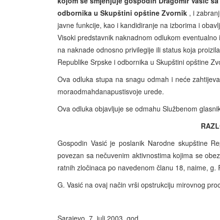
kojom se smjenjuje gospodin Dragomir Vasić sa
odbornika u Skupštini opštine Zvornik
, i zabran
javne funkcije, kao i kandidiranje na izborima i obavlja
Visoki predstavnik naknadnom odlukom eventualno iz
na naknade odnosno privilegije ili status koja proiz
Republike Srpske i odbornika u Skupštini opštine Zv
Ova odluka stupa na snagu odmah i neće zahtijeva
moraodmahdanapustisvoje urede.
Ova odluka objavljuje se odmahu Službenom glasni
RAZL
Gospodin Vasić je poslanik Narodne skupštine Rep
povezan sa nečuvenim aktivnostima kojima se obezb
ratnih zločinaca po navedenom članu 18, naime, g.
G. Vasić na ovaj način vrši opstrukciju mirovnog proc
Sarajevo, 7. juli 2003. god.