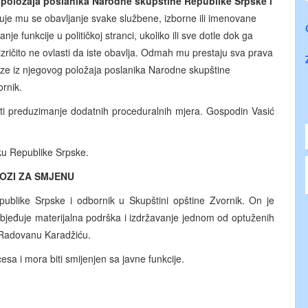
 položaja poslanika Narodne skupštine Republike Srpske i
juje mu se obavljanje svake službene, izborne ili imenovane
nje funkcije u političkoj stranci, ukoliko ili sve dotle dok ga
ričito ne ovlasti da iste obavlja. Odmah mu prestaju sva prava
ilaze iz njegovog položaja poslanika Narodne skupštine
ornik.
ti preduzimanje dodatnih proceduralnih mjera. Gospodin Vasić
ku Republike Srpske.
OZI ZA SMJENU
ublike Srpske i odbornik u Skupštini opštine Zvornik. On je
jeđuje materijalna podrška i izdržavanje jednom od optuženih
 Radovanu Karadžiću.
esa i mora biti smijenjen sa javne funkcije.