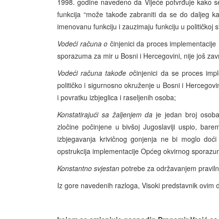
1998. godine navedeno da Vijeće potvrđuje kako se 
funkcija “može takođe zabraniti da se do daljeg kan
imenovanu funkciju i zauzimaju funkciju u političkoj s
Vodeći računa o
činjenici da proces implementacije 
sporazuma za mir u Bosni i Hercegovini, nije još zav
Vodeći računa takođe o
činjenici da se proces imp
političko i sigurnosno okruženje u Bosni i Hercegovi
i povratku izbjeglica i raseljenih osoba;
Konstatirajući sa žaljenjem da
je jedan broj osob
zločine počinjene u bivšoj Jugoslaviji uspio, bar
izbjegavanja krivičnog gonjenja ne bi moglo doći
opstrukcija implementacije Općeg okvirnog sporazum
Konstantno svjestan
potrebe za održavanjem praviln
Iz gore navedenih razloga, Visoki predstavnik ovim d