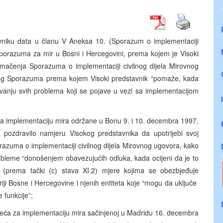
vniku data u članu V Aneksa 10. (Sporazum o implementaciji
sporazuma za mir u Bosni i Hercegovini, prema kojem je Visoki
tumačenja Sporazuma o implementaciji civilnog dijela Mirovnog
istog Sporazuma prema kojem Visoki predstavnik “pomaže, kada
avanju svih problema koji se pojave u vezi sa implementacijom
za implementaciju mira održane u Bonu 9. i 10. decembra 1997.
 pozdravilo namjeru Visokog predstavnika da upotrijebi svoj
razuma o implementaciji civilnog dijela Mirovnog ugovora, kako
bleme “donošenjem obavezujućih odluka, kada ocijeni da je to
i (prema tački (c) stava XI.2) mjere kojima se obezbjeđuje
iji Bosne i Hercegovine i njenih entiteta koje “mogu da uključe
 funkcije”;
ijeća za implementaciju mira sačinjenoj u Madridu 16. decembra