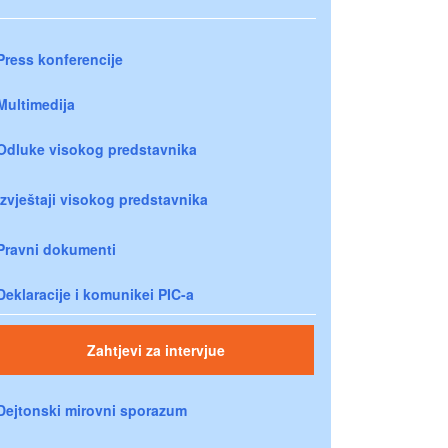
Press konferencije
Multimedija
Odluke visokog predstavnika
Izvještaji visokog predstavnika
Pravni dokumenti
Deklaracije i komunikei PIC-a
Zahtjevi za intervjue
Dejtonski mirovni sporazum