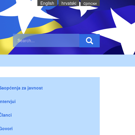
English
hrvatski
cрпски
Saopćenja za javnost
Intervjui
Članci
Govori