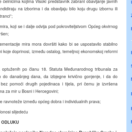
čelnicima kojima Visoki predstavnik zabrani obavljanje javnih
didiraju na izborima i da obavljaju bilo koju drugu izbornu ili
tranci”;
mira, koji se i dalje odvija pod pokroviteljstvom Općeg okvirnog
ršen;
lementacije mira mora dovršiti kako bi se uspostavilo stabilno
ni koje doprinosi, između ostalog, temeljnoj ekonomskoj reformi
a optuženih po članu 18. Statuta Međunarodnog tribunala za
em do današnjeg dana, da izbjegne krivično gonjenje, i da do
 bez pomoći drugih pojedinaca i tijela, pri čemu je izvršena
a za mir u Bosni i Hercegovini;
e ravnoteže između općeg dobra i individualnih prava;
onosi slijedeću
ODLUKU