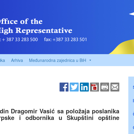
ika
Arhiva
Međunarodna zajednica u BiH
in Dragomir Vasić sa položaja poslanika
rpske i odbornika u Skupštini opštine