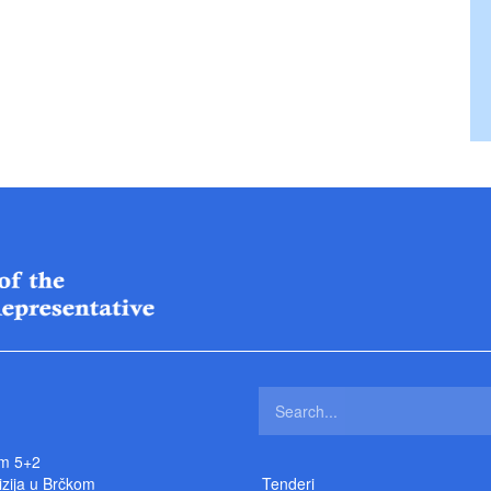
m 5+2
izija u Brčkom
Tenderi