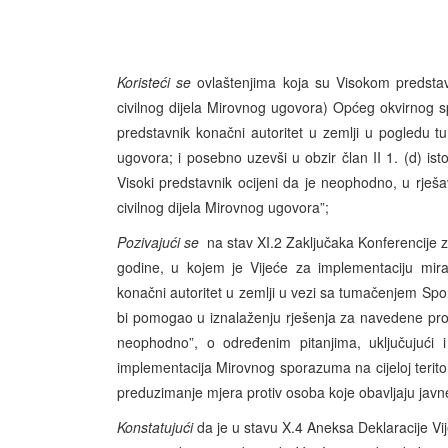
Koristeći se
ovlaštenjima koja su Visokom predsta
civilnog dijela Mirovnog ugovora) Općeg okvirnog 
predstavnik konačni autoritet u zemlji u pogledu 
ugovora; i posebno uzevši u obzir član II 1. (d) 
Visoki predstavnik ocijeni da je neophodno, u rješ
civilnog dijela Mirovnog ugovora”;
Pozivajući se
na stav XI.2 Zaključaka Konferencije 
godine, u kojem je Vijeće za implementaciju mira
konačni autoritet u zemlji u vezi sa tumačenjem Spo
bi pomogao u iznalaženju rješenja za navedene pro
neophodno”, o određenim pitanjima, uključujući 
implementacija Mirovnog sporazuma na cijeloj teritor
preduzimanje mjera protiv osoba koje obavljaju javne
Konstatujući
da je u stavu X.4 Aneksa Deklaracije V