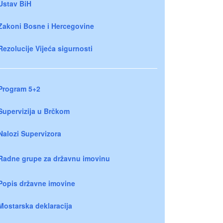
Ustav BiH
Zakoni Bosne i Hercegovine
Rezolucije Vijeća sigurnosti
Program 5+2
Supervizija u Brčkom
Nalozi Supervizora
Radne grupe za državnu imovinu
Popis državne imovine
Mostarska deklaracija