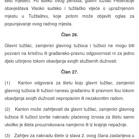
šest mjeseci. Po isteku ovog perioda, glavni tužilac Federacije
obavještava Visoko sudsko i tužilačko vijeće o upražnjenom
mjestu u Tužilaštvu, koje potom može objaviti oglas za
popunjavanje ovog radnog mjesta.
Član 26.
Glavni tužilac, zamjenici glavnog tužioca i tužioci ne mogu biti
pozvani na krivičnu ili građansko-pravnu odgovornost ni za jedno
djelo učinjeno tokom obavljanja svojih službenih dužnosti.
Član 27.
(1) Kanton odgovara za štetu koju glavni tužilac, zamjenici
glavnog tužioca ili tužioci nanesu građaninu ili pravnom licu tokom
obavljanja svojih dužnosti nepropisnim ili nezakonitim radom.
(2) Kanton može zahtijevati da glavni tužilac, zamjenici glavnog
tužioca ili tužioci izvrše naknadu plaćenog iznosa za štetu samo
ukoliko je šteta prouzrokovana namjerno ili iz krajnje nepažnje.
(3) Zahtjev za naknadu štete iz stava 2. ovog člana zastarijeva u