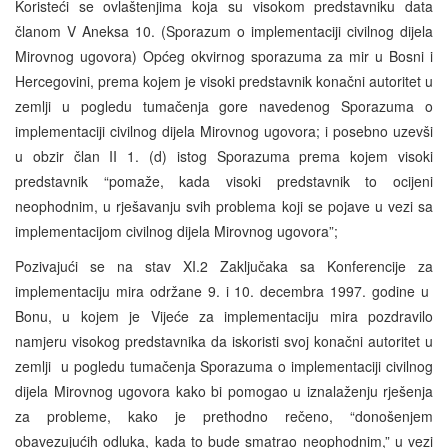
Koristeći se ovlaštenjima koja su visokom predstavniku data
članom V Aneksa 10. (Sporazum o implementaciji civilnog dijela
Mirovnog ugovora) Općeg okvirnog sporazuma za mir u Bosni i
Hercegovini, prema kojem je visoki predstavnik konačni autoritet u
zemlji u pogledu tumačenja gore navedenog Sporazuma o
implementaciji civilnog dijela Mirovnog ugovora; i posebno uzevši
u obzir član II 1. (d) istog Sporazuma prema kojem visoki
predstavnik “pomaže, kada visoki predstavnik to ocijeni
neophodnim, u rješavanju svih problema koji se pojave u vezi sa
implementacijom civilnog dijela Mirovnog ugovora”;
Pozivajući se na stav XI.2 Zaključaka sa Konferencije za
implementaciju mira održane 9. i 10. decembra 1997. godine u
Bonu, u kojem je Vijeće za implementaciju mira pozdravilo
namjeru visokog predstavnika da iskoristi svoj konačni autoritet u
zemlji u pogledu tumačenja Sporazuma o implementaciji civilnog
dijela Mirovnog ugovora kako bi pomogao u iznalaženju rješenja
za probleme, kako je prethodno rečeno, “donošenjem
obavezujućih odluka, kada to bude smatrao neophodnim,” u vezi