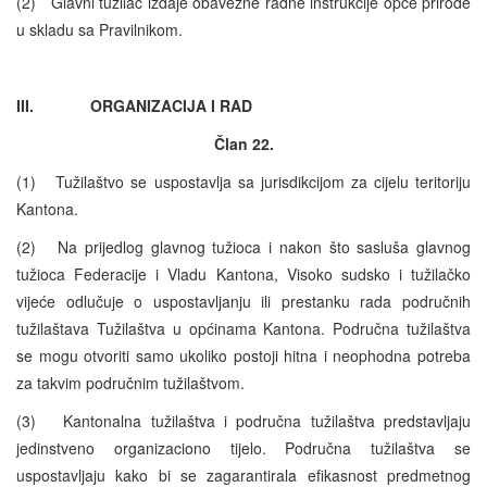
(2) Glavni tužilac izdaje obavezne radne instrukcije opće prirode
u skladu sa Pravilnikom.
III. ORGANIZACIJA I RAD
Član 22.
(1) Tužilaštvo se uspostavlja sa jurisdikcijom za cijelu teritoriju
Kantona.
(2) Na prijedlog glavnog tužioca i nakon što sasluša glavnog
tužioca Federacije i Vladu Kantona, Visoko sudsko i tužilačko
vijeće odlučuje o uspostavljanju ili prestanku rada područnih
tužilaštava Tužilaštva u općinama Kantona. Područna tužilaštva
se mogu otvoriti samo ukoliko postoji hitna i neophodna potreba
za takvim područnim tužilaštvom.
(3) Kantonalna tužilaštva i područna tužilaštva predstavljaju
jedinstveno organizaciono tijelo. Područna tužilaštva se
uspostavljaju kako bi se zagarantirala efikasnost predmetnog