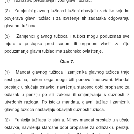
(2) Zamjenici glavnog tužioca i tužioci obavljaju zadatke koje im
povjerava glavni tužilac i za izvršenje tih zadataka odgovaraju
glavnom tužiocu.
(3) Zamjenici glavnog tužioca i tužioci mogu poduzimati sve
mjere u postupku pred sudom ili organom vlasti, za čije
poduzimanje glavni tužilac ima zakonsko ovlaštenje.
Član 7.
(1) Mandat glavnog tužioca i zamjenika glavnog tužioca traje
šest godina, nakon čega mogu biti ponovo imenovani. Mandat
prestaje u slučaju ostavke, navršenja starosne dobi propisane za
odlazak u penziju po sili zakona ili smjenjivanja s dužnosti iz
utvrđenih razloga. Po isteku mandata, glavni tužilac i zamjenik
glavnog tužioca nastavljaju obavljati dužnosti tužioca.
(2) Funkcija tužilaca je stalna. Njihov mandat prestaje u slučaju
ostavke, navršenja starosne dobi propisane za odlazak u penziju