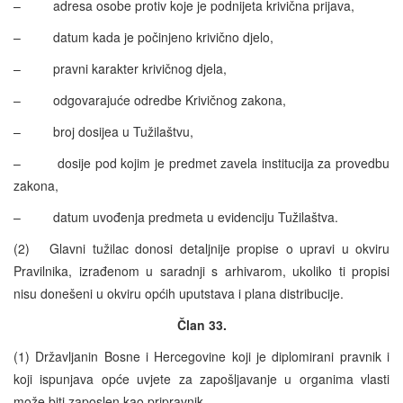
– adresa osobe protiv koje je podnijeta krivična prijava,
– datum kada je počinjeno krivično djelo,
– pravni karakter krivičnog djela,
– odgovarajuće odredbe Krivičnog zakona,
– broj dosijea u Tužilaštvu,
– dosije pod kojim je predmet zavela institucija za provedbu
zakona,
– datum uvođenja predmeta u evidenciju Tužilaštva.
(2) Glavni tužilac donosi detaljnije propise o upravi u okviru
Pravilnika, izrađenom u saradnji s arhivarom, ukoliko ti propisi
nisu donešeni u okviru općih uputstava i plana distribucije.
Član 33.
(1) Državljanin Bosne i Hercegovine koji je diplomirani pravnik i
koji ispunjava opće uvjete za zapošljavanje u organima vlasti
može biti zaposlen kao pripravnik.