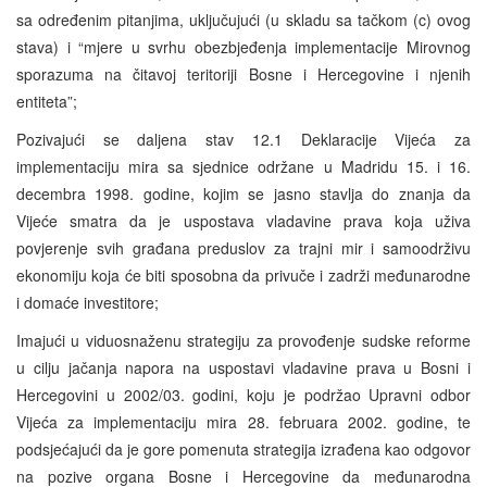
sa određenim pitanjima, uključujući (u skladu sa tačkom (c) ovog
stava) i “mjere u svrhu obezbjeđenja implementacije Mirovnog
sporazuma na čitavoj teritoriji Bosne i Hercegovine i njenih
entiteta”;
Pozivajući se daljena stav 12.1 Deklaracije Vijeća za
implementaciju mira sa sjednice održane u Madridu 15. i 16.
decembra 1998. godine, kojim se jasno stavlja do znanja da
Vijeće smatra da je uspostava vladavine prava koja uživa
povjerenje svih građana preduslov za trajni mir i samoodrživu
ekonomiju koja će biti sposobna da privuče i zadrži međunarodne
i domaće investitore;
Imajući u viduosnaženu strategiju za provođenje sudske reforme
u cilju jačanja napora na uspostavi vladavine prava u Bosni i
Hercegovini u 2002/03. godini, koju je podržao Upravni odbor
Vijeća za implementaciju mira 28. februara 2002. godine, te
podsjećajući da je gore pomenuta strategija izrađena kao odgovor
na pozive organa Bosne i Hercegovine da međunarodna