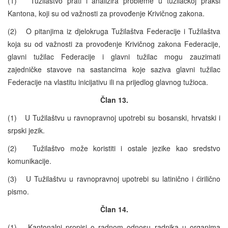
(1) Tužilaštvo prati i analizira probleme u tužilačkoj praksi
Kantona, koji su od važnosti za provođenje Krivičnog zakona.
(2) O pitanjima iz djelokruga Tužilaštva Federacije i Tužilaštva
koja su od važnosti za provođenje Krivičnog zakona Federacije,
glavni tužilac Federacije i glavni tužilac mogu zauzimati
zajedničke stavove na sastancima koje saziva glavni tužilac
Federacije na vlastitu inicijativu ili na prijedlog glavnog tužioca.
Član 13.
(1) U Tužilaštvu u ravnopravnoj upotrebi su bosanski, hrvatski i
srpski jezik.
(2) Tužilaštvo može koristiti i ostale jezike kao sredstvo
komunikacije.
(3) U Tužilaštvu u ravnopravnoj upotrebi su latinično i ćirilično
pismo.
Član 14.
(1) Kantonalni propisi o radnom odnosu radnika u organima