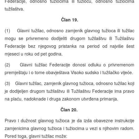
Federacije, odnosno tužiocima ili tužiocu, odnosno tužiocima
tužilaštva.
Član 19.
(1) Glavni tužilac, odnosno zamjenik glavnog tužioca ili tužilac
mogu se privremeno dodijeliti drugom tužilaštvu ili Tužilaštvu
Federacije bez njegovog pristanka na period od najviše šest
mjeseci u roku od pet godina.
(2) Glavni tužilac Federacije donosi odluku o privremenom
premještaju i o tome obavještava Visoko sudsko i tužilačko vijeće.
(3) Glavni tužilac, zamjenik glavnog tužioca, odnosno tužilac koji
je dodijeljen drugom tužilaštvu ili Tužilaštvu Federacije ima pravo
na plaću, nadoknade i druga zakonom utvrđena primanja.
Član 20.
Pravo i dužnost glavnog tužioca je da izda obavezne instrukcije
zamjenicima glavnog tužioca i tužiocima u vezi s njihovim radom.
Pored toga, glavni tužilac može: