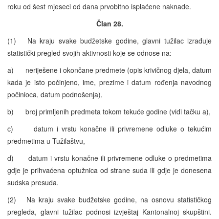
roku od šest mjeseci od dana prvobitno isplaćene naknade.
Član 28.
(1) Na kraju svake budžetske godine, glavni tužilac izrađuje
statistički pregled svojih aktivnosti koje se odnose na:
a) neriješene i okončane predmete (opis krivičnog djela, datum
kada je isto počinjeno, ime, prezime i datum rođenja navodnog
počinioca, datum podnošenja),
b) broj primljenih predmeta tokom tekuće godine (vidi tačku a),
c) datum i vrstu konačne ili privremene odluke o tekućim
predmetima u Tužilaštvu,
d) datum i vrstu konačne ili privremene odluke o predmetima
gdje je prihvaćena optužnica od strane suda ili gdje je donesena
sudska presuda.
(2) Na kraju svake budžetske godine, na osnovu statističkog
pregleda, glavni tužilac podnosi izvještaj Kantonalnoj skupštini.