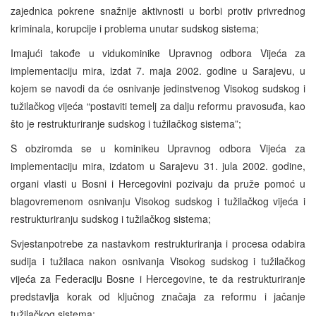
zajednica pokrene snažnije aktivnosti u borbi protiv privrednog
kriminala, korupcije i problema unutar sudskog sistema;
Imajući takođe u vidukominike Upravnog odbora Vijeća za
implementaciju mira, izdat 7. maja 2002. godine u Sarajevu, u
kojem se navodi da će osnivanje jedinstvenog Visokog sudskog i
tužilačkog vijeća “postaviti temelj za dalju reformu pravosuđa, kao
što je restrukturiranje sudskog i tužilačkog sistema”;
S obziromda se u kominikeu Upravnog odbora Vijeća za
implementaciju mira, izdatom u Sarajevu 31. jula 2002. godine,
organi vlasti u Bosni i Hercegovini pozivaju da pruže pomoć u
blagovremenom osnivanju Visokog sudskog i tužilačkog vijeća i
restrukturiranju sudskog i tužilačkog sistema;
Svjestanpotrebe za nastavkom restrukturiranja i procesa odabira
sudija i tužilaca nakon osnivanja Visokog sudskog i tužilačkog
vijeća za Federaciju Bosne i Hercegovine, te da restrukturiranje
predstavlja korak od ključnog značaja za reformu i jačanje
tužilačkog sistema;