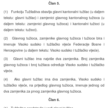
Član 5.
(1) Funkciju Tužilaštva obavlja glavni kantonalni tužilac (u daljem
tekstu: glavni tužilac) i zamjenici glavnog kantonalnog tužioca (u
daljem tekstu: zamjenici glavnog tužioca) i kantonalni tužioci (u
daljem tekstu: tužioci).
(2) Glavnog tužioca, zamjenike glavnog tužioca i tužioce bira i
imenuje Visoko sudsko i tužilačko vijeće Federacije Bosne i
Hercegovine (u daljem tekstu: Visoko sudsko i tužilačko vijeće).
(3) Glavni tužilac ima najviše dva zamjenika. Broj zamjenika
glavnog tužioca i broj tužilaca određuje Visoko sudsko i tužilačko
vijeće.
(4) Ako glavni tužilac ima dva zamjenika, Visoko sudsko i
tužilačko vijeće, na prijedlog glavnog tužioca, imenuje jednog od
dva zamjenika za prvog zamjenika glavnog tužioca.
Član 6.
(1) Tužilaštvo predstavlja i vodi glavni tužilac.