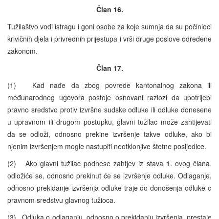
Član 16.
Tužilaštvo vodi istragu i goni osobe za koje sumnja da su počinioci
krivičnih djela i privrednih prijestupa i vrši druge poslove određene
zakonom.
Član 17.
(1) Kad nađe da zbog povrede kantonalnog zakona ili
međunarodnog ugovora postoje osnovani razlozi da upotrijebi
pravno sredstvo protiv izvršne sudske odluke ili odluke donesene
u upravnom ili drugom postupku, glavni tužilac može zahtijevati
da se odloži, odnosno prekine izvršenje takve odluke, ako bi
njenim izvršenjem mogle nastupiti neotklonjive štetne posljedice.
(2) Ako glavni tužilac podnese zahtjev iz stava 1. ovog člana,
odložiće se, odnosno prekinut će se izvršenje odluke. Odlaganje,
odnosno prekidanje izvršenja odluke traje do donošenja odluke o
pravnom sredstvu glavnog tužioca.
(3) Odluka o odlaganju, odnosno o prekidanju izvršenja, prestaje