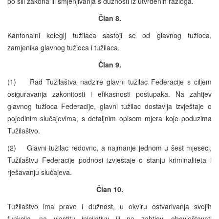
po sili zakona ili smjenjivanja s dužnosti iz utvrđenih razloga.
Član 8.
Kantonalni kolegij tužilaca sastoji se od glavnog tužioca,
zamjenika glavnog tužioca i tužilaca.
Član 9.
(1) Rad Tužilaštva nadzire glavni tužilac Federacije s ciljem
osiguravanja zakonitosti i efikasnosti postupaka. Na zahtjev
glavnog tužioca Federacije, glavni tužilac dostavlja izvještaje o
pojedinim slučajevima, s detaljnim opisom mjera koje poduzima
Tužilaštvo.
(2) Glavni tužilac redovno, a najmanje jednom u šest mjeseci,
Tužilaštvu Federacije podnosi izvještaje o stanju kriminaliteta i
rješavanju slučajeva.
Član 10.
Tužilaštvo ima pravo i dužnost, u okviru ostvarivanja svojih
funkcija, na vlastitu inicijativu ili na zahtjev, obavještavati