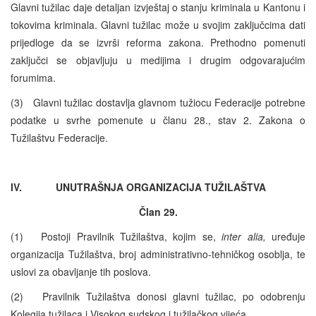
Glavni tužilac daje detaljan izvještaj o stanju kriminala u Kantonu i
tokovima kriminala. Glavni tužilac može u svojim zaključcima dati
prijedloge da se izvrši reforma zakona. Prethodno pomenuti
zaključci se objavljuju u medijima i drugim odgovarajućim
forumima.
(3) Glavni tužilac dostavlja glavnom tužiocu Federacije potrebne
podatke u svrhe pomenute u članu 28., stav 2. Zakona o
Tužilaštvu Federacije.
IV. UNUTRAŠNJA ORGANIZACIJA TUŽILAŠTVA
Član 29.
(1) Postoji Pravilnik Tužilaštva, kojim se,
inter alia,
uređuje
organizacija Tužilaštva, broj administrativno-tehničkog osoblja, te
uslovi za obavljanje tih poslova.
(2) Pravilnik Tužilaštva donosi glavni tužilac, po odobrenju
Kolegija tužilaca i Visokog sudskog i tužilačkog vijeća.