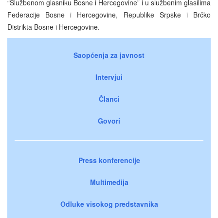
“Službenom glasniku Bosne i Hercegovine” i u službenim glasilima
Federacije Bosne i Hercegovine, Republike Srpske i Brčko
Distrikta Bosne i Hercegovine.
Saopćenja za javnost
Intervjui
Članci
Govori
Press konferencije
Multimedija
Odluke visokog predstavnika