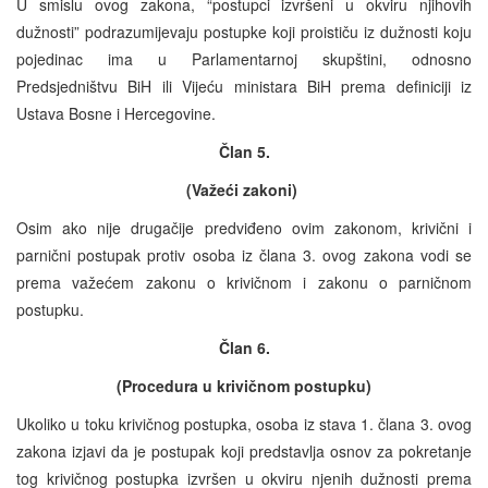
U smislu ovog zakona, “postupci izvršeni u okviru njihovih
dužnosti” podrazumijevaju postupke koji proističu iz dužnosti koju
pojedinac ima u Parlamentarnoj skupštini, odnosno
Predsjedništvu BiH ili Vijeću ministara BiH prema definiciji iz
Ustava Bosne i Hercegovine.
Član 5.
(Važeći zakoni)
Osim ako nije drugačije predviđeno ovim zakonom, krivični i
parnični postupak protiv osoba iz člana 3. ovog zakona vodi se
prema važećem zakonu o krivičnom i zakonu o parničnom
postupku.
Član 6.
(Procedura u krivičnom postupku)
Ukoliko u toku krivičnog postupka, osoba iz stava 1. člana 3. ovog
zakona izjavi da je postupak koji predstavlja osnov za pokretanje
tog krivičnog postupka izvršen u okviru njenih dužnosti prema