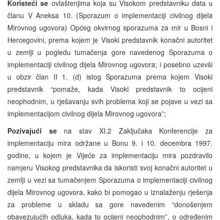
Koristeći se
ovlaštenjima koja su Visokom predstavniku data u
članu V Aneksa 10. (Sporazum o implementaciji civilnog dijela
Mirovnog ugovora) Općeg okvirnog sporazuma za mir u Bosni i
Hercegovini, prema kojem je Visoki predstavnik konačni autoritet
u zemlji u pogledu tumačenja gore navedenog Sporazuma o
implementaciji civilnog dijela Mirovnog ugovora; i posebno uzevši
u obzir član II 1. (d) istog Sporazuma prema kojem Visoki
predstavnik “pomaže, kada Visoki predstavnik to ocijeni
neophodnim, u rješavanju svih problema koji se pojave u vezi sa
implementacijom civilnog dijela Mirovnog ugovora”;
Pozivajući se
na stav XI.2 Zaključaka Konferencije za
implementaciju mira održane u Bonu 9. i 10. decembra 1997.
godine, u kojem je Vijeće za implementaciju mira pozdravilo
namjeru Visokog predstavnika da iskoristi svoj konačni autoritet u
zemlji u vezi sa tumačenjem Sporazuma o implementaciji civilnog
dijela Mirovnog ugovora, kako bi pomogao u iznalaženju rješenja
za probleme u skladu sa gore navedenim “donošenjem
obavezujućih odluka, kada to ocijeni neophodnim”, o određenim