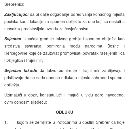
Srebrenici;
Zaključujući
da bi dalje odgađanje određivanja konačnog mjesta
počinka kao i lokacije za spomen obilježje za one koji su nestali u
masakru predstavljalo uvredu za čovječanstvo;
Svjestan
značaja gradnje takvog groblja i spomen obilježja kao
sredstva stvaranja pomirenja među narodima Bosne i
Hercegovine koje će zauzvrat promovisati povratak raseljenih lica
i izbjeglica i trajni mir;
Svjestan takođe
da takvo pomirenje i trajni mir zahtijevaju i
prisiljavaju da se sada donese odluka o mjestu sahrane i spomen
obilježja.
Uzimajući u obzir, konstatujući i imajući u vidu gore navedeno,
ovim donosim sljedeću:
ODLUKU
1. kojom se zemljište u Potočarima u opštini Srebrenica koje