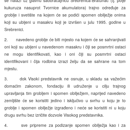
se nalazi uz glavnu saobraćajnicu Srebrenica-Bratunac (tj. polje
kukuruza nasuprot Tvornice akumulatora) trajno određuje za
groblje i svetište na kojem će se podići spomen obilježje onima
koji su ubijeni u masakru koji je izvršen u julu 1995. godine u
Srebrenici.
2. navedeno groblje će biti mjesto na kojem će se sahranjivati
oni koji su ubijeni u navedenom masakru i čiji se posmrtni ostaci
ne mogu identifikovati, kao i oni čiji su posmrtni ostaci
identifikovani i čija rodbina izrazi želju da se sahrane na tom
mjestu.
3. dok Visoki predstavnik ne osnuje, u skladu sa važećim
domaćim zakonom, fondaciju ili udruženje u cilju trajnog
upravljanja tim grobljem i spomen obilježjem, naprijed navedeno
zemljište će se koristiti jedino i isključivo u svrhu u koju je to
groblje i spomen obilježje izgrađeno i neće se koristiti ni u koju
drugu svrhu bez izričite dozvole Visokog predstavnika.
4. sve pripreme za podizanje spomen obilježja kao i za