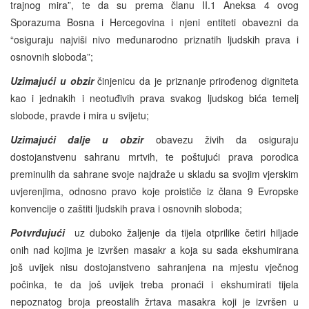
trajnog mira”, te da su prema članu II.1 Aneksa 4 ovog
Sporazuma Bosna i Hercegovina i njeni entiteti obavezni da
“osiguraju najviši nivo međunarodno priznatih ljudskih prava i
osnovnih sloboda”;
Uzimajući u obzir
činjenicu da je priznanje prirođenog digniteta
kao i jednakih i neotuđivih prava svakog ljudskog bića temelj
slobode, pravde i mira u svijetu;
Uzimajući dalje u obzir
obavezu živih da osiguraju
dostojanstvenu sahranu mrtvih, te poštujući prava porodica
preminulih da sahrane svoje najdraže u skladu sa svojim vjerskim
uvjerenjima, odnosno pravo koje proističe iz člana 9 Evropske
konvencije o zaštiti ljudskih prava i osnovnih sloboda;
Potvrđujući
uz duboko žaljenje da tijela otprilike četiri hiljade
onih nad kojima je izvršen masakr a koja su sada ekshumirana
još uvijek nisu dostojanstveno sahranjena na mjestu vječnog
počinka, te da još uvijek treba pronaći i ekshumirati tijela
nepoznatog broja preostalih žrtava masakra koji je izvršen u