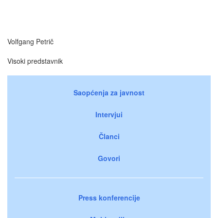
Volfgang Petrič
Visoki predstavnik
Saopćenja za javnost
Intervjui
Članci
Govori
Press konferencije