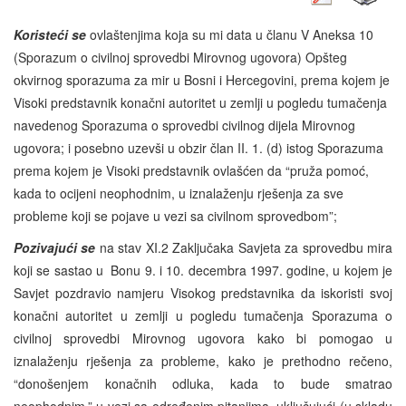
Koristeći se
ovlaštenjima koja su mi data u članu V Aneksa 10
(Sporazum o civilnoj sprovedbi Mirovnog ugovora) Opšteg
okvirnog sporazuma za mir u Bosni i Hercegovini, prema kojem je
Visoki predstavnik konačni autoritet u zemlji u pogledu tumačenja
navedenog Sporazuma o sprovedbi civilnog dijela Mirovnog
ugovora; i posebno uzevši u obzir član II. 1. (d) istog Sporazuma
prema kojem je Visoki predstavnik ovlašćen da “pruža pomoć,
kada to ocijeni neophodnim, u iznalaženju rješenja za sve
probleme koji se pojave u vezi sa civilnom sprovedbom”;
Pozivajući se
na stav XI.2 Zaključaka Savjeta za sprovedbu mira
koji se sastao u Bonu 9. i 10. decembra 1997. godine, u kojem je
Savjet pozdravio namjeru Visokog predstavnika da iskoristi svoj
konačni autoritet u zemlji u pogledu tumačenja Sporazuma o
civilnoj sprovedbi Mirovnog ugovora kako bi pomogao u
iznalaženju rješenja za probleme, kako je prethodno rečeno,
“donošenjem konačnih odluka, kada to bude smatrao
neophodnim,” u vezi sa određenim pitanjima, uključujući (u skladu