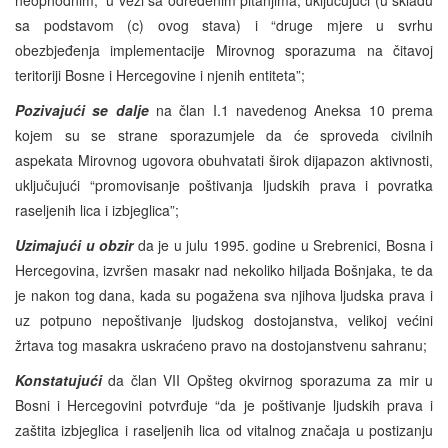
sa podstavom (c) ovog stava) i “druge mjere u svrhu
obezbjeđenja implementacije Mirovnog sporazuma na čitavoj
teritoriji Bosne i Hercegovine i njenih entiteta”;
Pozivajući se dalje
na član I.1 navedenog Aneksa 10 prema
kojem su se strane sporazumjele da će sproveda civilnih
aspekata Mirovnog ugovora obuhvatati širok dijapazon aktivnosti,
uključujući “promovisanje poštivanja ljudskih prava i povratka
raseljenih lica i izbjeglica”;
Uzimajući u obzir
da je u julu 1995. godine u Srebrenici, Bosna i
Hercegovina, izvršen masakr nad nekoliko hiljada Bošnjaka, te da
je nakon tog dana, kada su pogažena sva njihova ljudska prava i
uz potpuno nepoštivanje ljudskog dostojanstva, velikoj većini
žrtava tog masakra uskraćeno pravo na dostojanstvenu sahranu;
Konstatujući
da član VII Opšteg okvirnog sporazuma za mir u
Bosni i Hercegovini potvrđuje “da je poštivanje ljudskih prava i
zaštita izbjeglica i raseljenih lica od vitalnog značaja u postizanju