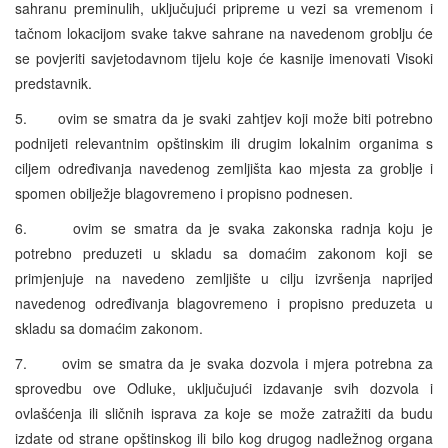
sahranu preminulih, uključujući pripreme u vezi sa vremenom i
tačnom lokacijom svake takve sahrane na navedenom groblju će
se povjeriti savjetodavnom tijelu koje će kasnije imenovati Visoki
predstavnik.
5. ovim se smatra da je svaki zahtjev koji može biti potrebno
podnijeti relevantnim opštinskim ili drugim lokalnim organima s
ciljem određivanja navedenog zemljišta kao mjesta za groblje i
spomen obilježje blagovremeno i propisno podnesen.
6. ovim se smatra da je svaka zakonska radnja koju je
potrebno preduzeti u skladu sa domaćim zakonom koji se
primjenjuje na navedeno zemljište u cilju izvršenja naprijed
navedenog određivanja blagovremeno i propisno preduzeta u
skladu sa domaćim zakonom.
7. ovim se smatra da je svaka dozvola i mjera potrebna za
sprovedbu ove Odluke, uključujući izdavanje svih dozvola i
ovlašćenja ili sličnih isprava za koje se može zatražiti da budu
izdate od strane opštinskog ili bilo kog drugog nadležnog organa