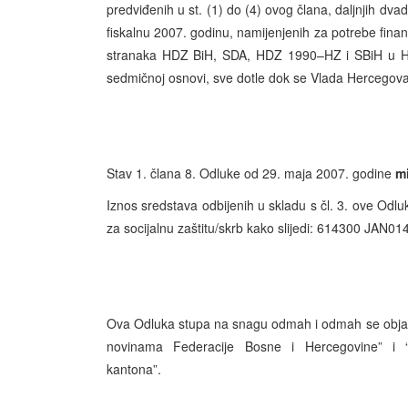
predviđenih u st. (1) do (4) ovog člana, daljnjih dv
fiskalnu 2007. godinu, namijenjenih za potrebe finansi
stranaka HDZ BiH, SDA, HDZ 1990–HZ i SBiH u H
sedmičnoj osnovi, sve dotle dok se Vlada Hercegov
Stav 1. člana 8. Odluke od 29. maja 2007. godine
mi
Iznos sredstava odbijenih u skladu s čl. 3. ove Odl
za socijalnu zaštitu/skrb kako slijedi: 614300 JAN0
Ova Odluka stupa na snagu odmah i odmah se objav
novinama Federacije Bosne i Hercegovine” i 
kantona”.