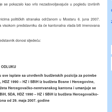
oje se pokazalo kao vrlo nezadovoljavajuće u pogledu izvršnih
icima političkih stranaka održanom u Mostaru 6. juna 2007.
vanja visokom predstavniku da će kantonalna vlada biti imenovana
edstavnik donosi sljedeću:
ODLUKU
 sve isplate sa utvrđenih budžetskih pozicija za potrebe
A, HDZ 1990 – HZ i SBiH iz budžeta Bosne i Hercegovine,
džeta Hercegovačko-neretvanskog kantona i umanjuje se
Z BiH, SDA, HDZ 1990 – HZ i SBiH iz budžeta Hercegovačko-
ona od 29. maja 2007. godine