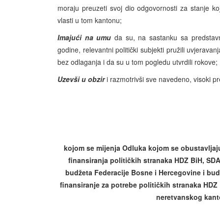
moraju preuzeti svoj dio odgovornosti za stanje k
vlasti u tom kantonu;
Imajući na umu
da su, na sastanku sa predstavn
godine, relevantni politički subjekti pružili uvjera
bez odlaganja i da su u tom pogledu utvrdili rokove;
Uzevši u obzir
i razmotrivši sve navedeno, visoki pr
kojom se mijenja Odluka kojom se obustavljaju
finansiranja političkih stranaka HDZ BiH, SD
budžeta Federacije Bosne i Hercegovine i bu
finansiranje za potrebe političkih stranaka HD
neretvanskog kant