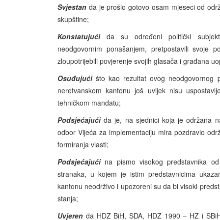
Svjestan
da je prošlo gotovo osam mjeseci od održ
skupštine;
Konstatujući
da su određeni politički subjekt
neodgovornim ponašanjem, pretpostavili svoje po
zloupotrijebili povjerenje svojih glasača i građana u
Osuđujući
što kao rezultat ovog neodgovornog po
neretvanskom kantonu još uvijek nisu uspostavlj
tehničkom mandatu;
Podsjećajući
da je, na sjednici koja je održana na
odbor Vijeća za implementaciju mira pozdravio održ
formiranja vlasti;
Podsjećajući
na pismo visokog predstavnika od
stranaka, u kojem je istim predstavnicima ukaz
kantonu neodrživo i upozoreni su da bi visoki pred
stanja;
Uvjeren
da HDZ BiH, SDA, HDZ 1990 – HZ i SBiH k