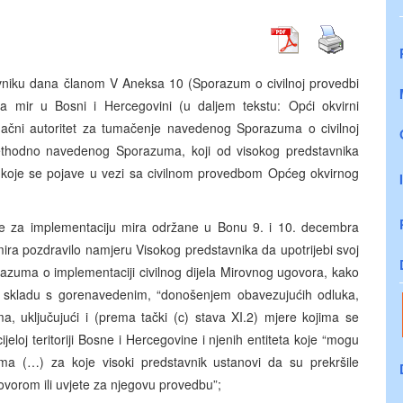
vniku dana članom V Aneksa 10 (Sporazum o civilnoj provedbi
mir u Bosni i Hercegovini (u daljem tekstu: Opći okvirni
ačni autoritet za tumačenje navedenog Sporazuma o civilnoj
rethodno navedenog Sporazuma, koji od visokog predstavnika
ća koje se pojave u vezi sa civilnom provedbom Općeg okvirnog
je za implementaciju mira održane u Bonu 9. i 10. decembra
ira pozdravilo namjeru Visokog predstavnika da upotrijebi svoj
razuma o implementaciji civilnog dijela Mirovnog ugovora, kako
 skladu s gorenavedenim, “donošenjem obavezujućih odluka,
a, uključujući i (prema tački (c) stava XI.2) mjere kojima se
loj teritoriji Bosne i Hercegovine i njenih entiteta koje “mogu
ma (…) za koje visoki predstavnik ustanovi da su prekršile
vorom ili uvjete za njegovu provedbu”;