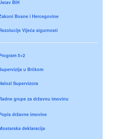
Ustav BiH
Zakoni Bosne i Hercegovine
Rezolucije Vijeća sigurnosti
Program 5+2
Supervizija u Brčkom
Nalozi Supervizora
Radne grupe za državnu imovinu
Popis državne imovine
Mostarska deklaracija