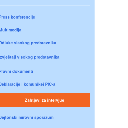
Press konferencije
Multimedija
Odluke visokog predstavnika
Izvještaji visokog predstavnika
Pravni dokumenti
Deklaracije i komunikei PIC-a
Zahtjevi za intervjue
Dejtonski mirovni sporazum