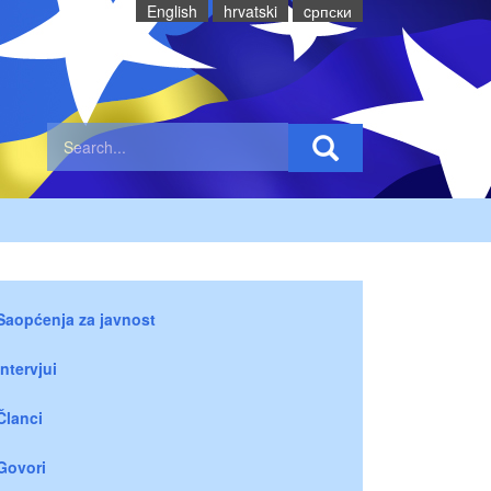
English
hrvatski
cрпски
Saopćenja za javnost
Intervjui
Članci
Govori