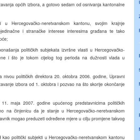
avanja općih izbora, a gotovo sedam od osnivanja kantonalne
i u Hercegovačko-neretvanskom kantonu, svojim krajnje
jedinačne i stranačke interese interesima građana te tako
opće;
našanja političkih subjekata izvršne vlasti u Hercegovačko-
ene i što je tokom cijelog tog perioda na dužnosti vlada u
 nivou političkih direktora 20. oktobra 2006. godine, Upravni
avanje izbora od 1. oktobra i pozvao na što skorije okončanje
 11. maja 2007. godine upućenog predstavnicima političkih
ano na činjenicu da je stanje u Hercegovačko-neretvanskom
stavnik mogao preduzeti određene mjere u cilju promjene takvog
ao politički subjekti u Hercegovačko-neretvanskom kantonu