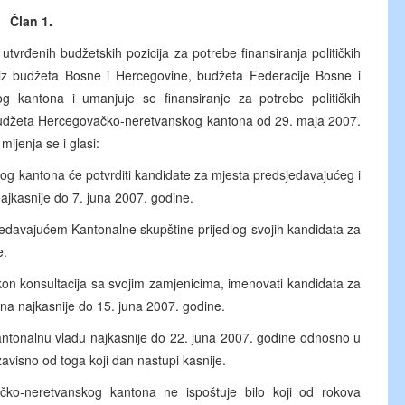
Član 1.
tvrđenih budžetskih pozicija za potrebe finansiranja političkih
 budžeta Bosne i Hercegovine, budžeta Federacije Bosne i
 kantona i umanjuje se finansiranje za potrebe političkih
udžeta Hercegovačko-neretvanskog kantona od 29. maja 2007.
ijenja se i glasi:
kantona će potvrditi kandidate za mjesta predsjedavajućeg i
jkasnije do 7. juna 2007. godine.
sjedavajućem Kantonalne skupštine prijedlog svojih kandidata za
e.
n konsultacija sa svojim zamjenicima, imenovati kandidata za
a najkasnije do 15. juna 2007. godine.
antonalnu vladu najkasnije do 22. juna 2007. godine odnosno u
visno od toga koji dan nastupi kasnije.
ko-neretvanskog kantona ne ispoštuje bilo koji od rokova