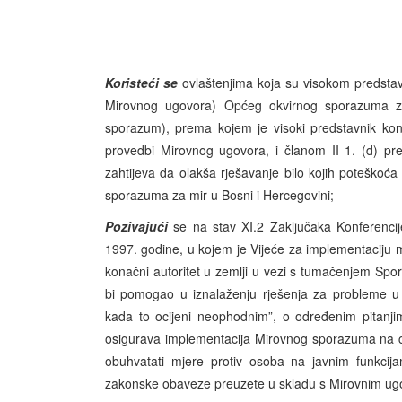
Koristeći se
ovlaštenjima koja su visokom predsta
Mirovnog ugovora) Općeg okvirnog sporazuma za 
sporazum), prema kojem je visoki predstavnik kon
provedbi Mirovnog ugovora, i članom II 1. (d) p
zahtijeva da olakša rješavanje bilo kojih poteško
sporazuma za mir u Bosni i Hercegovini;
Pozivajući
se na stav XI.2 Zaključaka Konferenci
1997. godine, u kojem je Vijeće za implementaciju m
konačni autoritet u zemlji u vezi s tumačenjem Spo
bi pomogao u iznalaženju rješenja za probleme u
kada to ocijeni neophodnim”, o određenim pitanjim
osigurava implementacija Mirovnog sporazuma na cije
obuhvatati mjere protiv osoba na javnim funkcija
zakonske obaveze preuzete u skladu s Mirovnim ugo