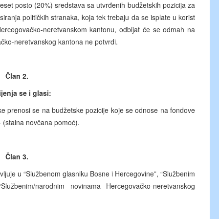
adeset posto (20%) sredstava sa utvrđenih budžetskih pozicija za
ranja političkih stranaka, koja tek trebaju da se isplate u korist
ercegovačko-neretvanskom kantonu, odbijat će se odmah na
ačko-neretvanskog kantona ne potvrdi.
Član 2.
jenja se i glasi:
uke prenosi se na budžetske pozicije koje se odnose na fondove
14 (stalna novčana pomoć).
Član 3.
ljuje u “Službenom glasniku Bosne i Hercegovine”, “Službenim
“Službenim/narodnim novinama Hercegovačko-neretvanskog