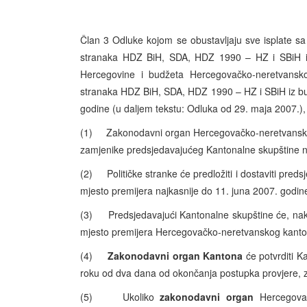
Član 3 Odluke kojom se obustavljaju sve isplate sa u
stranaka HDZ BiH, SDA, HDZ 1990 – HZ i SBiH iz
Hercegovine i budžeta Hercegovačko-neretvanskog
stranaka HDZ BiH, SDA, HDZ 1990 – HZ i SBiH iz b
godine (u daljem tekstu: Odluka od 29. maja 2007.), m
(1) Zakonodavni organ Hercegovačko-neretvanskog 
zamjenike predsjedavajućeg Kantonalne skupštine na
(2) Političke stranke će predložiti i dostaviti pred
mjesto premijera najkasnije do 11. juna 2007. godin
(3) Predsjedavajući Kantonalne skupštine će, nako
mjesto premijera Hercegovačko-neretvanskog kanton
(4)
Zakonodavni organ Kantona
će potvrditi K
roku od dva dana od okončanja postupka provjere, za
(5) Ukoliko
zakonodavni organ
Hercegovač