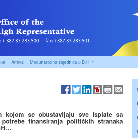
ika
Arhiva
Međunarodna zajednica u BiH
 kojom se obustavljaju sve isplate sa
potrebe finansiranja političkih stranaka
BiH…