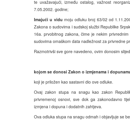
te uvažavajući, između ostalog, važnost reorgan
7.05.2002. godine;
Imajući u vidu
moju odluku broj 63/02 od 1.11.2
Zakona o sudovima i sudskoj službi Republike Srpske
16a. prvobitnog zakona, čime je nekim privrednim
sudovima omaškom data nadležnost za privredne pr
Razmotrivši sve gore navedeno, ovim donosim slije
kojom se donosi Zakon o izmjenama i dopunama
koji je priložen kao sastavni dio ove odluke.
Ovaj zakon stupa na snagu kao zakon Republi
privremenoj osnovi, sve dok ga zakonodavno tije
izmjena i dopuna i dodatnih zahtjeva.
Ova odluka stupa na snagu odmah i objavljuje se b