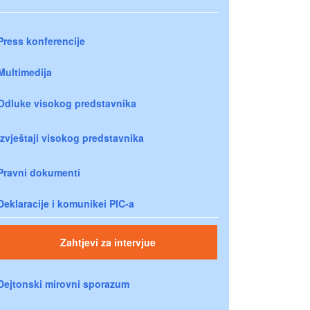
Press konferencije
Multimedija
Odluke visokog predstavnika
Izvještaji visokog predstavnika
Pravni dokumenti
Deklaracije i komunikei PIC-a
Zahtjevi za intervjue
Dejtonski mirovni sporazum