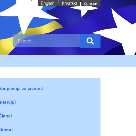
English
hrvatski
cрпски
Saopćenja za javnost
Intervjui
Članci
Govori