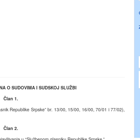
NA O SUDOVIMA I SUDSKOJ SLUŽBI
Član 1.
snik Republike Srpske” br. 13/00, 15/00, 16/00, 70/01 i 77/02),
Član 2.
vljivanja u “Službenom glasniku Republike Srpske.”