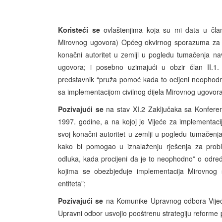
Koristeći se
ovlaštenjima koja su mi data u čla
Mirovnog ugovora) Općeg okvirnog sporazuma za mi
konačni autoritet u zemlji u pogledu tumačenja n
ugovora; i posebno uzimajući u obzir član II.
predstavnik “pruža pomoć kada to ocijeni neophodni
sa implementacijom civilnog dijela Mirovnog ugovora
Pozivajući se
na stav XI.2 Zaključaka sa Konfere
1997. godine, a na kojoj je Vijeće za implementaci
svoj konačni autoritet u zemlji u pogledu tumačenj
kako bi pomogao u iznalaženju rješenja za prob
odluka, kada procijeni da je to neophodno” o određ
kojima se obezbjeđuje implementacija Mirovnog sp
entiteta”;
Pozivajući se
na Komunike Upravnog odbora Vijeća
Upravni odbor usvojio pooštrenu strategiju reform