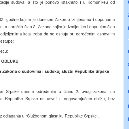
izacije sudova, a što je ponovo istaknuto i u Komunikeu od
002. godine kojom je donesen Zakon o izmjenama i dopunama
, a naročito član 2. Zakona kojim je izmijenjen i dopunjen član
 odjeljenjima koja treba da se osnuju pri određenim osnovnim
estupe;
deću:
ODLUKU
 Zakona o sudovima i sudskoj službi Republike Srpske
ke Srpske danom određenim u članu 2. ovog zakona, na
lo Republike Srpske ne usvoji u odgovarajućem obliku, bez
ez odlaganja u “Službenom glasniku Republike Srpske”.