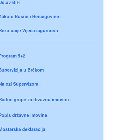
Ustav BiH
Zakoni Bosne i Hercegovine
Rezolucije Vijeća sigurnosti
Program 5+2
Supervizija u Brčkom
Nalozi Supervizora
Radne grupe za državnu imovinu
Popis državne imovine
Mostarska deklaracija