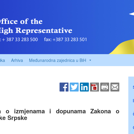
ika
Arhiva
Međunarodna zajednica u BiH
n o izmjenama i dopunama Zakona o
ike Srpske