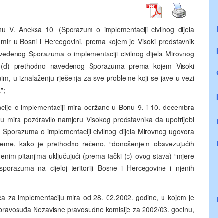
nu V. Aneksa 10. (Sporazum o implementaciji civilnog dijela
r u Bosni i Hercegovini, prema kojem je Visoki predstavnik
avedenog Sporazuma o implementaciji civilnog dijela Mirovnog
1. (d) prethodno navedenog Sporazuma prema kojem Visoki
m, u iznalaženju rješenja za sve probleme koji se jave u vezi
”;
ncije o implementaciji mira održane u Bonu 9. i 10. decembra
ju mira pozdravilo namjeru Visokog predstavnika da upotrijebi
a Sporazuma o implementaciji civilnog dijela Mirovnog ugovora
leme, kako je prethodno rečeno, “donošenjem obavezujućih
enim pitanjima uključujući (prema tački (c) ovog stava) “mjere
orazuma na cijeloj teritoriji Bosne i Hercegovine i njenih
 za implementaciju mira od 28. 02.2002. godine, u kojem je
e pravosuđa Nezavisne pravosudne komisije za 2002/03. godinu,