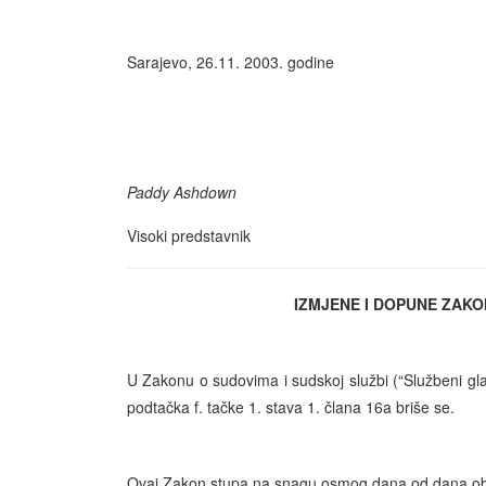
Sarajevo, 26.11. 2003. godine
Paddy Ashdown
Visoki predstavnik
IZMJENE I DOPUNE ZAKO
U Zakonu o sudovima i sudskoj službi (“Službeni gla
podtačka f. tačke 1. stava 1. člana 16a briše se.
Ovaj Zakon stupa na snagu osmog dana od dana obja