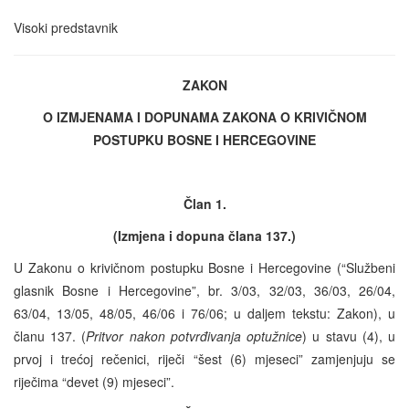
Visoki predstavnik
ZAKON
O IZMJENAMA I DOPUNAMA ZAKONA O KRIVIČNOM
POSTUPKU BOSNE I HERCEGOVINE
Član 1.
(Izmjena i dopuna člana 137.)
U Zakonu o krivičnom postupku Bosne i Hercegovine (“Službeni
glasnik Bosne i Hercegovine”, br. 3/03, 32/03, 36/03, 26/04,
63/04, 13/05, 48/05, 46/06 i 76/06; u daljem tekstu: Zakon), u
članu 137. (
Pritvor nakon potvrđivanja optužnice
) u stavu (4), u
prvoj i trećoj rečenici, riječi “šest (6) mjeseci” zamjenjuju se
riječima “devet (9) mjeseci”.