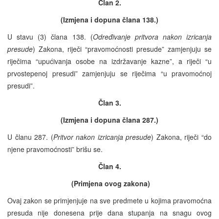
Član 2.
(Izmjena i dopuna člana 138.)
U stavu (3) člana 138. (
Određivanje pritvora nakon izricanja
presude
) Zakona, riječi “pravomoćnosti presude” zamjenjuju se
riječima “upućivanja osobe na izdržavanje kazne”, a riječi “u
prvostepenoj presudi” zamjenjuju se riječima “u pravomoćnoj
presudi”.
Član 3.
(Izmjena i dopuna člana 287.)
U članu 287. (
Pritvor nakon izricanja presude
) Zakona, riječi “do
njene pravomoćnosti” brišu se.
Član 4.
(Primjena ovog zakona)
Ovaj zakon se primjenjuje na sve predmete u kojima pravomoćna
presuda nije donesena prije dana stupanja na snagu ovog