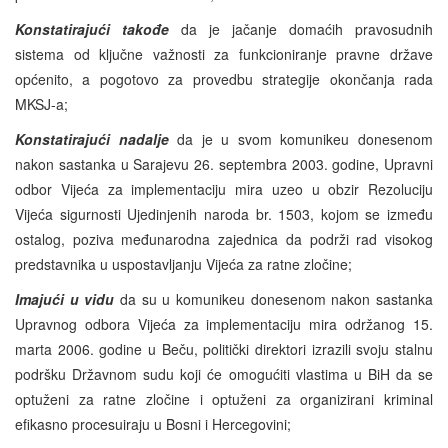
Konstatirajući takođe
da je jačanje domaćih pravosudnih
sistema od ključne važnosti za funkcioniranje pravne države
općenito, a pogotovo za provedbu strategije okončanja rada
MKSJ-a;
Konstatirajući nadalje
da je u svom komunikeu donesenom
nakon sastanka u Sarajevu 26. septembra 2003. godine, Upravni
odbor Vijeća za implementaciju mira uzeo u obzir Rezoluciju
Vijeća sigurnosti Ujedinjenih naroda br. 1503, kojom se između
ostalog, poziva međunarodna zajednica da podrži rad visokog
predstavnika u uspostavljanju Vijeća za ratne zločine;
Imajući u vidu
da su u komunikeu donesenom nakon sastanka
Upravnog odbora Vijeća za implementaciju mira održanog 15.
marta 2006. godine u Beču, politički direktori izrazili svoju stalnu
podršku Državnom sudu koji će omogućiti vlastima u BiH da se
optuženi za ratne zločine i optuženi za organizirani kriminal
efikasno procesuiraju u Bosni i Hercegovini;