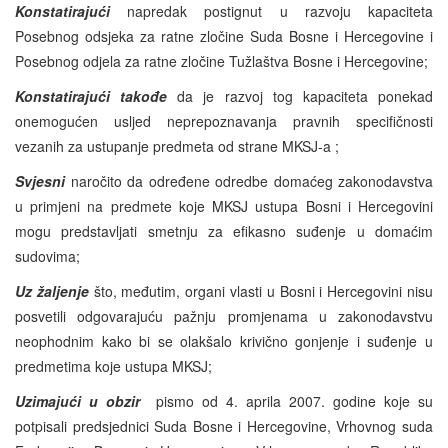
Konstatirajući
napredak postignut u razvoju kapaciteta
Posebnog odsjeka za ratne zločine Suda Bosne i Hercegovine i
Posebnog odjela za ratne zločine Tužlaštva Bosne i Hercegovine;
Konstatirajući takođe
da je razvoj tog kapaciteta ponekad
onemogućen usljed neprepoznavanja pravnih specifičnosti
vezanih za ustupanje predmeta od strane MKSJ-a ;
Svjesni
naročito da određene odredbe domaćeg zakonodavstva
u primjeni na predmete koje MKSJ ustupa Bosni i Hercegovini
mogu predstavljati smetnju za efikasno suđenje u domaćim
sudovima;
Uz žaljenje
što, međutim, organi vlasti u Bosni i Hercegovini nisu
posvetili odgovarajuću pažnju promjenama u zakonodavstvu
neophodnim kako bi se olakšalo krivično gonjenje i suđenje u
predmetima koje ustupa MKSJ;
Uzimajući u obzir
pismo od 4. aprila 2007. godine koje su
potpisali predsjednici Suda Bosne i Hercegovine, Vrhovnog suda