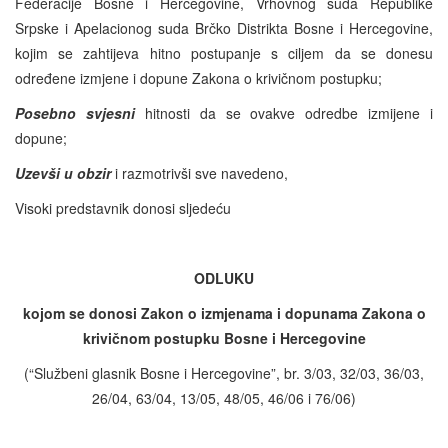
Federacije Bosne i Hercegovine, Vrhovnog suda Republike
Srpske i Apelacionog suda Brčko Distrikta Bosne i Hercegovine,
kojim se zahtijeva hitno postupanje s ciljem da se donesu
određene izmjene i dopune Zakona o krivičnom postupku;
Posebno svjesni
hitnosti da se ovakve odredbe izmijene i
dopune;
Uzevši u obzir
i razmotrivši sve navedeno,
Visoki predstavnik donosi sljedeću
ODLUKU
kojom se donosi Zakon o izmjenama i dopunama Zakona o
krivičnom postupku Bosne i Hercegovine
(“Službeni glasnik Bosne i Hercegovine”, br. 3/03, 32/03, 36/03,
26/04, 63/04, 13/05, 48/05, 46/06 i 76/06)