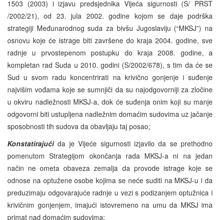
1503 (2003) i izjavu predsjednika Vijeća sigurnosti (S/ PRST
/2002/21), od 23. jula 2002. godine kojom se daje podrška
strategiji Međunarodnog suda za bivšu Jugoslaviju (“MKSJ”) na
osnovu koje će istrage biti završene do kraja 2004. godine, sve
radnje u prvostepenom postupku do kraja 2008. godine, a
kompletan rad Suda u 2010. godini (S/2002/678), s tim da će se
Sud u svom radu koncentrirati na krivično gonjenje i suđenje
najvišim vođama koje se sumnjiči da su najodgovorniji za zločine
u okviru nadležnosti MKSJ-a, dok će suđenja onim koji su manje
odgovorni biti ustupljena nadležnim domaćim sudovima uz jačanje
sposobnosti tih sudova da obavljaju taj posao;
Konstatirajući
da je Vijeće sigurnosti izjavilo da se prethodno
pomenutom Strategijom okončanja rada MKSJ-a ni na jedan
način ne ometa obaveza zemalja da provode istrage koje se
odnose na optužene osobe kojima se neće suditi na MKSJ-u i da
preduzimaju odgovarajuće radnje u vezi s podizanjem optužnica i
krivičnim gonjenjem, imajući istovremeno na umu da MKSJ ima
primat nad domaćim sudovima;