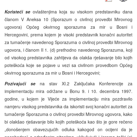
Koristeći se
ovlaštenjima koja su visokom predstavniku dana
članom V Aneksa 10 (Sporazum o civilnoj provedbi Mirovnog
ugovora) Općeg okvirnog sporazuma za mir u Bosni i
Hercegovini, prema kojem je visoki predstavnik konačni autoritet
za tumačenje navedenog Sporazuma o civilnoj provedbi Mirovnog
ugovora, i članom II 1. (d) prethodno navedenog Sporazuma, koji
od visokog predstavnika zahtijeva da olakša rješavanje bilo kojih
poteškoća koje se pojave u vezi sa civilnom provedbom Općeg
okvirnog sporazuma za mir u Bosni i Hercegovini;
Pozivajući se
na stav XI.2 Zaključaka Konferencije za
implementaciju mira održane u Bonu 9. i 10. decembra 1997.
godine, u kojem je Vijeće za implementaciju mira pozdravilo
namjeru visokog predstavnika da iskoristi svoj konačni autoritet za
tumačenje Sporazuma o civilnoj provedbi Mirovnog ugovora, kako
bi olakšao rješavanje bilo kojih poteškoća kao što je gore rečeno
„donošenjem obavezujućih odluka kakogod on ocijeni da je
neophodno” o određenim pitanjima, uključujući i (prema tački (c)