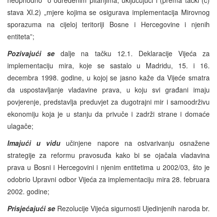
stava XI.2) „mjere kojima se osigurava implementacija Mirovnog
sporazuma na cijeloj teritoriji Bosne i Hercegovine i njenih
entiteta”;
Pozivajući se
dalje na tačku 12.1. Deklaracije Vijeća za
implementaciju mira, koje se sastalo u Madridu, 15. i 16.
decembra 1998. godine, u kojoj se jasno kaže da Vijeće smatra
da uspostavljanje vladavine prava, u koju svi građani imaju
povjerenje, predstavlja preduvjet za dugotrajni mir i samoodrživu
ekonomiju koja je u stanju da privuče i zadrži strane i domaće
ulagače;
Imajući u vidu
učinjene napore na ostvarivanju osnažene
strategije za reformu pravosuđa kako bi se ojačala vladavina
prava u Bosni i Hercegovini i njenim entitetima u 2002/03, što je
odobrio Upravni odbor Vijeća za implementaciju mira 28. februara
2002. godine;
Prisjećajući se
Rezolucije Vijeća sigurnosti Ujedinjenih naroda br.