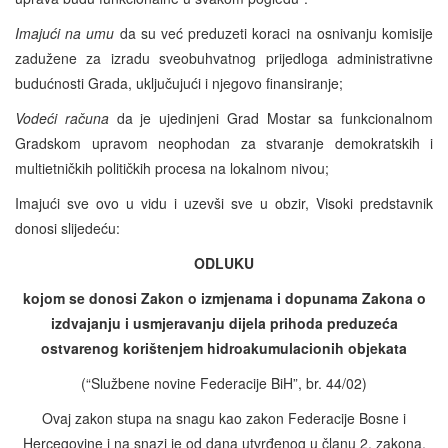
Imajući na umu
da su već preduzeti koraci na osnivanju komisije
zadužene za izradu sveobuhvatnog prijedloga administrativne
budućnosti Grada, uključujući i njegovo finansiranje;
Vodeći računa
da je ujedinjeni Grad Mostar sa funkcionalnom
Gradskom upravom neophodan za stvaranje demokratskih i
multietničkih političkih procesa na lokalnom nivou;
Imajući sve ovo u vidu i uzevši sve u obzir, Visoki predstavnik
donosi slijedeću:
ODLUKU
kojom se donosi Zakon o izmjenama i dopunama Zakona o
izdvajanju i usmjeravanju dijela prihoda preduzeća
ostvarenog korištenjem hidroakumulacionih objekata
(“Službene novine Federacije BiH”, br. 44/02)
Ovaj zakon stupa na snagu kao zakon Federacije Bosne i
Hercegovine i na snazi je od dana utvrđenog u članu 2. zakona,