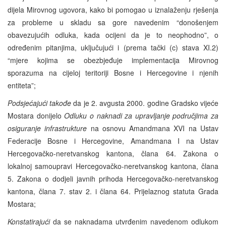
dijela Mirovnog ugovora, kako bi pomogao u iznalaženju rješenja
za probleme u skladu sa gore navedenim “donošenjem
obavezujućih odluka, kada ocijeni da je to neophodno”, o
određenim pitanjima, uključujući i (prema tački (c) stava XI.2)
“mjere kojima se obezbjeđuje implementacija Mirovnog
sporazuma na cijeloj teritoriji Bosne i Hercegovine i njenih
entiteta”;
Podsjećajući takođe
da je 2. avgusta 2000. godine Gradsko vijeće
Mostara donijelo
Odluku o naknadi za upravljanje područjima za
osiguranje infrastrukture
na osnovu Amandmana XVI na Ustav
Federacije Bosne i Hercegovine, Amandmana I na Ustav
Hercegovačko-neretvanskog kantona, člana 64. Zakona o
lokalnoj samoupravi Hercegovačko-neretvanskog kantona, člana
5. Zakona o dodjeli javnih prihoda Hercegovačko-neretvanskog
kantona, člana 7. stav 2. i člana 64. Prijelaznog statuta Grada
Mostara;
Konstatirajući
da se naknadama utvrđenim navedenom odlukom