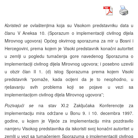
Koristeći se
ovlaštenjima koja su Visokom predstavniku data u
članu V Aneksa 10. (Sporazum o implementaciji civilnog dijela
Mirovnog ugovora) Općeg okvirnog sporazuma za mir u Bosni i
Hercegovini, prema kojem je Visoki predstavnik konačni autoritet
u zemlji u pogledu tumačenja gore navedenog Sporazuma o
implementaciji civilnog dijela Mirovnog ugovora; i posebno uzevši
u obzir član II 1. (d) istog Sporazuma prema kojem Visoki
predstavnik “pomaže, kada ocijeni da je to neophodno, u
rješavanju svih problema koji se pojave u vezi sa
implementacijom civilnog dijela Mirovnog ugovora”;
Pozivajući se
na stav XI.2 Zaključaka Konferencije za
implementaciju mira održane u Bonu 9. i 10. decembra 1997.
godine, u kojem je Vijeće za implementaciju mira pozdravilo
namjeru Visokog predstavnika da iskoristi svoj konačni autoritet u
zemlji u vezi sa tumačenjem Sporazuma o implementaciji civilnog