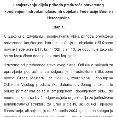
usmjeravanju dijela prihoda preduzeća ostvarenog
korištenjem hidroakumulacionih objekata Federacije Bosne i
Hercegovine
Član 1.
U Zakonu o izdvajanju i usmjeravanju dijela prihoda preduzeća
ostvarenog korištenjem hidroakumulacijskih objekata (“Službene
novine Federacije BiH”, br. 44/02), član 10. se dopunjuje tako što
se na kraju člana dodaje novi stav koji glasi:
“Izuzetno od prethodnog stava ovog člana, Odluka o naknadi za
upravljanje područjima za osiguranje infrastrukture (“Službene
novine Grada Mostara”, br. 1/2000), izmijenjena i dopunjena
Odlukom Visokog predstavnika datuma utvrđenog u tekstu te
odluke primjenjivat će se u izmijenjenom i dopunjenom obliku do
momenta kada se izvrši odgovarajuća organizacija za jedinstvenu
administrativnu strukturu za Grad u cjelini, uključujući i njegovo
finansiranje, ali najkasnije do 30. aprila 2004. godine na kategoriju
obveznika plaćanja definiranu u članu 2. stav 1. navedene Odluke