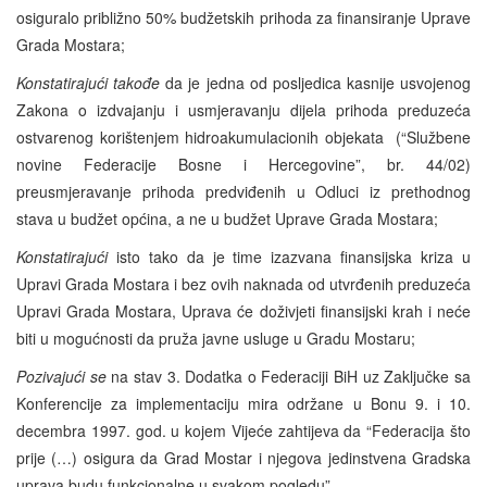
osiguralo približno 50% budžetskih prihoda za finansiranje Uprave
Grada Mostara;
Konstatirajući takođe
da je jedna od posljedica kasnije usvojenog
Zakona o izdvajanju i usmjeravanju dijela prihoda preduzeća
ostvarenog korištenjem hidroakumulacionih objekata (“Službene
novine Federacije Bosne i Hercegovine”, br. 44/02)
preusmjeravanje prihoda predviđenih u Odluci iz prethodnog
stava u budžet općina, a ne u budžet Uprave Grada Mostara;
Konstatirajući
isto tako da je time izazvana finansijska kriza u
Upravi Grada Mostara i bez ovih naknada od utvrđenih preduzeća
Upravi Grada Mostara, Uprava će doživjeti finansijski krah i neće
biti u mogućnosti da pruža javne usluge u Gradu Mostaru;
Pozivajući se
na stav 3. Dodatka o Federaciji BiH uz Zaključke sa
Konferencije za implementaciju mira održane u Bonu 9. i 10.
decembra 1997. god. u kojem Vijeće zahtijeva da “Federacija što
prije (…) osigura da Grad Mostar i njegova jedinstvena Gradska
uprava budu funkcionalne u svakom pogledu”.