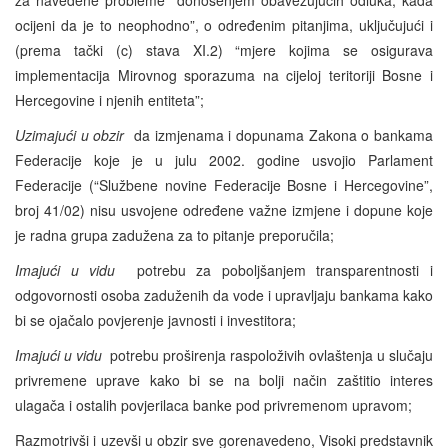
ocijeni da je to neophodno”, o određenim pitanjima, uključujući i
(prema tački (c) stava XI.2) “mjere kojima se osigurava
implementacija Mirovnog sporazuma na cijeloj teritoriji Bosne i
Hercegovine i njenih entiteta”;
Uzimajući u obzir
da izmjenama i dopunama Zakona o bankama
Federacije koje je u julu 2002. godine usvojio Parlament
Federacije (“Službene novine Federacije Bosne i Hercegovine”,
broj 41/02) nisu usvojene određene važne izmjene i dopune koje
je radna grupa zadužena za to pitanje preporučila;
Imajući u vidu
potrebu za poboljšanjem transparentnosti i
odgovornosti osoba zaduženih da vode i upravljaju bankama kako
bi se ojačalo povjerenje javnosti i investitora;
Imajući u vidu
potrebu proširenja raspoloživih ovlaštenja u slučaju
privremene uprave kako bi se na bolji način zaštitio interes
ulagača i ostalih povjerilaca banke pod privremenom upravom;
Razmotrivši i uzevši u obzir sve gorenavedeno, Visoki predstavnik