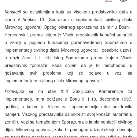
Koristeći se
ovlaštenjima koja su Visokom predstavniku data u
članu V Aneksa 10. (Sporazum o implementaciji civilnog dijela
Mirovnog ugovora) Općeg okvirnog sporazuma za mir u Bosni i
Hercegovini, prema kojem je Visoki predstavnik konačni autoritet
u zemlji u pogledu tumačenja gorenavedenog Sporazuma o
implementaciji civilnog dijela Mirovnog ugovora; i posebno uzevši
u obzir član II 1. (d) istog Sporazuma prema kojem Visoki
predstavnik “pomaže, kada ocijeni da je to neophodno, u
rješavanju svih problema koji se pojave u vezi sa
implementacijom civilnog dijela Mirovnog ugovora”;
Pozivajući se
na stav XI.2 Zaključaka Konferencije za
implementaciju mira održane u Bonu 9. i 10. decembra 1997.
godine, u kojem je Vijeće za implementaciju mira pozdravilo
namjeru Visokog predstavnika da iskoristi svoj konačni autoritet u
zemlji u vezi sa tumačenjem Sporazuma o implementaciji civilnog
dijela Mirovnog ugovora, kako bi pomogao u iznalaženju rješenja
za navedene probleme “donošenjem obavezujućih odluka, kada