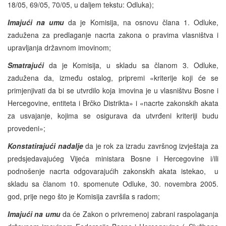
18/05, 69/05, 70/05, u daljem tekstu: Odluka);
Imajući na umu
da je Komisija, na osnovu člana 1. Odluke,
zadužena za predlaganje nacrta zakona o pravima vlasništva i
upravljanja državnom imovinom;
Smatrajući
da je Komisija, u skladu sa članom 3. Odluke,
zadužena da, između ostalog, pripremi «kriterije koji će se
primjenjivati da bi se utvrdilo koja imovina je u vlasništvu Bosne i
Hercegovine, entiteta i Brčko Distrikta» i «nacrte zakonskih akata
za usvajanje, kojima se osigurava da utvrđeni kriteriji budu
provedeni»;
Konstatirajući nadalje
da je rok za izradu završnog izvještaja za
predsjedavajućeg Vijeća ministara Bosne i Hercegovine i/ili
podnošenje nacrta odgovarajućih zakonskih akata istekao, u
skladu sa članom 10. spomenute Odluke, 30. novembra 2005.
god, prije nego što je Komisija završila s radom;
Imajući na umu
da će Zakon o privremenoj zabrani raspolaganja