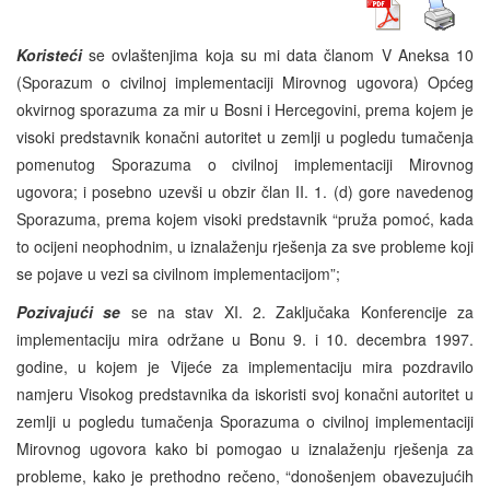
Koristeći
se ovlaštenjima koja su mi data članom V Aneksa 10
(Sporazum o civilnoj implementaciji Mirovnog ugovora) Općeg
okvirnog sporazuma za mir u Bosni i Hercegovini, prema kojem je
visoki predstavnik konačni autoritet u zemlji u pogledu tumačenja
pomenutog Sporazuma o civilnoj implementaciji Mirovnog
ugovora; i posebno uzevši u obzir član II. 1. (d) gore navedenog
Sporazuma, prema kojem visoki predstavnik “pruža pomoć, kada
to ocijeni neophodnim, u iznalaženju rješenja za sve probleme koji
se pojave u vezi sa civilnom implementacijom”;
Pozivajući se
se na stav XI. 2. Zaključaka Konferencije za
implementaciju mira održane u Bonu 9. i 10. decembra 1997.
godine, u kojem je Vijeće za implementaciju mira pozdravilo
namjeru Visokog predstavnika da iskoristi svoj konačni autoritet u
zemlji u pogledu tumačenja Sporazuma o civilnoj implementaciji
Mirovnog ugovora kako bi pomogao u iznalaženju rješenja za
probleme, kako je prethodno rečeno, “donošenjem obavezujućih