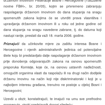
državnom imovinom Federacije Bosne i Hercegovine («Službene
novine FBiH», br. 20/05), kojim se privremeno zabranjuju
raspolaganja državnom imovinom do dana stupanja na snagu
spomenutih zakona kojima će se utvrditi prava vlasništva i
upravljanja državnom imovinom ili u roku od jedne godine od
dana stupanja na snagu navedene zabrane, tj. do datuma koji
nastupi ranije, prestati da važi 18. marta 2006. godine.
Priznajući
da učinkovite mjere za zaštitu interesa Bosne i
Hercegovine i njenih administrativnih jedinica od potencijalne
štete koju bi predstavljalo dalje raspolaganje državnom imovinom
prije donošenja odgovarajućih zakona na osnovu spomenutih
preporuka Komisije, koje će, na osnovu ustavnih nadležnosti,
omogućiti organima vlasti da raspolažu ili na drugi način dodijele
državnu imovinu na način koji nije diskriminatorski i koji je u
najboljem interesu građana, trenutno ne postoje u cijeloj Bosni i
Hercegovini;
Uzevši u obzir, konstatirajući, te imajući na umu sve prethodno
spomenuto, visoki predstavnik donosi sljedeću: