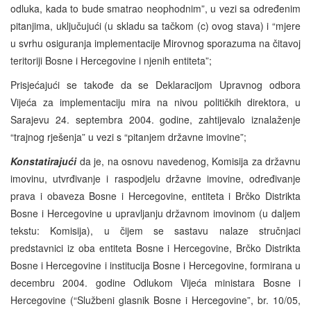
odluka, kada to bude smatrao neophodnim”, u vezi sa određenim
pitanjima, uključujući (u skladu sa tačkom (c) ovog stava) i “mjere
u svrhu osiguranja implementacije Mirovnog sporazuma na čitavoj
teritoriji Bosne i Hercegovine i njenih entiteta”;
Prisjećajući se takođe da se Deklaracijom Upravnog odbora
Vijeća za implementaciju mira na nivou političkih direktora, u
Sarajevu 24. septembra 2004. godine, zahtijevalo iznalaženje
“trajnog rješenja” u vezi s “pitanjem državne imovine”;
Konstatirajući
da je, na osnovu navedenog, Komisija za državnu
imovinu, utvrđivanje i raspodjelu državne imovine, određivanje
prava i obaveza Bosne i Hercegovine, entiteta i Brčko Distrikta
Bosne i Hercegovine u upravljanju državnom imovinom (u daljem
tekstu: Komisija), u čijem se sastavu nalaze stručnjaci
predstavnici iz oba entiteta Bosne i Hercegovine, Brčko Distrikta
Bosne i Hercegovine i institucija Bosne i Hercegovine, formirana u
decembru 2004. godine Odlukom Vijeća ministara Bosne i
Hercegovine (“Službeni glasnik Bosne i Hercegovine”, br. 10/05,