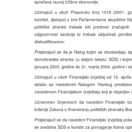
sprečava razvoj tržišne ekonomije;
Uzimajući u obzir
Preporuku broj 1516 (2001. godin
komitet, djelujući u ime Parlamentarne skupštine Vi
političke stranke trebale biti predmet značajni
odgovornost sankcije bi trebale uključivati poniš
diskvalifikovano;
Prisjećajući se
da je Nalog kojim se obustavljaju isp
demokratske stranke (u daljem tekstu: SDS) i koji
januara 2003. godine do 31. marta 2004. godine i da
Uzimajući u obzir
Finansijski izvještaj od 19. apri
skladu sa navedenim Nalogom Visokog predstavnik
navedenom Finansijskom izvještaju koji je objavljen 
Uznemiren
činjenicom da navedeni Finansijski iz
kršenjâ Zakona o finansiranju političkih stranaka Bo
Prisjećajući se
da navedeni Finansijski izvještaj pok
se sredstva SDS-a koriste za pomaganje licima op