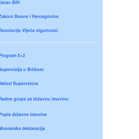
Ustav BiH
Zakoni Bosne i Hercegovine
Rezolucije Vijeća sigurnosti
Program 5+2
Supervizija u Brčkom
Nalozi Supervizora
Radne grupe za državnu imovinu
Popis državne imovine
Mostarska deklaracija