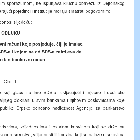
kim sporazumom, ne ispunjava ključnu obavezu iz Dejtonskog
ući pojedinci i institucije moraju smatrati odgovornim;
donosi slijedeću:
ODLUKU
ni računi koje posjeduje, čiji je imalac,
DS-a i kojom se od SDS-a zahtijeva da
jedan bankovni račun
Član 1.
no koji glase na ime SDS-a, uključujući i mjesne i općinske
aljnjeg blokirani u svim bankama i njihovim poslovnicama koje
publike Srpske odnosno nadležnost Agencije za bankarstvo
dstvima, vrijednostima i ostalom imovinom koji se drže na
ana sredstva, vrijednosti ili imovina koji se nalaze u sefovima