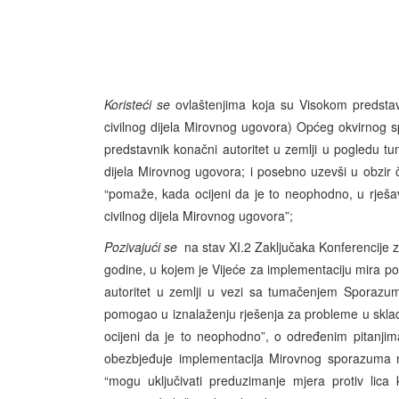
Koristeći se
ovlaštenjima koja su Visokom predsta
civilnog dijela Mirovnog ugovora) Općeg okvirnog 
predstavnik konačni autoritet u zemlji u pogledu 
dijela Mirovnog ugovora; i posebno uzevši u obzir 
“pomaže, kada ocijeni da je to neophodno, u rješa
civilnog dijela Mirovnog ugovora”;
Pozivajući se
na stav XI.2 Zaključaka Konferencije 
godine, u kojem je Vijeće za implementaciju mira po
autoritet u zemlji u vezi sa tumačenjem Sporazum
pomogao u iznalaženju rješenja za probleme u skl
ocijeni da je to neophodno”, o određenim pitanjima
obezbjeđuje implementacija Mirovnog sporazuma na c
“mogu uključivati preduzimanje mjera protiv lica 