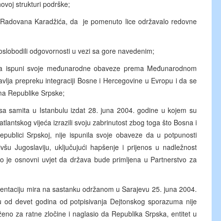
hovoj strukturi podrške;
o Radovana Karadžića, da je pomenuto lice održavalo redovne
 oslobodili odgovornosti u vezi sa gore navedenim;
da ispuni svoje međunarodne obaveze prema Međunarodnom
avlja prepreku integraciji Bosne i Hercegovine u Evropu i da se
ima Republike Srpske;
ke sa samita u Istanbulu izdat 28. juna 2004. godine u kojem su
lantskog vijeća izrazili svoju zabrinutost zbog toga što Bosna i
publici Srpskoj, nije ispunila svoje obaveze da u potpunosti
u Jugoslaviju, uključujući hapšenje i prijenos u nadležnost
o je osnovni uvjet da država bude primljena u Partnerstvo za
entaciju mira na sastanku održanom u Sarajevu 25. juna 2004.
 od devet godina od potpisivanja Dejtonskog sporazuma nije
ženo za ratne zločine i naglasio da Republika Srpska, entitet u