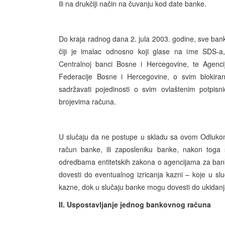
ili na drukčiji način na čuvanju kod date banke.
Do kraja radnog dana 2. jula 2003. godine, sve banke
čiji je imalac odnosno koji glase na ime SDS-a, 
Centralnoj banci Bosne i Hercegovine, te Agenci
Federacije Bosne i Hercegovine, o svim blokiran
sadržavati pojedinosti o svim ovlaštenim potpisn
brojevima računa.
U slučaju da ne postupe u skladu sa ovom Odlukom,
račun banke, ili zaposleniku banke, nakon toga
odredbama entitetskih zakona o agencijama za ban
dovesti do eventualnog izricanja kazni – koje u s
kazne, dok u slučaju banke mogu dovesti do ukidanj
II. Uspostavljanje jednog bankovnog računa