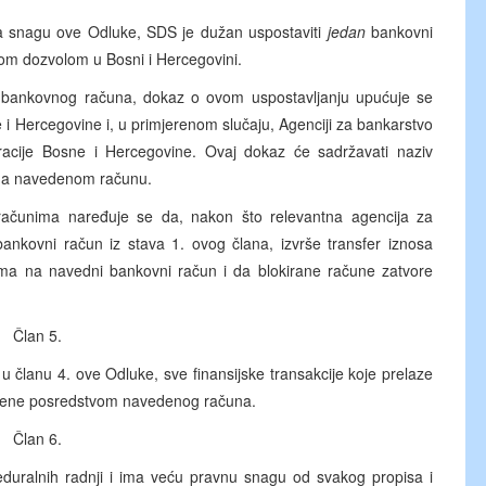
a snagu ove Odluke, SDS je dužan uspostaviti
jedan
bankovni
om dozvolom u Bosni i Hercegovini.
bankovnog računa, dokaz o ovom uspostavljanju upućuje se
i Hercegovine i, u primjerenom slučaju, Agenciji za bankarstvo
racije Bosne i Hercegovine. Ovaj dokaz će sadržavati naziv
e na navedenom računu.
računima naređuje se da, nakon što relevantna agencija za
bankovni račun iz stava 1. ovog člana, izvrše transfer iznosa
ima na navedni bankovni račun i da blokirane račune zatvore
Član 5.
članu 4. ove Odluke, sve finansijske transakcije koje prelaze
vršene posredstvom navedenog računa.
Član 6.
eduralnih radnji i ima veću pravnu snagu od svakog propisa i