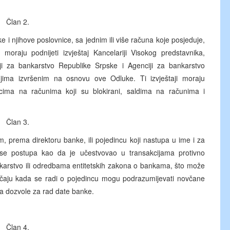
Član 2.
 i njihove poslovnice, sa jednim ili više računa koje posjeduje,
moraju podnijeti izvještaj Kancelariji Visokog predstavnika,
ji za bankarstvo Republike Srpske i Agenciji za bankarstvo
jima izvršenim na osnovu ove Odluke. Ti izvještaji moraju
icima na računima koji su blokirani, saldima na računima i
Član 3.
 prema direktoru banke, ili pojedincu koji nastupa u ime i za
 se postupa kao da je učestvovao u transakcijama protivno
karstvo ili odredbama entitetskih zakona o bankama, što može
lučaju kada se radi o pojedincu mogu podrazumijevati novčane
a dozvole za rad date banke.
Član 4.