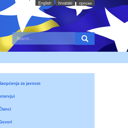
English
hrvatski
cрпски
Saopćenja za javnost
Intervjui
Članci
Govori