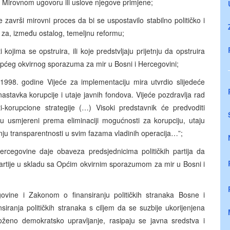
Mirovnom ugovoru ili uslove njegove primjene;
e završi mirovni proces da bi se uspostavilo stabilno političko i
 za, između ostalog, temeljnu reformu;
 kojima se opstruira, ili koje predstvljaju prijetnju da opstruira
Općeg okvirnog sporazuma za mir u Bosni i Hercegovini;
98. godine Vijeće za implementaciju mira utvrdio slijedeće
astavka korupcije i utaje javnih fondova. Vijeće pozdravlja rad
-korupcione strategije (…) Visoki predstavnik će predvoditi
u usmjereni prema eliminaciji mogućnosti za korupciju, utaju
ju transparentnosti u svim fazama vladinih operacija…”;
egovine daje obaveza predsjednicima političkih partija da
 partije u skladu sa Općim okvirnim sporazumom za mir u Bosni i
vine i Zakonom o finansiranju političkih stranaka Bosne i
iranja političkih stranaka s ciljem da se suzbije ukorijenjena
oženo demokratsko upravljanje, rasipaju se javna sredstva i