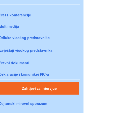
Press konferencije
Multimedija
Odluke visokog predstavnika
Izvještaji visokog predstavnika
Pravni dokumenti
Deklaracije i komunikei PIC-a
Zahtjevi za intervjue
Dejtonski mirovni sporazum