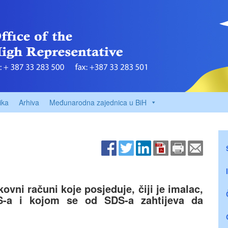
ika
Arhiva
Međunarodna zajednica u BiH
ovni računi koje posjeduje, čiji je imalac,
-a i kojom se od SDS-a zahtijeva da