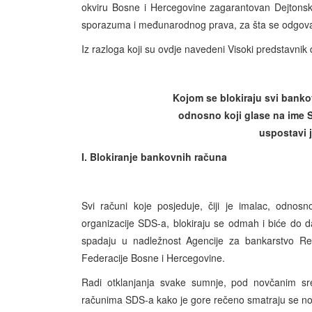
okviru Bosne i Hercegovine zagarantovan Dejtons
sporazuma i međunarodnog prava, za šta se odgovaraj
Iz razloga koji su ovdje navedeni Visoki predstavnik 
Kojom se blokiraju svi bankov
odnosno koji glase na ime S
uspostavi 
I. Blokiranje bankovnih računa
Svi računi koje posjeduje, čiji je imalac, odnos
organizacije SDS-a, blokiraju se odmah i biće do d
spadaju u nadležnost Agencije za bankarstvo Re
Federacije Bosne i Hercegovine.
Radi otklanjanja svake sumnje, pod novčanim sre
računima SDS-a kako je gore rečeno smatraju se novč