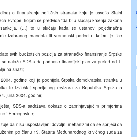
a) o finansiranju političkih stranaka koju je usvojio Stalni
jeća Evrope, kojom se predviđa “da bi u slučaju kršenja zakona
h sankcija, (…) te u slučaju kada se ustanovi pojedinačna
tenje izabranog mandata ili vremenski period u kojem je lice
late svih budžetskih pozicija za stranačko finansiranje Srpske
m se nalaže SDS-u da podnese finansijski plan za period od 1.
lje na snazi;
la 2004. godine koji je podnijela Srpska demokratska stranka u
a te Izvještaj specijalnog revizora za Republiku Srpsku o
24. juna 2004. godine;
vještaj SDS-a sadržava dokaze o zabrinjavajućim primjerima
sne i Hercegovine;
azuje da nisu uspostavljeni dovoljni mehanizmi da se spriječi da
tuženim po članu 19. Statuta Međunarodnog krivičnog suda za