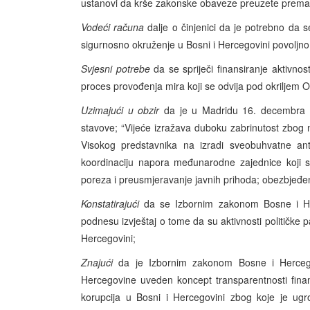
ustanovi da krše zakonske obaveze preuzete prema 
Vodeći računa
dalje o činjenici da je potrebno da s
sigurnosno okruženje u Bosni i Hercegovini povoljno
Svjesni potrebe
da se spriječi finansiranje aktivnosti
proces provođenja mira koji se odvija pod okriljem 
Uzimajući u obzir
da je u Madridu 16. decembra 19
stavove; “Vijeće izražava duboku zabrinutost zbog n
Visokog predstavnika na izradi sveobuhvatne anti
koordinaciju napora međunarodne zajednice koji s
poreza i preusmjeravanje javnih prihoda; obezbjeđen
Konstatirajući
da se Izbornim zakonom Bosne i Herc
podnesu izvještaj o tome da su aktivnosti političke
Hercegovini;
Znajući
da je Izbornim zakonom Bosne i Hercego
Hercegovine uveden koncept transparentnosti finans
korupcija u Bosni i Hercegovini zbog koje je ugr