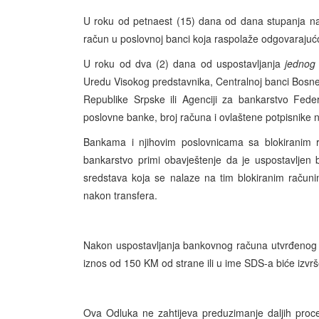
U roku od petnaest (15) dana od dana stupanja n
račun u poslovnoj banci koja raspolaže odgovarajuć
U roku od dva (2) dana od uspostavljanja
jednog
Uredu Visokog predstavnika, Centralnoj banci Bosne 
Republike Srpske ili Agenciji za bankarstvo Fede
poslovne banke, broj računa i ovlaštene potpisnik
Bankama i njihovim poslovnicama sa blokiranim 
bankarstvo primi obavještenje da je uspostavljen 
sredstava koja se nalaze na tim blokiranim račun
nakon transfera.
Nakon uspostavljanja bankovnog računa utvrđenog u 
iznos od 150 KM od strane ili u ime SDS-a biće iz
Ova Odluka ne zahtijeva preduzimanje daljih proc