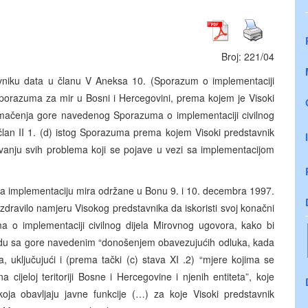
Broj: 221/04
vniku data u članu V Aneksa 10. (Sporazum o implementaciji
sporazuma za mir u Bosni i Hercegovini, prema kojem je Visoki
tumačenja gore navedenog Sporazuma o implementaciji civilnog
član II 1. (d) istog Sporazuma prema kojem Visoki predstavnik
vanju svih problema koji se pojave u vezi sa implementacijom
za implementaciju mira održane u Bonu 9. i 10. decembra 1997.
zdravilo namjeru Visokog predstavnika da iskoristi svoj konačni
a o implementaciji civilnog dijela Mirovnog ugovora, kako bi
adu sa gore navedenim “donošenjem obavezujućih odluka, kada
, uključujući i (prema tački (c) stava XI .2) “mjere kojima se
ijeloj teritoriji Bosne i Hercegovine i njenih entiteta”, koje
koja obavljaju javne funkcije (…) za koje Visoki predstavnik