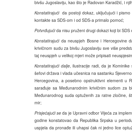
bivšu Jugoslaviju, kao što je Radovan Karadžić, i nji
Konstatirajući
da postoji dokaz, uključujući i pism
kontakte sa SDS-om i od SDS-a primalo pomoć;
Potvrđujući
da nisu pruženi drugi dokazi koji bi SDS
Konstatirajući
da neuspjeh Bosne i Hercegovine 
krivičnom sudu za bivšu Jugoslaviju sve više predst
taj neuspjeh u velikoj mjeri može pripisati neuspjes
Konstatirajući dalje
, ilustracije radi, da je Komini
šefovi država i vlada učesnica na sastanku Sjevernoat
Hercegovina, a posebno opstruktivni elementi u Re
sarađuje sa Međunarodnim krivičnim sudom za bivš
Međunarodnog suda optuženih za ratne zločine, št
mir;
Prisjećajući se
da je Upravni odbor Vijeća za implem
godine konstatovao da Republika Srpska u periodu
uspjela da pronađe ili uhapsi čak ni jedno lice optu