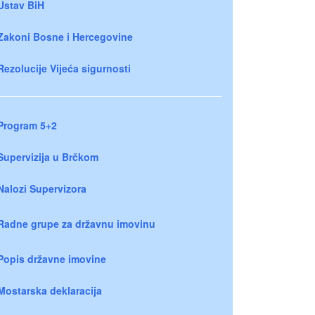
Ustav BiH
Zakoni Bosne i Hercegovine
Rezolucije Vijeća sigurnosti
Program 5+2
Supervizija u Brčkom
Nalozi Supervizora
Radne grupe za državnu imovinu
Popis državne imovine
Mostarska deklaracija