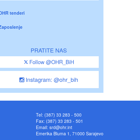
OHR tenderi
Zaposlenje
PRATITE NAS
Follow @OHR_BiH
Instagram: @ohr_bih
Tel: (387) 33 283 - 500
Fax: (387) 33 283 - 501
Email:
srd@ohr.int
Emerika Bluma 1, 71000 Sarajevo