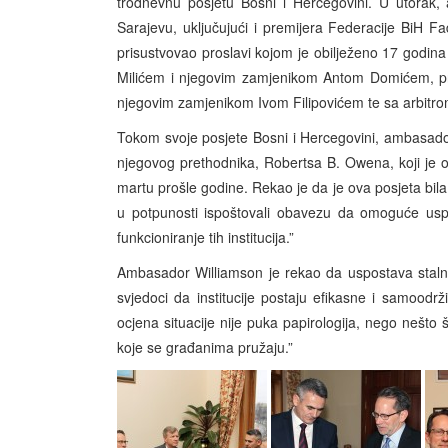
trodnevnu posjetu Bosni i Hercegovini. U utorak,
Sarajevu, uključujući i premijera Federacije BiH F
prisustvovao proslavi kojom je obilježeno 17 godin
Milićem i njegovim zamjenikom Antom Domićem, pr
njegovim zamjenikom Ivom Filipovićem te sa arbit
Tokom svoje posjete Bosni i Hercegovini, ambasador
njegovog prethodnika, Robertsa B. Owena, koji je o
martu prošle godine. Rekao je da je ova posjeta bila pr
u potpunosti ispoštovali obavezu da omoguće uspo
funkcioniranje tih institucija.”
Ambasador Williamson je rekao da uspostava stalnih i
svjedoci da institucije postaju efikasne i samood
ocjena situacije nije puka papirologija, nego nešt
koje se građanima pružaju.”