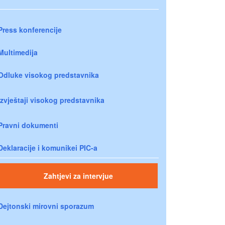
Press konferencije
Multimedija
Odluke visokog predstavnika
Izvještaji visokog predstavnika
Pravni dokumenti
Deklaracije i komunikei PIC-a
Zahtjevi za intervjue
Dejtonski mirovni sporazum