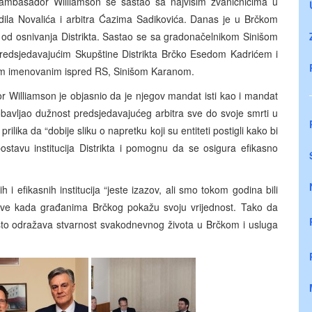
 ambasador Williamson se sastao sa najvišim zvaničnicima u
adila Novalića i arbitra Ćazima Sadikovića. Danas je u Brčkom
a od osnivanja Distrikta. Sastao se sa gradonačelnikom Sinišom
edsjedavajućim Skupštine Distrikta Brčko Esedom Kadrićem i
rom imenovanim ispred RS, Sinišom Karanom.
 Williamson je objasnio da je njegov mandat isti kao i mandat
bavljao dužnost predsjedavajućeg arbitra sve do svoje smrti u
ilika da “dobije sliku o napretku koji su entiteti postigli kako bi
stavu institucija Distrikta i pomognu da se osigura efikasno
 efikasnih institucija “jeste izazov, ali smo tokom godina bili
ržive kada građanima Brčkog pokažu svoju vrijednost. Tako da
o što odražava stvarnost svakodnevnog života u Brčkom i usluga