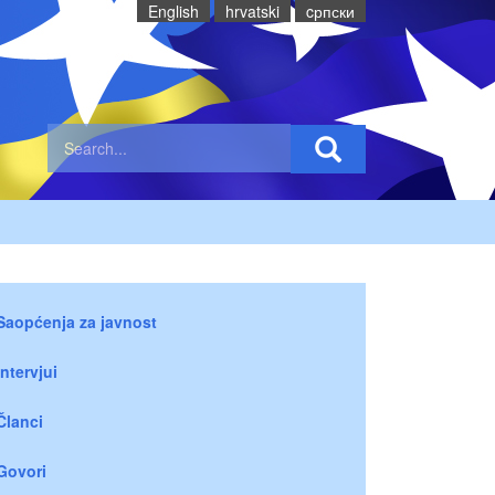
English
hrvatski
cрпски
Saopćenja za javnost
Intervjui
Članci
Govori