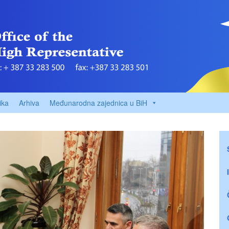
ika
Arhiva
Međunarodna zajednica u BiH