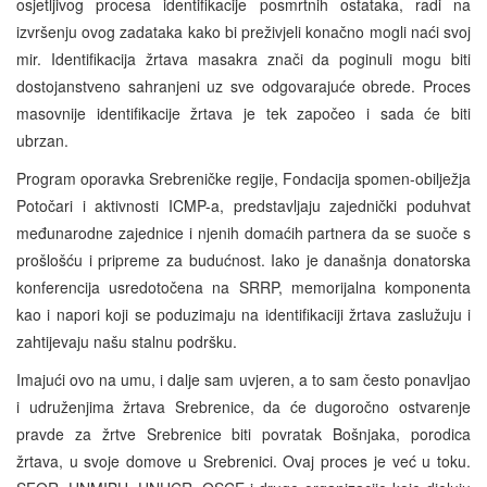
osjetljivog procesa identifikacije posmrtnih ostataka, radi na
izvršenju ovog zadataka kako bi preživjeli konačno mogli naći svoj
mir. Identifikacija žrtava masakra znači da poginuli mogu biti
dostojanstveno sahranjeni uz sve odgovarajuće obrede. Proces
masovnije identifikacije žrtava je tek započeo i sada će biti
ubrzan.
Program oporavka Srebreničke regije, Fondacija spomen-obilježja
Potočari i aktivnosti ICMP-a, predstavljaju zajednički poduhvat
međunarodne zajednice i njenih domaćih partnera da se suoče s
prošlošću i pripreme za budućnost. Iako je današnja donatorska
konferencija usredotočena na SRRP, memorijalna komponenta
kao i napori koji se poduzimaju na identifikaciji žrtava zaslužuju i
zahtijevaju našu stalnu podršku.
Imajući ovo na umu, i dalje sam uvjeren, a to sam često ponavljao
i udruženjima žrtava Srebrenice, da će dugoročno ostvarenje
pravde za žrtve Srebrenice biti povratak Bošnjaka, porodica
žrtava, u svoje domove u Srebrenici. Ovaj proces je već u toku.