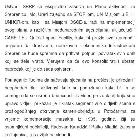
Ustvari, SRRP se eksplicitno zasniva na Planu aktivnosti za
Srebrenicu. Moj Ured zajedno sa SFOR-om, UN Misijom u BiH i
UNHCR-om, kao i sa Misijom OSCE-a, radi na implementaciji
ovog plana s različitim međunarodnim agencijama, uključujući i
CARE i EU Quick Impact Facility, kako bi pružio svoju pomoć i
osigurao da društvena, obrazovna i ekonomska infrastruktura
Srebrenice bude spremna da prihvati potpuni povratak svih onih
koji se žele vratiti. Vjerujem da će ovo konsolidirati i ubrzati
napredak koji je do sada ostvaren.
Pomaganje ljudima da sačuvaju sjećanja na prošlost je prirodan i
neophodan dio aktivnosti koje se poduzimaju kako bi im se
pomoglo da se okrenu budućnosti. U video-prezentaciji koju smo
upravo vidjeli, prikazan je i kratak segment vrlo dirljivih scena s
prošlogodišnjeg otkrivanja kamen-obilježja u Potočarima za
vrijeme komemoracije masakra iz 1995. godine, čiji su
osumnjičeni počinitelji, Radovan Karadžić i Ratko Mladić, žalosna
je činjenica, još uvijek na slobodi.