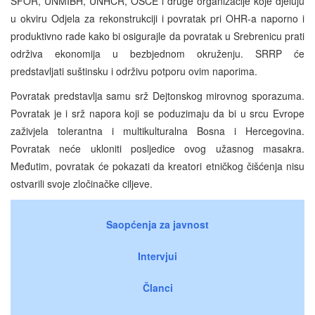
SFOR, UNMIBH, UNHCR, OSCE i druge organizacije koje djeluju
u okviru Odjela za rekonstrukciji i povratak pri OHR-a naporno i
produktivno rade kako bi osigurajle da povratak u Srebrenicu prati
održiva ekonomija u bezbjednom okruženju. SRRP će
predstavljati suštinsku i održivu potporu ovim naporima.
Povratak predstavlja samu srž Dejtonskog mirovnog sporazuma.
Povratak je i srž napora koji se poduzimaju da bi u srcu Evrope
zaživjela tolerantna i multikulturalna Bosna i Hercegovina.
Povratak neće ukloniti posljedice ovog užasnog masakra.
Međutim, povratak će pokazati da kreatori etničkog čišćenja nisu
ostvarili svoje zločinačke ciljeve.
Saopćenja za javnost
Intervjui
Članci