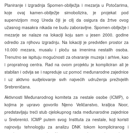
Planiranje i izgradnja Spomen-obilježja i mezarja u Potočarima,
koje ovaj kamen-obilježje simobolizira, je projekat pod
supervizijom mog Ureda čiji je cilj da osigura da žrtve ovog
užasnog masakra nikada ne budu zaboravljne. Spomen-obilježje i
mezarje se nalaze na lokaciji koju sam u jesen 2000. godine
odredio za njihovu izgradnju. Na lokaciji je predviđen prostor za
10.000 mezara, musalu i ploču sa imenima nestalih osoba.
Trenutno se ispituju mogućnosti za otvaranje muzeja i arhive, kao
i propratnog centra. Rad na ovom projektu je kompliciran ali je
stabilan i odvija se i napreduje uz pomoć međunarodne zajednice
i uz aktivno sudjelovanje svih najvećih udruženja preživjelih
Srebreničana.
Aktivnosti Međunarodnog komiteta za nestale osobe (ICMP), o
kojima je upravo govorilo Njeno Veličanstvo, kraljica Noor,
predstavljaju treći stub cjelokupnog rada međunarodne zajednice
u Srebrenici. ICMP putem svog Instituta za nestale, koji koristi
najnoviju tehnologiju za analizu DNK tokom kompliciranog i