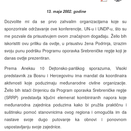
13. maja 2002. godine
Dozvolite mi da se prvo zahvalim organizacijama koje su
sponzorirale održavanje ove konferencije, UN-u i UNDP-u, što su
me pozvale da prisustvujem ovom značajnom događaju. Želio bih
iskoristiti ovu priliku da ovdje, u prisustvu žena Podrinja, izrazim
svoju punu podršku Programu oporavka Srebreničke regije koji je
danas ovdje prezentiran.
Prema Aneksu 10 Dejtonsko-pariškog sporazuma, Visoki
predstavnik za Bosnu i Hercegovinu ima mandat da koordinaira
aktivnosti koje poduzimaju međunarodne civilne organizacije.
Želio bih istaći činjenicu da Program oporavka Srebreničke regije
(SRRP) predstavlja ključni elemenat kombiniranih napora koje
međunarodna zajednica poduzima kako bi pružila praktičnu i
suštinsku pomoć stanovnicima ovog regiona i omogućila im da
nastave svoje dugo putovanje ka obnovi i ponovnom
uspostavljanju svoje zajednice.