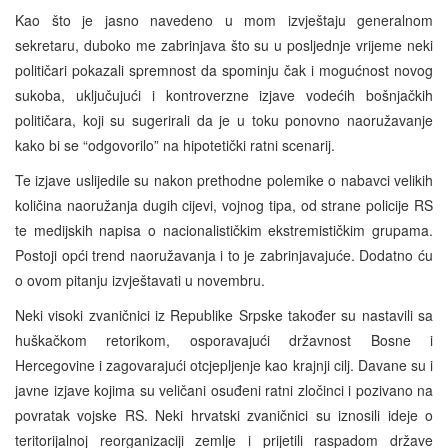
Kao što je jasno navedeno u mom izvještaju generalnom
sekretaru, duboko me zabrinjava što su u posljednje vrijeme neki
političari pokazali spremnost da spominju čak i mogućnost novog
sukoba, uključujući i kontroverzne izjave vodećih bošnjačkih
političara, koji su sugerirali da je u toku ponovno naoružavanje
kako bi se “odgovorilo” na hipotetički ratni scenarij.
Te izjave uslijedile su nakon prethodne polemike o nabavci velikih
količina naoružanja dugih cijevi, vojnog tipa, od strane policije RS
te medijskih napisa o nacionalističkim ekstremističkim grupama.
Postoji opći trend naoružavanja i to je zabrinjavajuće. Dodatno ću
o ovom pitanju izvještavati u novembru.
Neki visoki zvaničnici iz Republike Srpske također su nastavili sa
huškačkom retorikom, osporavajući državnost Bosne i
Hercegovine i zagovarajući otcjepljenje kao krajnji cilj. Davane su i
javne izjave kojima su veličani osuđeni ratni zločinci i pozivano na
povratak vojske RS. Neki hrvatski zvaničnici su iznosili ideje o
teritorijalnoj reorganizaciji zemlje i prijetili raspadom države