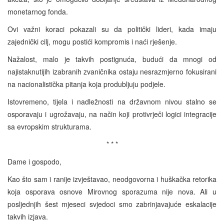
monetarnog fonda.
Ovi važni koraci pokazali su da politički lideri, kada imaju
zajednički cilj, mogu postići kompromis i naći rješenje.
Nažalost, malo je takvih postignuća, budući da mnogi od
najistaknutijih izabranih zvaničnika ostaju nesrazmjerno fokusirani
na nacionalistička pitanja koja produbljuju podjele.
Istovremeno, tijela i nadležnosti na državnom nivou stalno se
osporavaju i ugrožavaju, na način koji protivrječi logici integracije
sa evropskim strukturama.
* * *
Dame i gospodo,
Kao što sam i ranije izvještavao, neodgovorna i huškačka retorika
koja osporava osnove Mirovnog sporazuma nije nova. Ali u
posljednjih šest mjeseci svjedoci smo zabrinjavajuće eskalacije
takvih izjava.