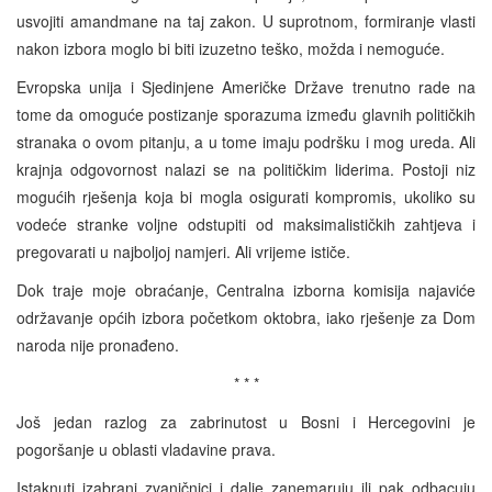
usvojiti amandmane na taj zakon. U suprotnom, formiranje vlasti
nakon izbora moglo bi biti izuzetno teško, možda i nemoguće.
Evropska unija i Sjedinjene Američke Države trenutno rade na
tome da omoguće postizanje sporazuma između glavnih političkih
stranaka o ovom pitanju, a u tome imaju podršku i mog ureda. Ali
krajnja odgovornost nalazi se na političkim liderima. Postoji niz
mogućih rješenja koja bi mogla osigurati kompromis, ukoliko su
vodeće stranke voljne odstupiti od maksimalističkih zahtjeva i
pregovarati u najboljoj namjeri. Ali vrijeme ističe.
Dok traje moje obraćanje, Centralna izborna komisija najaviće
održavanje općih izbora početkom oktobra, iako rješenje za Dom
naroda nije pronađeno.
* * *
Još jedan razlog za zabrinutost u Bosni i Hercegovini je
pogoršanje u oblasti vladavine prava.
Istaknuti izabrani zvaničnici i dalje zanemaruju ili pak odbacuju