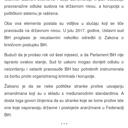
pravosnažne odluke sudova na državnom nivou, a korupcija u
političkom sistemu je raširena.
Oba ova elementa postala su vidljiva u slučaju koji se tiče
pravosuđa na državnom nivou. U julu 2017. godine, Ustavni sud
BiH proglasio je neustavnim nekoliko odredbi iz Zakona o
krivičnom postupku BiH.
Budući da je prošao rok od šest mjeseci, a da Parlament BiH nije
ispravio ovakvo stanje, Sud bi uskoro mogao donijeti odluku o
neizvršenju i ostaviti pravosuđe BiH bez potrebnih instrumenata
za borbu protiv organiziranog kriminala i korupcije.
Žalosno je da se neke političke stranke protive usvajanju
amandmana koji su u skladu s međunarodnim standardima. A
dosta toga govori činjenica da su stranke koje se tome protive iste
one koje osporavaju državne i postojeće aranžmane u Federaciji
BiH.
* * *