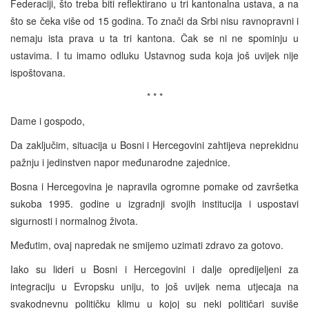
Federaciji, što treba biti reflektirano u tri kantonalna ustava, a na
što se čeka više od 15 godina. To znači da Srbi nisu ravnopravni i
nemaju ista prava u ta tri kantona. Čak se ni ne spominju u
ustavima. I tu imamo odluku Ustavnog suda koja još uvijek nije
ispoštovana.
* * *
Dame i gospodo,
Da zaključim, situacija u Bosni i Hercegovini zahtijeva neprekidnu
pažnju i jedinstven napor međunarodne zajednice.
Bosna i Hercegovina je napravila ogromne pomake od završetka
sukoba 1995. godine u izgradnji svojih institucija i uspostavi
sigurnosti i normalnog života.
Međutim, ovaj napredak ne smijemo uzimati zdravo za gotovo.
Iako su lideri u Bosni i Hercegovini i dalje opredijeljeni za
integraciju u Evropsku uniju, to još uvijek nema utjecaja na
svakodnevnu političku klimu u kojoj su neki političari suviše