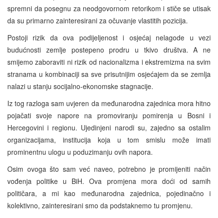
spremni da posegnu za neodgovornom retorikom i stiče se utisak
da su primarno zainteresirani za očuvanje vlastitih pozicija.
Postoji rizik da ova podijeljenost i osjećaj nelagode u vezi
budućnosti zemlje postepeno prodru u tkivo društva. A ne
smijemo zaboraviti ni rizik od nacionalizma i ekstremizma na svim
stranama u kombinaciji sa sve prisutnijim osjećajem da se zemlja
nalazi u stanju socijalno-ekonomske stagnacije.
Iz tog razloga sam uvjeren da međunarodna zajednica mora hitno
pojačati svoje napore na promoviranju pomirenja u Bosni i
Hercegovini i regionu. Ujedinjeni narodi su, zajedno sa ostalim
organizacijama, institucija koja u tom smislu može imati
prominentnu ulogu u poduzimanju ovih napora.
Osim ovoga što sam već naveo, potrebno je promijeniti način
vođenja politike u BiH. Ova promjena mora doći od samih
političara, a mi kao međunarodna zajednica, pojedinačno i
kolektivno, zainteresirani smo da podstaknemo tu promjenu.