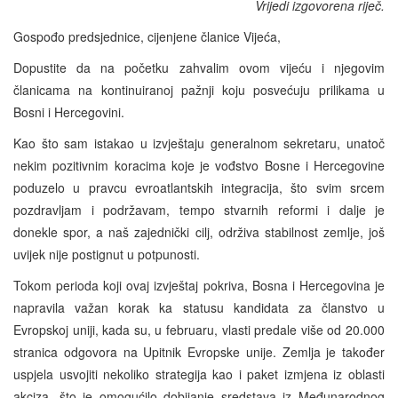
Vrijedi izgovorena riječ.
Gospođo predsjednice, cijenjene članice Vijeća,
Dopustite da na početku zahvalim ovom vijeću i njegovim
članicama na kontinuiranoj pažnji koju posvećuju prilikama u
Bosni i Hercegovini.
Kao što sam istakao u izvještaju generalnom sekretaru, unatoč
nekim pozitivnim koracima koje je vođstvo Bosne i Hercegovine
poduzelo u pravcu evroatlantskih integracija, što svim srcem
pozdravljam i podržavam, tempo stvarnih reformi i dalje je
donekle spor, a naš zajednički cilj, održiva stabilnost zemlje, još
uvijek nije postignut u potpunosti.
Tokom perioda koji ovaj izvještaj pokriva, Bosna i Hercegovina je
napravila važan korak ka statusu kandidata za članstvo u
Evropskoj uniji, kada su, u februaru, vlasti predale više od 20.000
stranica odgovora na Upitnik Evropske unije. Zemlja je također
uspjela usvojiti nekoliko strategija kao i paket izmjena iz oblasti
akciza, što je omogućilo dobijanje sredstava iz Međunarodnog