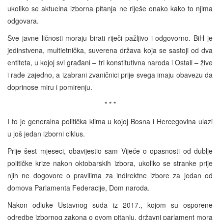
ukoliko se aktuelna izborna pitanja ne riješe onako kako to njima
odgovara.
Sve javne ličnosti moraju birati riječi pažljivo i odgovorno. BiH je
jedinstvena, multietnička, suverena država koja se sastoji od dva
entiteta, u kojoj svi građani – tri konstitutivna naroda i Ostali – žive
i rade zajedno, a izabrani zvaničnici prije svega imaju obavezu da
doprinose miru i pomirenju.
* * *
I to je generalna politička klima u kojoj Bosna i Hercegovina ulazi
u još jedan izborni ciklus.
Prije šest mjeseci, obavijestio sam Vijeće o opasnosti od dublje
političke krize nakon oktobarskih izbora, ukoliko se stranke prije
njih ne dogovore o pravilima za indirektne izbore za jedan od
domova Parlamenta Federacije, Dom naroda.
Nakon odluke Ustavnog suda iz 2017., kojom su osporene
odredbe izbornog zakona o ovom pitanju, državni parlament mora