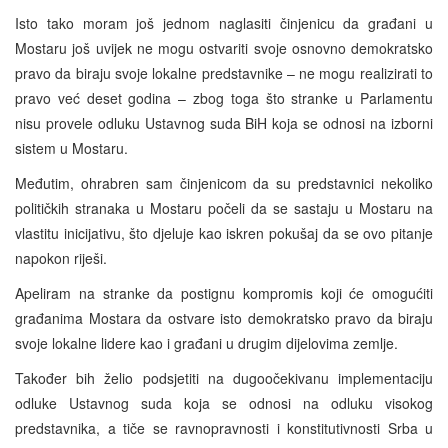
Isto tako moram još jednom naglasiti činjenicu da građani u
Mostaru još uvijek ne mogu ostvariti svoje osnovno demokratsko
pravo da biraju svoje lokalne predstavnike – ne mogu realizirati to
pravo već deset godina – zbog toga što stranke u Parlamentu
nisu provele odluku Ustavnog suda BiH koja se odnosi na izborni
sistem u Mostaru.
Međutim, ohrabren sam činjenicom da su predstavnici nekoliko
političkih stranaka u Mostaru počeli da se sastaju u Mostaru na
vlastitu inicijativu, što djeluje kao iskren pokušaj da se ovo pitanje
napokon riješi.
Apeliram na stranke da postignu kompromis koji će omogućiti
građanima Mostara da ostvare isto demokratsko pravo da biraju
svoje lokalne lidere kao i građani u drugim dijelovima zemlje.
Također bih želio podsjetiti na dugoočekivanu implementaciju
odluke Ustavnog suda koja se odnosi na odluku visokog
predstavnika, a tiče se ravnopravnosti i konstitutivnosti Srba u