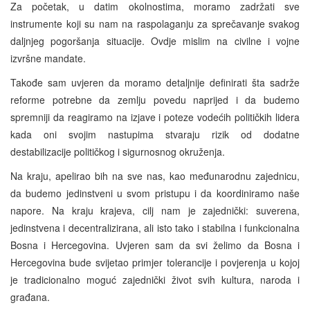
Za početak, u datim okolnostima, moramo zadržati sve
instrumente koji su nam na raspolaganju za sprečavanje svakog
daljnjeg pogoršanja situacije. Ovdje mislim na civilne i vojne
izvršne mandate.
Takođe sam uvjeren da moramo detaljnije definirati šta sadrže
reforme potrebne da zemlju povedu naprijed i da budemo
spremniji da reagiramo na izjave i poteze vodećih političkih lidera
kada oni svojim nastupima stvaraju rizik od dodatne
destabilizacije političkog i sigurnosnog okruženja.
Na kraju, apelirao bih na sve nas, kao međunarodnu zajednicu,
da budemo jedinstveni u svom pristupu i da koordiniramo naše
napore. Na kraju krajeva, cilj nam je zajednički: suverena,
jedinstvena i decentralizirana, ali isto tako i stabilna i funkcionalna
Bosna i Hercegovina. Uvjeren sam da svi želimo da Bosna i
Hercegovina bude svijetao primjer tolerancije i povjerenja u kojoj
je tradicionalno moguć zajednički život svih kultura, naroda i
građana.