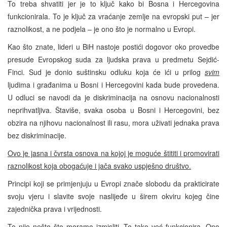
To treba shvatiti jer je to ključ kako bi Bosna i Hercegovina
funkcionirala. To je ključ za vraćanje zemlje na evropski put – jer
raznolikost, a ne podjela – je ono što je normalno u Evropi.
Kao što znate, lideri u BiH nastoje postići dogovor oko provedbe
presude Evropskog suda za ljudska prava u predmetu Sejdić-
Finci. Sud je donio suštinsku odluku koja će ići u prilog
svim
ljudima i građanima u Bosni i Hercegovini kada bude provedena.
U odluci se navodi da je diskriminacija na osnovu nacionalnosti
neprihvatljiva. Štaviše, svaka osoba u Bosni i Hercegovini, bez
obzira na njihovu nacionalnost ili rasu, mora uživati jednaka prava
bez diskriminacije.
Ovo je jasna i čvrsta osnova na kojoj je moguće štititi i promovirati
raznolikost koja obogaćuje i jača svako uspješno društvo.
Principi koji se primjenjuju u Evropi znače slobodu da prakticirate
svoju vjeru i slavite svoje naslijeđe u širem okviru kojeg čine
zajednička prava i vrijednosti.
To nije nešto što moramo
izmisliti
. To tako već funkcionira. Ono