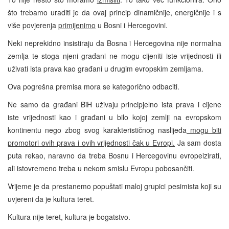
što trebamo uraditi je da ovaj princip dinamičnije, energičnije i s
više povjerenja
primijenimo
u Bosni i Hercegovini.
Neki neprekidno insistiraju da Bosna i Hercegovina nije normalna
zemlja te stoga njeni građani ne mogu cijeniti iste vrijednosti ili
uživati ista prava kao građani u drugim evropskim zemljama.
Ova pogrešna premisa mora se kategorično odbaciti.
Ne samo da građani BiH uživaju principjelno ista prava i cijene
iste vrijednosti kao i građani u bilo kojoj zemlji na evropskom
kontinentu nego zbog svog karakterističnog naslijeđa
mogu biti
promotori ovih prava i ovih vrijednosti čak u Evropi.
Ja sam dosta
puta rekao, naravno da treba Bosnu i Hercegovinu evropeizirati,
ali istovremeno treba u nekom smislu Evropu pobosančiti.
Vrijeme je da prestanemo popuštati maloj grupici pesimista koji su
uvjereni da je kultura teret.
Kultura nije teret, kultura je bogatstvo.