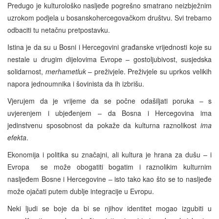
Predugo je kulturološko nasljeđe pogrešno smatrano neizbježnim
uzrokom podjela u bosanskohercegovačkom društvu. Svi trebamo
odbaciti tu netačnu pretpostavku.
Istina je da su u Bosni i Hercegovini građanske vrijednosti koje su
nestale u drugim dijelovima Evrope – gostoljubivost, susjedska
solidarnost,
merhametluk
– preživjele. Preživjele su uprkos velikih
napora jednoumnika i šovinista da ih izbrišu.
Vjerujem da je vrijeme da se počne odašiljati poruka – s
uvjerenjem i ubjeđenjem – da Bosna i Hercegovina ima
jedinstvenu sposobnost da pokaže da kulturna raznolikost
ima
efekta
.
Ekonomija i politika su značajni, ali kultura je hrana za dušu – i
Evropa se može obogatiti bogatim i raznolikim kulturnim
nasljeđem Bosne i Hercegovine – isto tako kao što se to nasljeđe
može ojačati putem dublje integracije u Evropu.
Neki ljudi se boje da bi se njihov identitet mogao izgubiti u