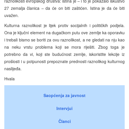
raznolikosti evropskog društva: istina je – i to je pokazalo iskustvo
27 zemalja članica – da će on biti zaštićen. Istina je da će biti
uvažen.
Kulturna raznolikost je lijek protiv socijalnih i političkih podjela.
Ona je ključni element na dugačkom putu ove zemlje ka oporavku
i trebali bismo se boriti za ovu raznolikost, a ne gledati na nju kao
na neku vrstu problema koji se mora riješiti. Zbog toga je
potrebno da vi, koji ste budućnost zemlje, iskoristite lekcije iz
prošlosti i u potpunosti prepoznate prednosti raznolikog kulturnog
naslijeđa.
Hvala
Saopćenja za javnost
Intervjui
Članci