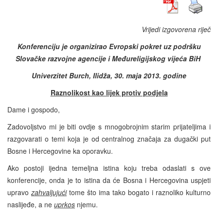
Vrijedi izgovorena riječ
Konferenciju je organizirao Evropski pokret uz podršku
Slovačke razvojne agencije i Međureligijskog vijeća BiH
Univerzitet Burch, Ilidža, 30. maja 2013. godine
Raznolikost kao lijek protiv podjela
Dame i gospodo,
Zadovoljstvo mi je biti ovdje s mnogobrojnim starim prijateljima i
razgovarati o temi koja je od centralnog značaja za dugački put
Bosne i Hercegovine ka oporavku.
Ako postoji ijedna temeljna istina koju treba odaslati s ove
konferencije, onda je to istina da će Bosna i Hercegovina uspjeti
upravo
zahvaljujući
tome što ima tako bogato i raznoliko kulturno
naslijeđe, a ne
uprkos
njemu.