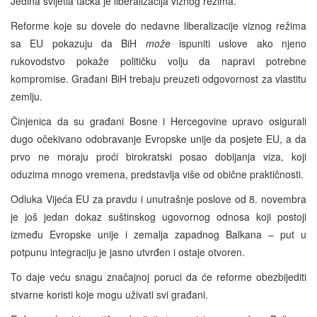
Jedina svijetla tačka je liberalizacija viznog režima.
Reforme koje su dovele do nedavne liberalizacije viznog režima
sa EU pokazuju da BiH
može
ispuniti uslove ako njeno
rukovodstvo pokaže političku volju da napravi potrebne
kompromise. Građani BiH trebaju preuzeti odgovornost za vlastitu
zemlju.
Činjenica da su građani Bosne i Hercegovine upravo osigurali
dugo očekivano odobravanje Evropske unije da posjete EU, a da
prvo ne moraju proći birokratski posao dobijanja viza, koji
oduzima mnogo vremena, predstavlja više od obične praktičnosti.
Odluka Vijeća EU za pravdu i unutrašnje poslove od 8. novembra
je još jedan dokaz suštinskog ugovornog odnosa koji postoji
između Evropske unije i zemalja zapadnog Balkana – put u
potpunu integraciju je jasno utvrđen i ostaje otvoren.
To daje veću snagu značajnoj poruci da će reforme obezbijediti
stvarne koristi koje mogu uživati svi građani.