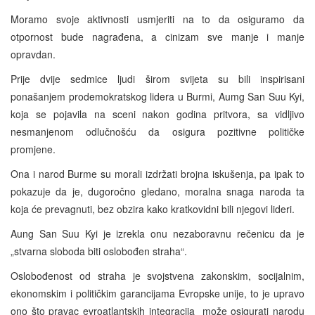
Moramo svoje aktivnosti usmjeriti na to da osiguramo da
otpornost bude nagrađena, a cinizam sve manje i manje
opravdan.
Prije dvije sedmice ljudi širom svijeta su bili inspirisani
ponašanjem prodemokratskog lidera u Burmi, Aumg San Suu Kyi,
koja se pojavila na sceni nakon godina pritvora, sa vidljivo
nesmanjenom odlučnošću da osigura pozitivne političke
promjene.
Ona i narod Burme su morali izdržati brojna iskušenja, pa ipak to
pokazuje da je, dugoročno gledano, moralna snaga naroda ta
koja će prevagnuti, bez obzira kako kratkovidni bili njegovi lideri.
Aung San Suu Kyi je izrekla onu nezaboravnu rečenicu da je
„stvarna sloboda biti oslobođen straha“.
Oslobođenost od straha je svojstvena zakonskim, socijalnim,
ekonomskim i političkim garancijama Evropske unije, to je upravo
ono što pravac evroatlantskih integracija može osigurati narodu