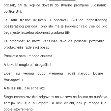
pritisak, biti taj koji će dovesti do stvarne promjene u dinamici
politike BiH.
Ja sam tijesno uključen u oporavak BiH od neposrednog
poslijeratnog perioda i ono što me je impresioniralo više od bilo
čega jeste izuzetna otpornost građana BiH.
Ta otpornost se može kanalisati tako da političari pozitivnije i
produktivnije rade svoj posao.
Primijetio sam i mnogo cinizma.
A kako bi moglo biti drugačije?
Lideri su veoma dugo vremena lagali narodu Bosne i
Hercegovine.
A te laži nisu bile sitne laži.
Stoga imamo različite odgovore na izazove sa kojima se suočava
zemlja- neki ljudi su otporni, a neki cinični, dok je mnogo ljudi
oboje istovremeno.