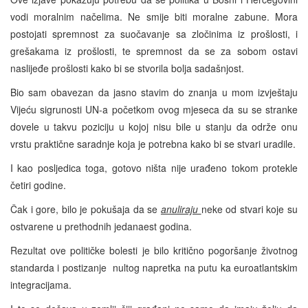
vodi moralnim načelima. Ne smije biti moralne zabune. Mora
postojati spremnost za suočavanje sa zločinima iz prošlosti, i
grešakama iz prošlosti, te spremnost da se za sobom ostavi
naslijeđe prošlosti kako bi se stvorila bolja sadašnjost.
Bio sam obavezan da jasno stavim do znanja u mom izvještaju
Vijeću sigrunosti UN-a početkom ovog mjeseca da su se stranke
dovele u takvu poziciju u kojoj nisu bile u stanju da održe onu
vrstu praktične saradnje koja je potrebna kako bi se stvari uradile.
I kao posljedica toga, gotovo ništa nije urađeno tokom protekle
četiri godine.
Čak i gore, bilo je pokušaja da se
anuliraju
neke od stvari koje su
ostvarene u prethodnih jedanaest godina.
Rezultat ove političke bolesti je bilo kritično pogoršanje životnog
standarda i postizanje nultog napretka na putu ka euroatlantskim
integracijama.