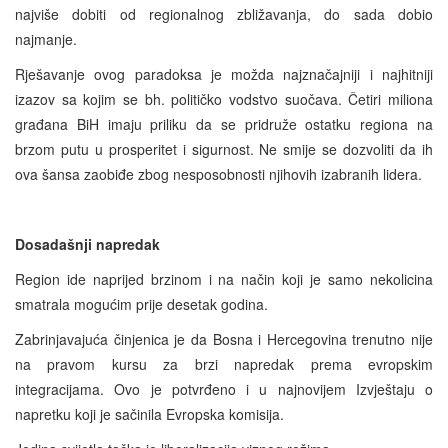
najviše dobiti od regionalnog zbližavanja, do sada dobio
najmanje.
Rješavanje ovog paradoksa je možda najznačajniji i najhitniji
izazov sa kojim se bh. političko vodstvo suočava. Četiri miliona
građana BiH imaju priliku da se pridruže ostatku regiona na
brzom putu u prosperitet i sigurnost. Ne smije se dozvoliti da ih
ova šansa zaobiđe zbog nesposobnosti njihovih izabranih lidera.
Dosadašnji napredak
Region ide naprijed brzinom i na način koji je samo nekolicina
smatrala mogućim prije desetak godina.
Zabrinjavajuća činjenica je da Bosna i Hercegovina trenutno nije
na pravom kursu za brzi napredak prema evropskim
integracijama. Ovo je potvrđeno i u najnovijem Izvještaju o
napretku koji je sačinila Evropska komisija.