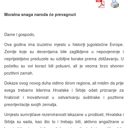
Moralna snaga naroda će prevagnuti
Dame i gospodo,
Ova godina ima izuzetno mjesto u historiji jugoistočne Evrope.
Zemlje koje su decenijama bile zaglibljene u nepovjerenje i
neprijateljstvo preduzele su ozbiljne korake prema zbližavanju. U
početku su ovi koraci bili pokusni, ali je veoma brzo stvoren
pozitivni zamah.
Dokaze ovog novog duha vidimo širom regiona, ali mislim da prije
svega trebamo liderima Hrvatske i Srbije odati priznanje za
hrabrost i inovativnost u ostvarivanju suštinske i pozitivne
preorijentacije svojih zemalja.
Umjesto sumnjičave rezerviranosti iskazane u prošlosti, Hrvatska i
Srbija su sada, kao što to i trebaju biti, aktivno angažirane u