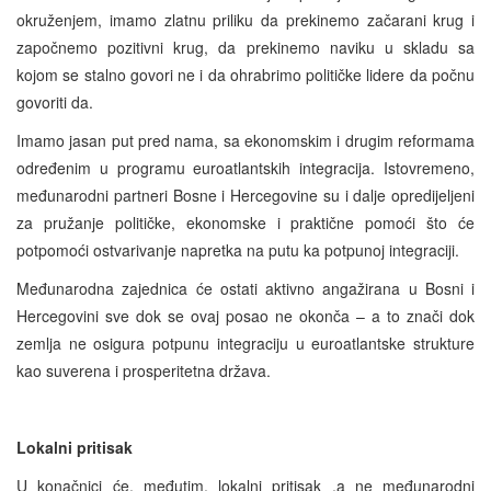
okruženjem, imamo zlatnu priliku da prekinemo začarani krug i
započnemo pozitivni krug, da prekinemo naviku u skladu sa
kojom se stalno govori ne i da ohrabrimo političke lidere da počnu
govoriti da.
Imamo jasan put pred nama, sa ekonomskim i drugim reformama
određenim u programu euroatlantskih integracija. Istovremeno,
međunarodni partneri Bosne i Hercegovine su i dalje opredijeljeni
za pružanje političke, ekonomske i praktične pomoći što će
potpomoći ostvarivanje napretka na putu ka potpunoj integraciji.
Međunarodna zajednica će ostati aktivno angažirana u Bosni i
Hercegovini sve dok se ovaj posao ne okonča – a to znači dok
zemlja ne osigura potpunu integraciju u euroatlantske strukture
kao suverena i prosperitetna država.
Lokalni pritisak
U konačnici će, međutim,
lokalni pritisak ,
a ne međunarodni