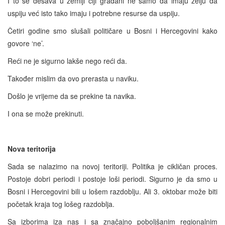
I to se dešava u zemlji čiji građani ne samo da imaju želju da
uspiju već isto tako imaju i potrebne resurse da uspiju.
Četiri godine smo slušali političare u Bosni i Hercegovini kako
govore ‘ne’.
Reći ne je sigurno lakše nego reći da.
Također mislim da ovo prerasta u naviku.
Došlo je vrijeme da se prekine ta navika.
I ona se može prekinuti.
Nova teritorija
Sada se nalazimo na novoj teritoriji. Politika je cikličan proces.
Postoje dobri periodi i postoje loši periodi. Sigurno je da smo u
Bosni i Hercegovini bili u lošem razdoblju. Ali 3. oktobar može biti
početak kraja tog lošeg razdoblja.
Sa izborima iza nas i sa značajno poboljšanim regionalnim