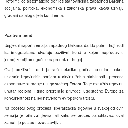
Reforme će sistematično donijeti stanovnicima zapadnog Balkana
socijalna, politička, ekonomska i zakonska prava kakva uživaju
građani ostalog dijela kontinenta.
Pozitivni trend
Uspješni napori zemalja zapadnog Balkana da idu putem koji vodi
ka integracijama stvaraju pozitivni trend u kojem napredak u
jednoj zemlji omogućuje napredak u drugoj.
Ovaj pozitivni trend je već nekoliko godina prisutan nakon
ukidanja trgovinskih barijera u okviru Pakta stabilnosti i procesa
ekonomske suradnje u jugoistočnoj Evropi. To je osnažilo trgovinu
unutar regiona, i time pripremilo privrede jugoistočne Evrope za
konkurentnost na jedinstvenom evropskom tržištu.
Na početku ovog procesa, liberalizacija trgovine u svakoj od ovih
zemalja je bila zahtjevna; ali kako se proces zahuktavao, ovaj
zamah je postao nezaustavljiv .