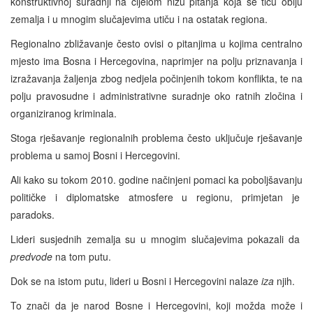
konstruktivnoj suradnji na cijelom nizu pitanja koja se tiču obiju
zemalja i u mnogim slučajevima utiču i na ostatak regiona.
Regionalno zbližavanje često ovisi o pitanjima u kojima centralno
mjesto ima Bosna i Hercegovina, naprimjer na polju priznavanja i
izražavanja žaljenja zbog nedjela počinjenih tokom konflikta, te na
polju pravosudne i administrativne suradnje oko ratnih zločina i
organiziranog kriminala.
Stoga rješavanje regionalnih problema često uključuje rješavanje
problema u samoj Bosni i Hercegovini.
Ali kako su tokom 2010. godine načinjeni pomaci ka poboljšavanju
političke i diplomatske atmosfere u regionu, primjetan je
paradoks.
Lideri susjednih zemalja su u mnogim slučajevima pokazali da
predvode
na tom putu.
Dok se na istom putu, lideri u Bosni i Hercegovini nalaze
iza
njih.
To znači da je narod Bosne i Hercegovini, koji možda može i