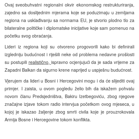
Ovaj sveobuhvatni regionalni okvir ekonomskog restrukturiranja,
zajedno sa doslijednim mjerama koje se poduzimaju u zemljama
regiona na usklađivanju sa normama EU, je stvorio plodno tlo za
bilateralne političke i diplomatske inicijative koje sam pomenuo na
početku svog obraćanja.
Lideri iz regiona koji su otvoreno progovorili kako bi definirali
izgledniju budućnost i riješili neke od problema nedavne prošlosti
su postupili
realistično,
ispravno ocjenjujući da je sada vrijeme za
Zapadni Balkan da sigurno krene naprijed u uspješnu budućnost.
Vjerujem da lideri u Bosni i Hercegovini mogu i da će slijediti ovaj
primjer. I zaista, u ovom pogledu želio bih da iskažem pohvalu
novom članu Predsjedništva, Bakiru Izetbegoviću, zbog njegove
značajne izjave tokom radio intervjua početkom ovog mjeseca, u
kojoj je iskazao žaljenje zbog smrti civila koje je prouzrokovala
Armija Bosne i Hercegovine tokom konflikta.