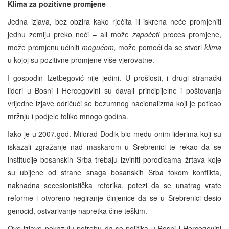
Klima za pozitivne promjene
Jedna izjava, bez obzira kako rječita ili iskrena neće promjeniti
jednu zemlju preko noći – ali može
započeti
proces promjene,
može promjenu učiniti
mogućom,
može pomoći da se stvori
klima
u kojoj su pozitivne promjene više vjerovatne.
I gospodin Izetbegović nije jedini. U prošlosti, i drugi stranački
lideri u Bosni i Hercegovini su davali principijelne i poštovanja
vrijedne izjave odričući se bezumnog nacionalizma koji je poticao
mržnju i podjele toliko mnogo godina.
Iako je u 2007.god. Milorad Dodik bio među onim liderima koji su
iskazali zgražanje nad maskarom u Srebrenici te rekao da se
institucije bosanskih Srba trebaju izviniti porodicama žrtava koje
su ubijene od strane snaga bosanskih Srba tokom konflikta,
naknadna secesionistička retorika, potezi da se unatrag vrate
reforme i otvoreno negiranje činjenice da se u Srebrenici desio
genocid, ostvarivanje napretka čine teškim.
Ove izjave pokazuju potrebu da se politika u Bosni i Hercegovini