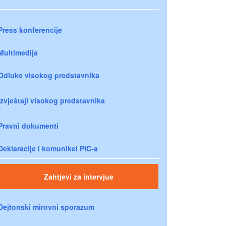
Press konferencije
Multimedija
Odluke visokog predstavnika
Izvještaji visokog predstavnika
Pravni dokumenti
Deklaracije i komunikei PIC-a
Zahtjevi za intervjue
Dejtonski mirovni sporazum