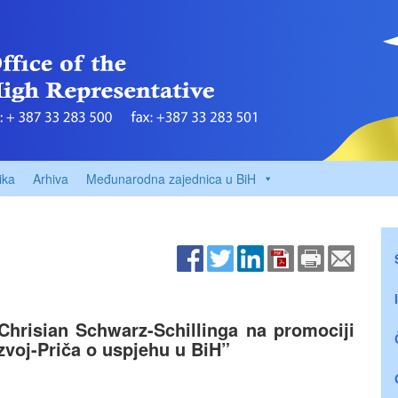
ika
Arhiva
Međunarodna zajednica u BiH
Chrisian Schwarz-Schillinga na promociji
voj-Priča o uspjehu u BiH”