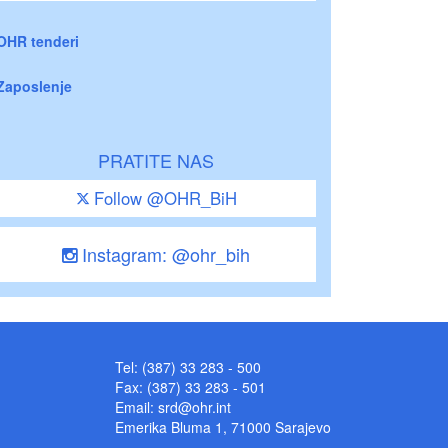
OHR tenderi
Zaposlenje
PRATITE NAS
Follow @OHR_BiH
Instagram: @ohr_bih
Tel: (387) 33 283 - 500
Fax: (387) 33 283 - 501
Email:
srd@ohr.int
Emerika Bluma 1, 71000 Sarajevo