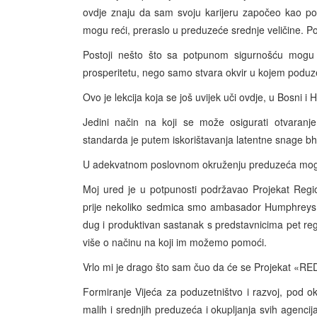
ovdje znaju da sam svoju karijeru započeo kao p
mogu reći, preraslo u preduzeće srednje veličine. Pol
Postoji nešto što sa potpunom sigurnošću mogu 
prosperitetu, nego samo stvara okvir u kojem poduze
Ovo je lekcija koja se još uvijek uči ovdje, u Bosni i 
Jedini način na koji se može osigurati otvaranje
standarda je putem iskorištavanja latentne snage bh
U adekvatnom poslovnom okruženju preduzeća mogu
Moj ured je u potpunosti podržavao Projekat Reg
prije nekoliko sedmica smo ambasador Humphreys i
dug i produktivan sastanak s predstavnicima pet reg
više o načinu na koji im možemo pomoći.
Vrlo mi je drago što sam čuo da će se Projekat «RED 
Formiranje Vijeća za poduzetništvo i razvoj, pod okri
malih i srednjih preduzeća i okupljanja svih agencija