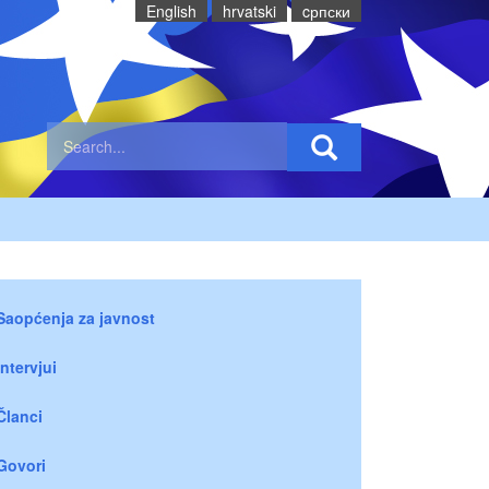
English
hrvatski
cрпски
Saopćenja za javnost
Intervjui
Članci
Govori