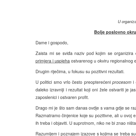
U organiza
Bolje poslovno okru
Dame i gospodo,
Zaista mi se sviđa naziv pod kojim se organizira 
primjera i uspjeha
ostvarenog u okviru regionalnog
Drugim riječima, u fokusu su pozitivni rezultati.
U politici smo vrlo često preopterećeni
procesom
i 
daleko izravniji i rezultat koji oni žele ostvariti je 
zaposlenici i ostvaren profit.
Drago mi je što sam danas ovdje s vama gdje se ra
Razmatramo činjenice koje su pozitivne, ali u ovoj e
ih treba i objaviti. U suprotnom, niko ne bi znao niš
Razumijem i poznajem izazove s kojima se treba suoči