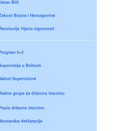
Ustav BiH
Zakoni Bosne i Hercegovine
Rezolucije Vijeća sigurnosti
Program 5+2
Supervizija u Brčkom
Nalozi Supervizora
Radne grupe za državnu imovinu
Popis državne imovine
Mostarska deklaracija