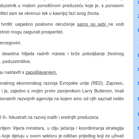
oduzetnik u malom porodičnom preduzeću koje je, s ponosom
itici sam se okrenuo tek u kasnijoj fazi svog života.
tvrditi: uspješno poslovno okruženje
samo po sebi
ne vodi
tnici mogu osigurati prosperitet.
Hercegovini.
 desetina hiljada radnih mjesta i brže poboljšanje životnog
. poduzetništva.
 nastaviti s
zapošljavanjem.
ionalnog ekonomskog razvoja Evropske unije (RED). Zapravo,
 ja, zajedno s mojim prvim zamjenikom Larry Butlerom, imali
ionalnih razvojnih agencija na kojem smo od njih saznali nešto
II» fokusirati na razvoj malih i srednjih preduzeća.
ljem Vijeća ministara, u cilju jačanja i koordiniranja strategija
 koje djeluju u ovom sektoru je odličan prijedlog koji će uživati