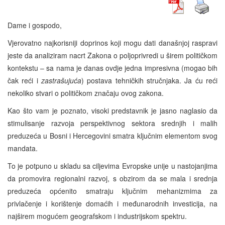
Dame i gospodo,
Vjerovatno najkorisniji doprinos koji mogu dati današnjoj raspravi
jeste da analiziram nacrt Zakona o poljoprivredi u širem političkom
kontekstu – sa nama je danas ovdje jedna impresivna (mogao bih
čak reći i
zastrašujuća
) postava tehničkih stručnjaka. Ja ću reći
nekoliko stvari o političkom značaju ovog zakona.
Kao što vam je poznato, visoki predstavnik je jasno naglasio da
stimulisanje razvoja perspektivnog sektora srednjih i malih
preduzeća u Bosni i Hercegovini smatra ključnim elementom svog
mandata.
To je potpuno u skladu sa ciljevima Evropske unije u nastojanjima
da promovira regionalni razvoj, s obzirom da se mala i srednja
preduzeća općenito smatraju ključnim mehanizmima za
privlačenje i korištenje domaćih i međunarodnih investicija, na
najširem mogućem geografskom i industrijskom spektru.