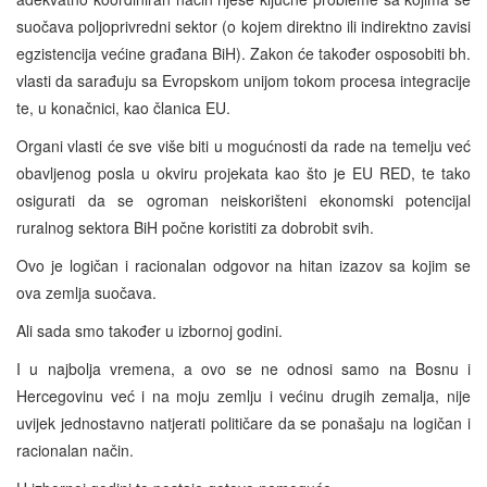
suočava poljoprivredni sektor (o kojem direktno ili indirektno zavisi
egzistencija većine građana BiH). Zakon će također osposobiti bh.
vlasti da sarađuju sa Evropskom unijom tokom procesa integracije
te, u konačnici, kao članica EU.
Organi vlasti će sve više biti u mogućnosti da rade na temelju već
obavljenog posla u okviru projekata kao što je EU RED, te tako
osigurati da se ogroman neiskorišteni ekonomski potencijal
ruralnog sektora BiH počne koristiti za dobrobit svih.
Ovo je logičan i racionalan odgovor na hitan izazov sa kojim se
ova zemlja suočava.
Ali sada smo također u izbornoj godini.
I u najbolja vremena, a ovo se ne odnosi samo na Bosnu i
Hercegovinu već i na moju zemlju i većinu drugih zemalja, nije
uvijek jednostavno natjerati političare da se ponašaju na logičan i
racionalan način.