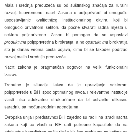
Mala i srednja preduzeća su od suštinskog značaja za ruralni
razvoj. Istovremeno, nacrt Zakona o poljoprivredi bi omogućio
uspostavljanje kvalitetnijeg institucionalnog okvira, koji bi
omogućio privatnom sektoru da počne stvarati radna mjesta u
sektoru poljoprivrede. Zakon bi pomogao da se uspostavi
produktivna
poljoprivredna birokratija, a ne
opstruktivna
birokratija
što je danas veoma česta pojava, čime bi se također podržao
razvoj malih i srednjih preduzeća.
Nacrt zakona je pragmatičan odgovor na veliki funkcionalni
izazov.
Trenutno je situacija takva da je upravljanje sektorom
poljoprivrede u BiH ispod optimalnog nivoa, i relevantne institucije
vlasti nisu adekvatno strukturirane da bi ostvarile efikasnu
saradnju sa međunarodnim agencijama.
Evropska unija i predstavnici BiH zajedno su radili na izradi nacrta
zakona koji će vlastima BiH dati potrebne kapacitete da na
adekvatno koordiniran način riješe ključne probleme sa kojima se