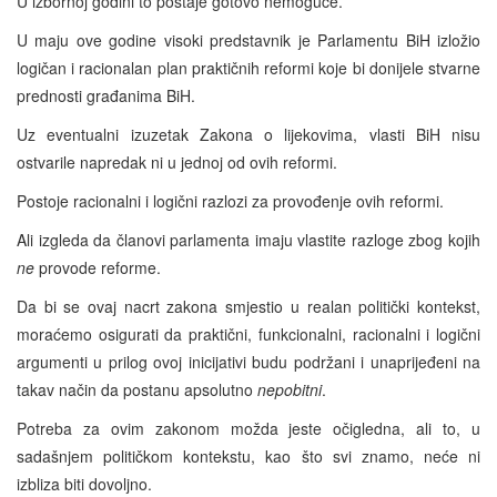
U izbornoj godini to postaje gotovo nemoguće.
U maju ove godine visoki predstavnik je Parlamentu BiH izložio
logičan i racionalan plan praktičnih reformi koje bi donijele stvarne
prednosti građanima BiH.
Uz eventualni izuzetak Zakona o lijekovima, vlasti BiH nisu
ostvarile napredak ni u jednoj od ovih reformi.
Postoje racionalni i logični razlozi za provođenje ovih reformi.
Ali izgleda da članovi parlamenta imaju vlastite razloge zbog kojih
ne
provode reforme.
Da bi se ovaj nacrt zakona smjestio u realan politički kontekst,
moraćemo osigurati da praktični, funkcionalni, racionalni i logični
argumenti u prilog ovoj inicijativi budu podržani i unaprijeđeni na
takav način da postanu apsolutno
nepobitni
.
Potreba za ovim zakonom možda jeste očigledna, ali to, u
sadašnjem političkom kontekstu, kao što svi znamo, neće ni
izbliza biti dovoljno.