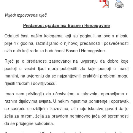
Vrijedi izgovorena riječ.
Predanost građanima Bosne i Hercegovine
Odajući čast našim kolegama koji su poginuli na ovom mjestu
prije 17 godina, razmišljamo o njihovoj predanosti i posvećenosti
svih onih koji rade za budućnost Bosne i Hercegovine.
Riječ je o predanosti zasnovanoj na uvjerenju da dobro koje
postoji u većini ljudi mora pobijediti zlo koje postoji u maloj
manjini, na uvjerenju da se najzahtjevniji praktični problemi mogu
riješiti trudom i dovitljivošću.
Imao sam privilegiju da učestvujem u mirovnim operacijama u
raznim dijelovima svijeta. U nekim mjestima pomirenje i oporavak
se susreću s ozbiljnim izazovima, ali moje iskustvo govori da je
želja za mirom, želja za pravdom neminovno jača od spremnosti
da se pribjegne sukobima.