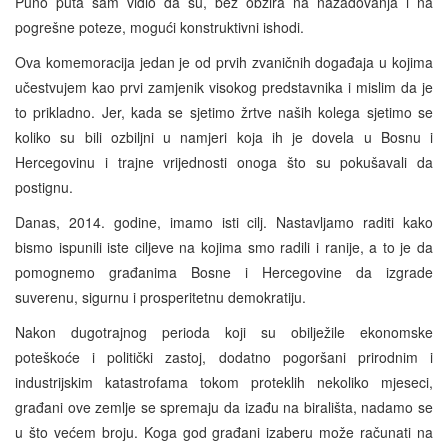
Puno puta sam vidio da su, bez obzira na nazadovanja i na
pogrešne poteze, mogući konstruktivni ishodi.
Ova komemoracija jedan je od prvih zvaničnih događaja u kojima
učestvujem kao prvi zamjenik visokog predstavnika i mislim da je
to prikladno. Jer, kada se sjetimo žrtve naših kolega sjetimo se
koliko su bili ozbiljni u namjeri koja ih je dovela u Bosnu i
Hercegovinu i trajne vrijednosti onoga što su pokušavali da
postignu.
Danas, 2014. godine, imamo isti cilj. Nastavljamo raditi kako
bismo ispunili iste ciljeve na kojima smo radili i ranije, a to je da
pomognemo građanima Bosne i Hercegovine da izgrade
suverenu, sigurnu i prosperitetnu demokratiju.
Nakon dugotrajnog perioda koji su obilježile ekonomske
poteškoće i politički zastoj, dodatno pogoršani prirodnim i
industrijskim katastrofama tokom proteklih nekoliko mjeseci,
građani ove zemlje se spremaju da izađu na birališta, nadamo se
u što većem broju. Koga god građani izaberu može računati na