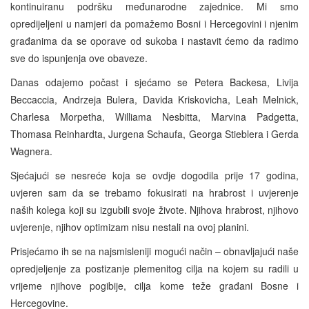
kontinuiranu podršku međunarodne zajednice. Mi smo
opredijeljeni u namjeri da pomažemo Bosni i Hercegovini i njenim
građanima da se oporave od sukoba i nastavit ćemo da radimo
sve do ispunjenja ove obaveze.
Danas odajemo počast i sjećamo se Petera Backesa, Livija
Beccaccia, Andrzeja Bulera, Davida Kriskovicha, Leah Melnick,
Charlesa Morpetha, Williama Nesbitta, Marvina Padgetta,
Thomasa Reinhardta, Jurgena Schaufa, Georga Stieblera i Gerda
Wagnera.
Sjećajući se nesreće koja se ovdje dogodila prije 17 godina,
uvjeren sam da se trebamo fokusirati na hrabrost i uvjerenje
naših kolega koji su izgubili svoje živote. Njihova hrabrost, njihovo
uvjerenje, njihov optimizam nisu nestali na ovoj planini.
Prisjećamo ih se na najsmisleniji mogući način – obnavljajući naše
opredjeljenje za postizanje plemenitog cilja na kojem su radili u
vrijeme njihove pogibije, cilja kome teže građani Bosne i
Hercegovine.