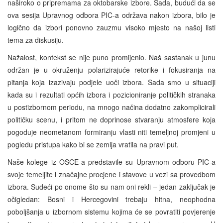
naširoko o pripremama za oktobarske izbore. Sada, budući da se
ova sesija Upravnog odbora PIC-a održava nakon izbora, bilo je
logično da izbori ponovno zauzmu visoko mjesto na našoj listi
tema za diskusiju.
Nažalost, kontekst se nije puno promijenio. Naš sastanak u junu
održan je u okruženju polarizirajuće retorike i fokusiranja na
pitanja koja izazivaju podjele uoči izbora. Sada smo u situaciji
kada su i rezultati općih izbora i pozicioniranje političkih stranaka
u postizbornom periodu, na mnogo načina dodatno zakomplicirali
političku scenu, i pritom ne doprinose stvaranju atmosfere koja
pogoduje neometanom formiranju vlasti niti temeljnoj promjeni u
pogledu pristupa kako bi se zemlja vratila na pravi put.
Naše kolege iz OSCE-a predstavile su Upravnom odboru PIC-a
svoje temeljite i značajne procjene i stavove u vezi sa provedbom
izbora. Sudeći po onome što su nam oni rekli – jedan zaključak je
očigledan: Bosni i Hercegovini trebaju hitna, neophodna
poboljšanja u izbornom sistemu kojima će se povratiti povjerenje