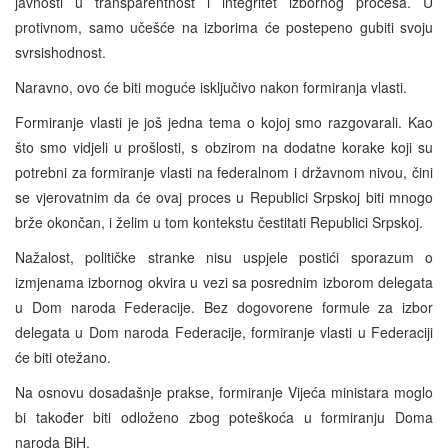
javnosti u transparentnost i integritet izbornog procesa. U
protivnom, samo učešće na izborima će postepeno gubiti svoju
svrsishodnost.
Naravno, ovo će biti moguće isključivo nakon formiranja vlasti.
Formiranje vlasti je još jedna tema o kojoj smo razgovarali. Kao
što smo vidjeli u prošlosti, s obzirom na dodatne korake koji su
potrebni za formiranje vlasti na federalnom i državnom nivou, čini
se vjerovatnim da će ovaj proces u Republici Srpskoj biti mnogo
brže okončan, i želim u tom kontekstu čestitati Republici Srpskoj.
Nažalost, političke stranke nisu uspjele postići sporazum o
izmjenama izbornog okvira u vezi sa posrednim izborom delegata
u Dom naroda Federacije. Bez dogovorene formule za izbor
delegata u Dom naroda Federacije, formiranje vlasti u Federaciji
će biti otežano.
Na osnovu dosadašnje prakse, formiranje Vijeća ministara moglo
bi također biti odloženo zbog poteškoća u formiranju Doma
naroda BiH.