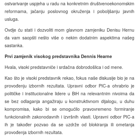
ostvarivanje uspjeha u radu na konkretnim društvenoekonomskim
reformama, jačanju poslovnog okruženja i poboljšanju javnih
usluga.
Ovdje ću stati i dozvoliti mom glavnom zamjeniku Denisu Hernu
da vam saopšti nešto više o nekim dodatnim aspektima našeg
sastanka.
Prvi zamjenik visokog predstavnika Dennis Hearne
Hvala, visoki predstavniče i srdačna dobrodošlica i od mene.
Kao što je visoki predstavnik rekao, fokus naše diskusije bio je na
provođenju izbornih rezultata. Upravni odbor PIC-a ohrabrio je
političke i institucionalne lidere u BiH na relevantnim nivoima da
se bez odlaganja angažiraju u konstruktivnom dijalogu, u duhu
kompromisa, kako bi se omogućilo pravovremeno formiranje
funkcionalnih zakonodavnih i izvršnih vlasti. Upravni odbor PIC-a
ih je također pozvao da se uzdrže od blokiranja ili ometanja
provođenja izbornih rezultata.