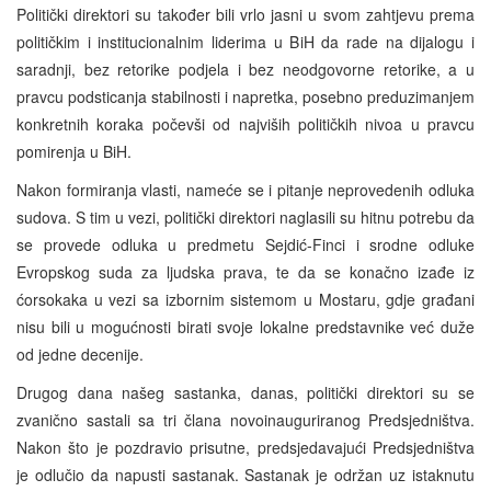
Politički direktori su također bili vrlo jasni u svom zahtjevu prema
političkim i institucionalnim liderima u BiH da rade na dijalogu i
saradnji, bez retorike podjela i bez neodgovorne retorike, a u
pravcu podsticanja stabilnosti i napretka, posebno preduzimanjem
konkretnih koraka počevši od najviših političkih nivoa u pravcu
pomirenja u BiH.
Nakon formiranja vlasti, nameće se i pitanje neprovedenih odluka
sudova. S tim u vezi, politički direktori naglasili su hitnu potrebu da
se provede odluka u predmetu Sejdić-Finci i srodne odluke
Evropskog suda za ljudska prava, te da se konačno izađe iz
ćorsokaka u vezi sa izbornim sistemom u Mostaru, gdje građani
nisu bili u mogućnosti birati svoje lokalne predstavnike već duže
od jedne decenije.
Drugog dana našeg sastanka, danas, politički direktori su se
zvanično sastali sa tri člana novoinauguriranog Predsjedništva.
Nakon što je pozdravio prisutne, predsjedavajući Predsjedništva
je odlučio da napusti sastanak. Sastanak je održan uz istaknutu