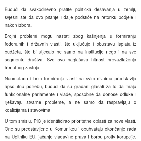
Budući da svakodnevno pratite politička dešavanja u zemlji,
svjesni ste da ovo pitanje i dalje podstiče na retoriku podjele i
nakon izbora.
Brojni problemi mogu nastati zbog kašnjenja u formiranju
federalnih i državnih vlasti, što uključuje i obustavu isplata iz
budžeta, što bi utjecalo ne samo na institucije nego i na sve
segmente društva. Sve ovo naglašava hitnost prevazilaženja
trenutnog zastoja.
Neometano i brzo formiranje vlasti na svim nivoima predstavlja
apsolutnu potrebu, budući da su građani glasali za to da imaju
funkcionalne parlamente i vlade, sposobne da donose odluke i
rješavaju stvarne probleme, a ne samo da raspravljaju o
koalicijama i stavovima.
U tom smislu, PIC je identificirao prioritetne oblasti za nove vlasti.
One su predstavljene u Komunikeu i obuhvataju okončanje rada
na Upitniku EU, jačanje vladavine prava i borbu protiv korupcije,