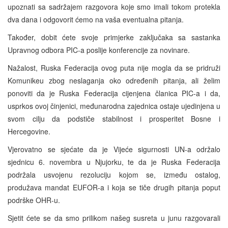
upoznati sa sadržajem razgovora koje smo imali tokom protekla
dva dana i odgovorit ćemo na vaša eventualna pitanja.
Također, dobit ćete svoje primjerke zaključaka sa sastanka
Upravnog odbora PIC-a poslije konferencije za novinare.
Nažalost, Ruska Federacija ovog puta nije mogla da se pridruži
Komunikeu zbog neslaganja oko određenih pitanja, ali želim
ponoviti da je Ruska Federacija cijenjena članica PIC-a i da,
usprkos ovoj činjenici, međunarodna zajednica ostaje ujedinjena u
svom cilju da podstiče stabilnost i prosperitet Bosne i
Hercegovine.
Vjerovatno se sjećate da je Vijeće sigurnosti UN-a održalo
sjednicu 6. novembra u Njujorku, te da je Ruska Federacija
podržala usvojenu rezoluciju kojom se, između ostalog,
produžava mandat EUFOR-a i koja se tiče drugih pitanja poput
podrške OHR-u.
Sjetit ćete se da smo prilikom našeg susreta u junu razgovarali