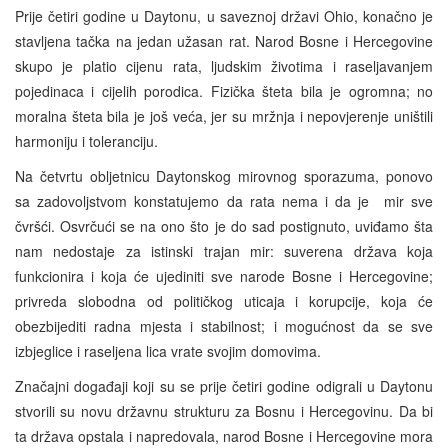
Prije četiri godine u Daytonu, u saveznoj državi Ohio, konačno je
stavljena tačka na jedan užasan rat. Narod Bosne i Hercegovine
skupo je platio cijenu rata, ljudskim životima i raseljavanjem
pojedinaca i cijelih porodica. Fizička šteta bila je ogromna; no
moralna šteta bila je još veća, jer su mržnja i nepovjerenje uništili
harmoniju i toleranciju.
Na četvrtu obljetnicu Daytonskog mirovnog sporazuma, ponovo
sa zadovoljstvom konstatujemo da rata nema i da je mir sve
čvršći. Osvrčući se na ono što je do sad postignuto, uviđamo šta
nam nedostaje za istinski trajan mir: suverena država koja
funkcionira i koja će ujediniti sve narode Bosne i Hercegovine;
privreda slobodna od političkog uticaja i korupcije, koja će
obezbijediti radna mjesta i stabilnost; i mogućnost da se sve
izbjeglice i raseljena lica vrate svojim domovima.
Značajni događaji koji su se prije četiri godine odigrali u Daytonu
stvorili su novu državnu strukturu za Bosnu i Hercegovinu. Da bi
ta država opstala i napredovala, narod Bosne i Hercegovine mora