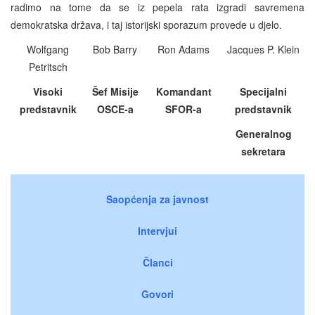
radimo na tome da se iz pepela rata izgradi savremena
demokratska država, i taj istorijski sporazum provede u djelo.
Wolfgang
Bob Barry
Ron Adams
Jacques P. Klein
Petritsch
Visoki
Šef Misije
Komandant
Specijalni
predstavnik
OSCE-a
SFOR-a
predstavnik
Generalnog
sekretara
Saopćenja za javnost
Intervjui
Članci
Govori