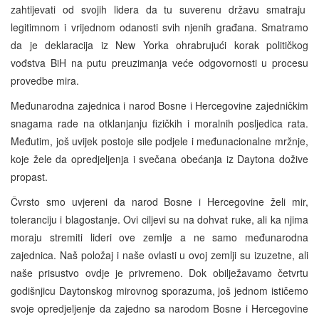
zahtijevati od svojih lidera da tu suverenu državu smatraju
legitimnom i vrijednom odanosti svih njenih građana. Smatramo
da je deklaracija iz New Yorka ohrabrujući korak političkog
vođstva BiH na putu preuzimanja veće odgovornosti u procesu
provedbe mira.
Međunarodna zajednica i narod Bosne i Hercegovine zajedničkim
snagama rade na otklanjanju fizičkih i moralnih posljedica rata.
Međutim, još uvijek postoje sile podjele i međunacionalne mržnje,
koje žele da opredjeljenja i svečana obećanja iz Daytona dožive
propast.
Čvrsto smo uvjereni da narod Bosne i Hercegovine želi mir,
toleranciju i blagostanje. Ovi ciljevi su na dohvat ruke, ali ka njima
moraju stremiti lideri ove zemlje a ne samo međunarodna
zajednica. Naš položaj i naše ovlasti u ovoj zemlji su izuzetne, ali
naše prisustvo ovdje je privremeno. Dok obilježavamo četvrtu
godišnjicu Daytonskog mirovnog sporazuma, još jednom ističemo
svoje opredjeljenje da zajedno sa narodom Bosne i Hercegovine