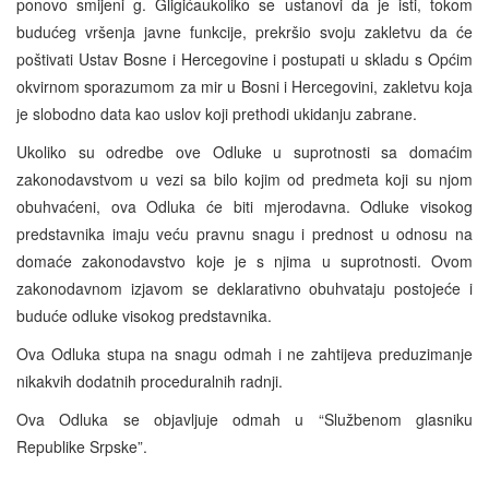
ponovo smijeni g. Gligićaukoliko se ustanovi da je isti, tokom
budućeg vršenja javne funkcije, prekršio svoju zakletvu da će
poštivati Ustav Bosne i Hercegovine i postupati u skladu s Općim
okvirnom sporazumom za mir u Bosni i Hercegovini, zakletvu koja
je slobodno data kao uslov koji prethodi ukidanju zabrane.
Ukoliko su odredbe ove Odluke u suprotnosti sa domaćim
zakonodavstvom u vezi sa bilo kojim od predmeta koji su njom
obuhvaćeni, ova Odluka će biti mjerodavna. Odluke visokog
predstavnika imaju veću pravnu snagu i prednost u odnosu na
domaće zakonodavstvo koje je s njima u suprotnosti. Ovom
zakonodavnom izjavom se deklarativno obuhvataju postojeće i
buduće odluke visokog predstavnika.
Ova Odluka stupa na snagu odmah i ne zahtijeva preduzimanje
nikakvih dodatnih proceduralnih radnji.
Ova Odluka se objavljuje odmah u “Službenom glasniku
Republike Srpske”.