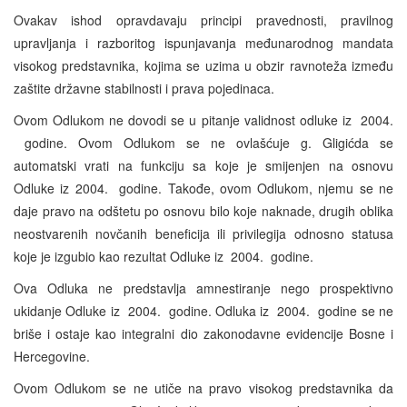
Ovakav ishod opravdavaju principi pravednosti, pravilnog
upravljanja i razboritog ispunjavanja međunarodnog mandata
visokog predstavnika, kojima se uzima u obzir ravnoteža između
zaštite državne stabilnosti i prava pojedinaca.
Ovom Odlukom ne dovodi se u pitanje validnost odluke iz 2004.
godine. Ovom Odlukom se ne ovlašćuje g. Gligićda se
automatski vrati na funkciju sa koje je smijenjen na osnovu
Odluke iz 2004. godine. Takođe, ovom Odlukom, njemu se ne
daje pravo na odštetu po osnovu bilo koje naknade, drugih oblika
neostvarenih novčanih beneficija ili privilegija odnosno statusa
koje je izgubio kao rezultat Odluke iz 2004. godine.
Ova Odluka ne predstavlja amnestiranje nego prospektivno
ukidanje Odluke iz 2004. godine. Odluka iz 2004. godine se ne
briše i ostaje kao integralni dio zakonodavne evidencije Bosne i
Hercegovine.
Ovom Odlukom se ne utiče na pravo visokog predstavnika da