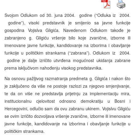
Svojom Odlukom od 30. juna 2004. godine (“Odluka iz 2004.
godine”), visoki predstavnik je smijenio sa javne funkcije
gospodina Vojislva Gligića. Navedenom Odlukom takođe je
zabranjeno g. Gligiću vršenje bilo koje zvanične, izborne ili
imenovane javne funkcije, kandidovanje na izborima i obavljanje
funkcije u političkim strankama (“zabrana”). Odlukom iz 2004.
godine je dalje izričito utvrđena mogućnost ukidanja zabrane
prema isključivom nahođenju visokog predstavnika.
Na osnovu pažljivog razmatranja predmeta g. Gligića i nakon što
je zaključeno da više ne postoje razlozi za njegovo smjenjivanje,
te da on više ne predstavlja prijetnju za implementaciju mira,
institucionalnu cjelovitost odnosno demokratiju u Bosni i
Hercegovini, odlučio sam da ovu zabranu ukinem. Vojislvu Gligiću
se ovim izričito dozvoljava vršenje zvanične, izborne ili imenovane
javne funkcije, kandidovanje na izborima i obavljanje funkcije u
političkim strankama.