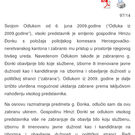
97/14
Svojom Odlukom od 6. juna 2009.godine (“Odluka iz
2009.godine”), visoki predstavnik je smijenio gospodina Himzu
Đonku s položaja policijskog komesara Hercegovačko-
neretvanskog kantona i zabranio mu pristup u prostorije njegovog
bivšeg ureda. Navedenom Odlukom takođe je zabranjeno g.
Đonki obavljanje bilo koje službene, izborne ili imenovane javne
dužnosti kao i kandidiranje na izborima i obavljanje dužnosti u
političkoj stranci (“zabrana”). Odlukom iz 2009. godine je dalje
izričito utvrđena mogućnost ukidanja zabrane prema isključivom
nahođenju visokog predstavnika.
Na osnovu razmatranja predmeta g. Đonka, odlučio sam da ovu
zabranu ukinem. Gospodinu Himzi Đonki se odlukom visokog
predstavnika više ne zabranjuje da obavlja bilo koju službenu,
izbornu ili imenovanu javne dužnost kao i kandidiranje na
izborima i obavljanje dužnosti u političkoj stranci. Radi