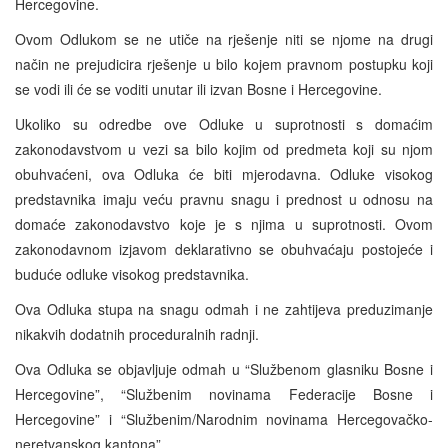
Hercegovine.
Ovom Odlukom se ne utiče na rješenje niti se njome na drugi
način ne prejudicira rješenje u bilo kojem pravnom postupku koji
se vodi ili će se voditi unutar ili izvan Bosne i Hercegovine.
Ukoliko su odredbe ove Odluke u suprotnosti s domaćim
zakonodavstvom u vezi sa bilo kojim od predmeta koji su njom
obuhvaćeni, ova Odluka će biti mjerodavna. Odluke visokog
predstavnika imaju veću pravnu snagu i prednost u odnosu na
domaće zakonodavstvo koje je s njima u suprotnosti. Ovom
zakonodavnom izjavom deklarativno se obuhvaćaju postojeće i
buduće odluke visokog predstavnika.
Ova Odluka stupa na snagu odmah i ne zahtijeva preduzimanje
nikakvih dodatnih proceduralnih radnji.
Ova Odluka se objavljuje odmah u “Službenom glasniku Bosne i
Hercegovine”, “Službenim novinama Federacije Bosne i
Hercegovine” i “Službenim/Narodnim novinama Hercegovačko-
neretvanskog kantona”.