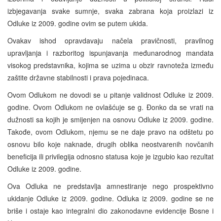
izbjegavanja svake sumnje, svaka zabrana koja proizlazi iz
Odluke iz 2009. godine ovim se putem ukida.
Ovakav ishod opravdavaju načela pravičnosti, pravilnog
upravljanja i razboritog ispunjavanja međunarodnog mandata
visokog predstavnika, kojima se uzima u obzir ravnoteža između
zaštite državne stabilnosti i prava pojedinaca.
Ovom Odlukom ne dovodi se u pitanje validnost Odluke iz 2009.
godine. Ovom Odlukom ne ovlašćuje se g. Đonko da se vrati na
dužnosti sa kojih je smijenjen na osnovu Odluke iz 2009. godine.
Takođe, ovom Odlukom, njemu se ne daje pravo na odštetu po
osnovu bilo koje naknade, drugih oblika neostvarenih novčanih
beneficija ili privilegija odnosno statusa koje je izgubio kao rezultat
Odluke iz 2009. godine.
Ova Odluka ne predstavlja amnestiranje nego prospektivno
ukidanje Odluke iz 2009. godine. Odluka iz 2009. godine se ne
briše i ostaje kao integralni dio zakonodavne evidencije Bosne i