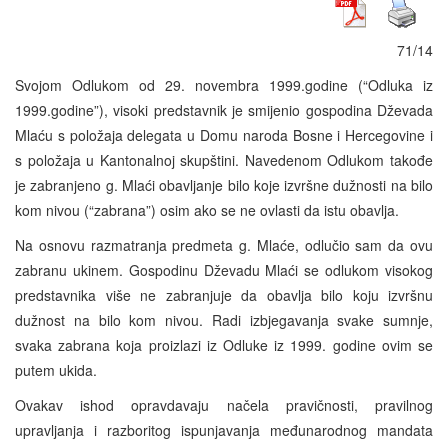
71/14
Svojom Odlukom od 29. novembra 1999.godine (“Odluka iz
1999.godine”), visoki predstavnik je smijenio gospodina Dževada
Mlaću s položaja delegata u Domu naroda Bosne i Hercegovine i
s položaja u Kantonalnoj skupštini. Navedenom Odlukom takođe
je zabranjeno g. Mlaći obavljanje bilo koje izvršne dužnosti na bilo
kom nivou (“zabrana”) osim ako se ne ovlasti da istu obavlja.
Na osnovu razmatranja predmeta g. Mlaće, odlučio sam da ovu
zabranu ukinem. Gospodinu Dževadu Mlaći se odlukom visokog
predstavnika više ne zabranjuje da obavlja bilo koju izvršnu
dužnost na bilo kom nivou. Radi izbjegavanja svake sumnje,
svaka zabrana koja proizlazi iz Odluke iz 1999. godine ovim se
putem ukida.
Ovakav ishod opravdavaju načela pravičnosti, pravilnog
upravljanja i razboritog ispunjavanja međunarodnog mandata