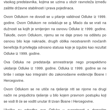
visokog predstavnika, kojima se uzima u obzir ravnoteža između
zaštite državne stabilnosti i prava pojedinaca.
Ovom Odlukom ne dovodi se u pitanje validnost Odluke iz 1999.
godine. Ovom Odlukom ne ovlašćuje se g. Mlaćo da se vrati na
dužnosti sa kojih je smijenjen na osnovu Odluke iz 1999. godine.
Takođe, ovom Odlukom, njemu se ne daje pravo na odštetu po
osnovu bilo koje naknade, drugih oblika neostvarenih novčanih
beneficija ili privilegija odnosno statusa koje je izgubio kao rezultat
Odluke iz 1999. godine.
Ova Odluka ne predstavlja amnestiranje nego prospektivno
ukidanje Odluke iz 1999. godine. Odluka iz 1999. godine se ne
briše i ostaje kao integralni dio zakonodavne evidencije Bosne i
Hercegovine.
Ovom Odlukom se ne utiče na rješenje niti se njome na drugi
način ne prejudicira rješenje u bilo kojem pravnom postupku koji
se vodi ili će se voditi unutar ili izvan Bosne i Hercegovine.
Ukoliko su odredbe ove Odluke u suprotnosti s domaćim