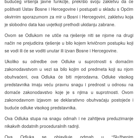
budućeg vršenja javne funkcije, prekršio svoju zakletvu da će
poštivati Ustav Bosne i Hercegovine i postupati u skladu s Općim
okvirnim sporazumom za mir u Bosni i Hercegovini, zakletvu koja
je slobodno data kao uvjetkoji prethodi ukidanju zabrane.
Ovom se Odlukom ne utiče na rješenje niti se njome na drugi
način ne prejudicira rješenje u bilo kojem krivičnom postupku koji
se vodi ili će se voditi unutar ili izvan Bosne i Hercegovine.
Ukoliko su odredbe ove Odluke u suprotnosti s domaćim
zakonodavstvom u vezi sa bilo kojim od predmeta koji su njom
obuhvaćeni, ova Odluka će biti mjerodavna. Odluke visokog
predstavnika imaju veću pravnu snagu i prednost u odnosu na
domaće zakonodavstvo koje je s njima u suprotnosti. Ovom
zakonodavnom izjavom se deklarativno obuhvaćaju postojeće i
buduće odluke visokog predstavnika.
Ova Odluka stupa na snagu odmah i ne zahtijeva preduzimanje
nikakvih dodatnih proceduralnih radnji.
Ova Odluka se objavljuje odmah u “Službenim