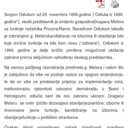
Svojom Odlukom od 29. novembra 1999.godine (“Odluka iz 1999.
godine”), visoki predstavnik je smijenio gospodinaDragana Metera
sa funkcije načelnika Prozora/Rame. Navednom Odlukom takođe
je zabranjeno g. Meterukandidiranje na izborima ili obavljanje bilo
koje izvršne funkcije na bilo kom nivou (“zabrana”). Odlukom iz
1999. godine je dalje izričito utvrđena mogućnost ukidanja
zabrane prema isključivom nahođenju visokog predstavnika.
Na osnovu pažljivog razmatranja predmeta g. Metera i nakon što
je zaključeno da više ne postoje razlozi za njegovo smjenjivanje,
te da on više ne predstavlja prijetnju za implementaciju mira,
institucionalnu cjelovitost odnosno demokratiju u Bosni i
Hercegovini, odlučio sam da ovu zabranu ukinem. Draganu
Meteru se ovim izričito dozvoljava obavljanjezvanične, izborne ili
imenovane javne funkcije, kandidiranje na izborima i
obavljanjefunkcije u političkim strankama.
Ovakav ishod opravdavaju načela pravičnosti, pravilnog