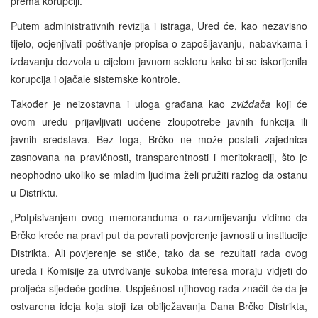
prema korupciji.
Putem administrativnih revizija i istraga, Ured će, kao nezavisno
tijelo, ocjenjivati poštivanje propisa o zapošljavanju, nabavkama i
izdavanju dozvola u cijelom javnom sektoru kako bi se iskorijenila
korupcija i ojačale sistemske kontrole.
Također je neizostavna i uloga građana kao
zviždača
koji će
ovom uredu prijavljivati uočene zloupotrebe javnih funkcija ili
javnih sredstava. Bez toga, Brčko ne može postati zajednica
zasnovana na pravičnosti, transparentnosti i meritokraciji, što je
neophodno ukoliko se mladim ljudima želi pružiti razlog da ostanu
u Distriktu.
„Potpisivanjem ovog memoranduma o razumijevanju vidimo da
Brčko kreće na pravi put da povrati povjerenje javnosti u institucije
Distrikta. Ali povjerenje se stiče, tako da se rezultati rada ovog
ureda i Komisije za utvrđivanje sukoba interesa moraju vidjeti do
proljeća sljedeće godine. Uspješnost njihovog rada značit će da je
ostvarena ideja koja stoji iza obilježavanja Dana Brčko Distrikta,