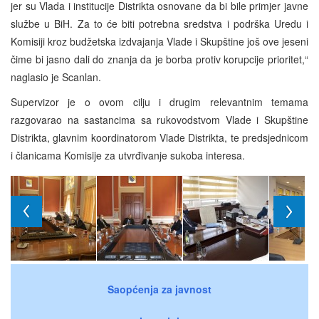
jer su Vlada i institucije Distrikta osnovane da bi bile primjer javne
službe u BiH. Za to će biti potrebna sredstva i podrška Uredu i
Komisiji kroz budžetska izdvajanja Vlade i Skupštine još ove jeseni
čime bi jasno dali do znanja da je borba protiv korupcije prioritet,“
naglasio je Scanlan.
Supervizor je o ovom cilju i drugim relevantnim temama
razgovarao na sastancima sa rukovodstvom Vlade i Skupštine
Distrikta, glavnim koordinatorom Vlade Distrikta, te predsjednicom
i članicama Komisije za utvrđivanje sukoba interesa.
Saopćenja za javnost