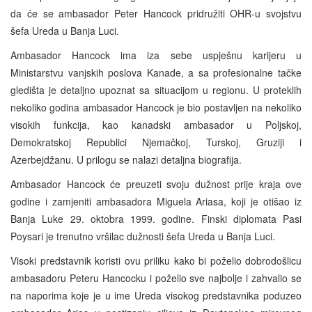
da će se ambasador Peter Hancock pridružiti OHR-u svojstvu
šefa Ureda u Banja Luci.
Ambasador Hancock ima iza sebe uspješnu karijeru u
Ministarstvu vanjskih poslova Kanade, a sa profesionalne tačke
gledišta je detaljno upoznat sa situacijom u regionu. U proteklih
nekoliko godina ambasador Hancock je bio postavljen na nekoliko
visokih funkcija, kao kanadski ambasador u Poljskoj,
Demokratskoj Republici Njemačkoj, Turskoj, Gruziji i
Azerbejdžanu. U prilogu se nalazi detaljna biografija.
Ambasador Hancock će preuzeti svoju dužnost prije kraja ove
godine i zamjeniti ambasadora Miguela Ariasa, koji je otišao iz
Banja Luke 29. oktobra 1999. godine. Finski diplomata Pasi
Poysari je trenutno vršilac dužnosti šefa Ureda u Banja Luci.
Visoki predstavnik koristi ovu priliku kako bi poželio dobrodošlicu
ambasadoru Peteru Hancocku i poželio sve najbolje i zahvalio se
na naporima koje je u ime Ureda visokog predstavnika poduzeo