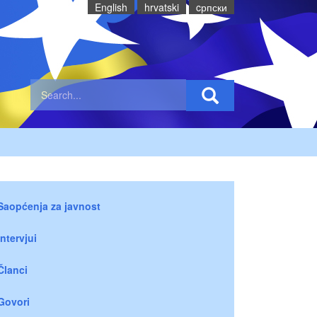
English
hrvatski
cрпски
Saopćenja za javnost
Intervjui
Članci
Govori