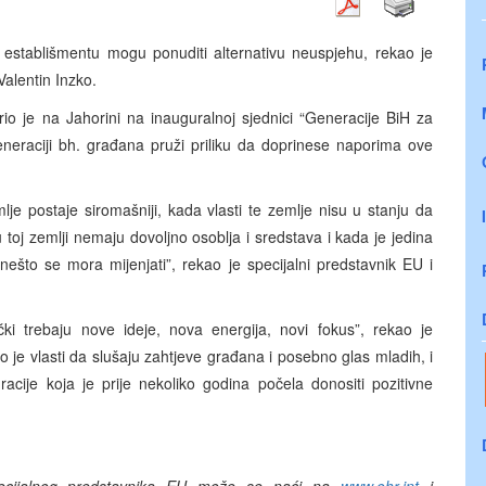
m establišmentu mogu ponuditi alternativu neuspjehu, rekao je
Valentin Inzko.
rio je na Jahorini na inauguralnoj sjednici “Generacije BiH za
j generaciji bh. građana pruži priliku da doprinese naporima ove
 postaje siromašniji, kada vlasti te zemlje nisu u stanju da
 toj zemlji nemaju dovoljno osoblja i sredstava i kada je jedina
– nešto se mora mijenjati”, rekao je specijalni predstavnik EU i
čki trebaju nove ideje, nova energija, novi fokus”, rekao je
o je vlasti da slušaju zahtjeve građana i posebno glas mladih, i
racije koja je prije nekoliko godina počela donositi pozitivne