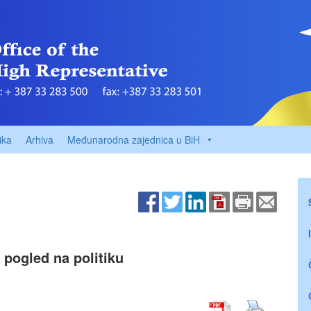
ika
Arhiva
Međunarodna zajednica u BiH
 pogled na politiku