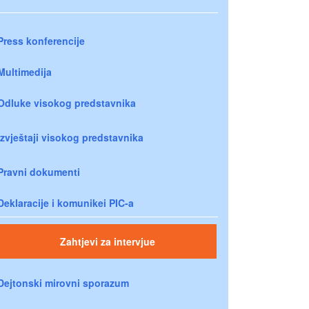
Press konferencije
Multimedija
Odluke visokog predstavnika
Izvještaji visokog predstavnika
Pravni dokumenti
Deklaracije i komunikei PIC-a
Zahtjevi za intervjue
Dejtonski mirovni sporazum