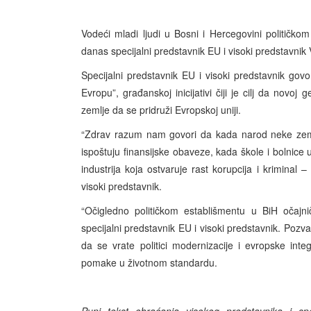
Vodeći mladi ljudi u Bosni i Hercegovini političko
danas specijalni predstavnik EU i visoki predstavnik 
Specijalni predstavnik EU i visoki predstavnik govo
Evropu”, građanskoj inicijativi čiji je cilj da novo
zemlje da se pridruži Evropskoj uniji.
“Zdrav razum nam govori da kada narod neke zemlje
ispoštuju finansijske obaveze, kada škole i bolnice u
industrija koja ostvaruje rast korupcija i kriminal 
visoki predstavnik.
“Očigledno političkom establišmentu u BiH očajni
specijalni predstavnik EU i visoki predstavnik. Pozva
da se vrate politici modernizacije i evropske integ
pomake u životnom standardu.