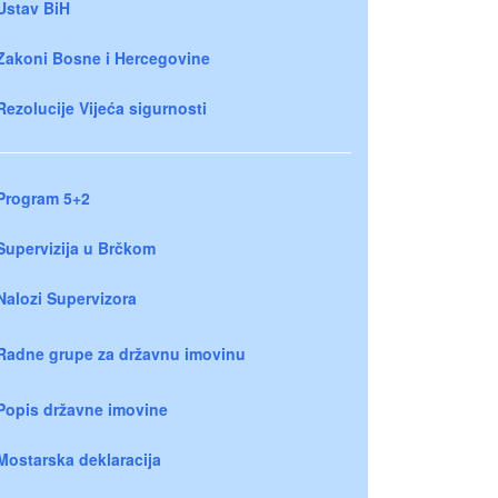
Ustav BiH
Zakoni Bosne i Hercegovine
Rezolucije Vijeća sigurnosti
Program 5+2
Supervizija u Brčkom
Nalozi Supervizora
Radne grupe za državnu imovinu
Popis državne imovine
Mostarska deklaracija