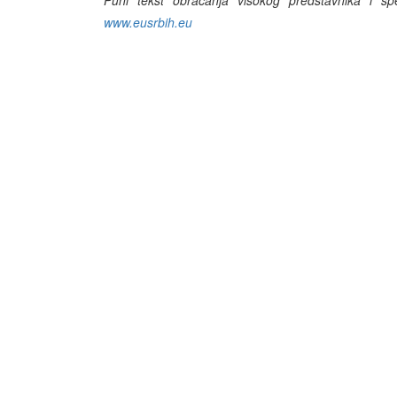
Puni tekst obraćanja visokog predstavnika i s
www.eusrbih.eu