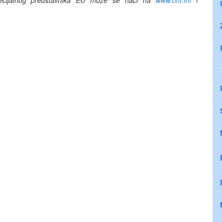
pecijalnog predstavnika EU
može se naći na
www.ohr.int
i