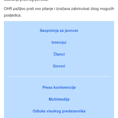
OHR pažljivo prati ovo pitanje i izražava zabrinutost zbog mogućih
posljedica.
Saopćenja za javnost
Intervjui
Članci
Govori
Press konferencije
Multimedija
Odluke visokog predstavnika