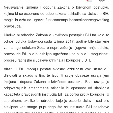
Neusvajanje izmjena i dopuna Zakona o krivičnom postupku,
kojima bi se osporene odredbe zakona uskladile sa Ustavom BiH,
moglo bi ozbiljno ugroziti funkcioniranje bosanskohercegovačkog
pravosuđa.
Ukoliko bi odredbe Zakona o krivičnom postupku BiH na koje se
odnosi odluka Ustavnog suda iz juna 2017. godine bile stavljene
van snage odlukom Suda o neprovođenju njegove ranije odluke,
pravosuđe BiH bilo bi ozbiljno ugroženo i ne bi bilo u mogućnosti
procesuirati teške slučajeve kriminala i korupcije u BiH.
Vlasti u BiH moraju postati svjesne ozbiljnosti ove situacije i
djelovati u skladu s tim, te ispuniti svoje obaveze usvajanjem
izmjena i dopuna Zakona o krivičnom postupku. Brzo usvajanje
odgovarajućih amandmana otklonilo bi opasnost od slabljenja
kapaciteta pravosudnih institucija BiH za borbu protiv korupcije. U
suprotnom, ukoliko bi odredbe koje je osporio Ustavni sud bile
stavljene van snage prije nego što se institucije BiH pozabave
neophodnim izmjenama, teško je predvidjeti sve posljedice koje