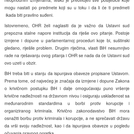
mogu nastati po predmete koji su u toku i da li će ti predmeti
ikada biti pravilno suđeni.
Istovremeno, OHR želi naglasiti da je važno da Ustavni sud
prepozna stalne napore institucija da riješe ovo pitanje. Postoje
izmjene i dopune u parlamentarnoj proceduri koje bi, suštinski
gledano, riješile problem. Drugim riječima, vlasti BiH nesumnjivo
rade na rješavanju ovog pitanja i OHR se nada da će Ustavni sud
ovo uzeti u obzir.
BiH treba biti u stanju da ispunjava obaveze propisane Ustavom.
Prema tome, od najvećeg je značaja da izmjene i dopune Zakona
o krivičnom postupku BiH i dalje omogućavaju puno vršenje
krivične nadležnosti na državnom nivou i osiguraju usklađenost sa
međunarodnim standardima u borbi protiv korupcije i
organiziranog kriminala. Krivično zakonodavstvo BiH mora
osnažiti borbu protiv kriminala i korupcije, a ne sprečavati državu
da vrši svoju nadležnost, kao i da ispunjava obaveze u pogledu
očuvanja pravnog poretka.