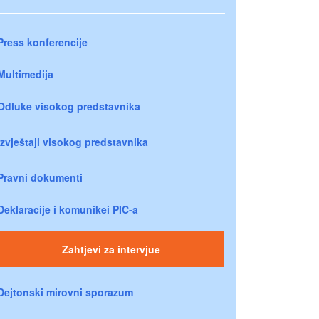
Press konferencije
Multimedija
Odluke visokog predstavnika
Izvještaji visokog predstavnika
Pravni dokumenti
Deklaracije i komunikei PIC-a
Zahtjevi za intervjue
Dejtonski mirovni sporazum