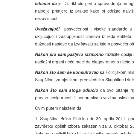
Ističući da
je Distrikt bio prvi u sprovođenju mnogi
najbolje primjere iz prakse kako bi održao najviš
nezavisnost;
Uvažavajući
posvećenost i visoke standarde u
uključujući i zastupljenost članova iz reda entitet
dužnosti nastave da izvršavaju sa istom posvećenoš
Nakon što sam pažljivo razmotrio
različite opcij
nadležni organi neće moći da blagovremeno riješe o
Nakon što sam se konsultovao
sa Policijskom mi
Skupštine, zamjenikom predsjednika Skupštine i šefo
Nakon što sam stoga odlučio
da ovo pitanje rij
pravne nesigurnosti ili nedoumica u vezi sa uslovi
Ovim putem nalažem da:
1. Skupština Brčko Distrikta do 30. aprila 2011. go
završetku opštih izbora zakazanih za 3. okt
Zakona o policiji kako bi se isključila mogućnost da ak