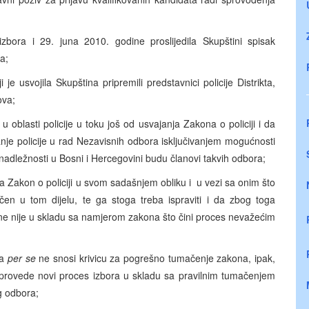
bora i 29. juna 2010. godine proslijedila Skupštini spisak
a;
 je usvojila Skupština pripremili predstavnici policije Distrikta,
ova;
oblasti policije u toku još od usvajanja Zakona o policiji i da
tanje policije u rad Nezavisnih odbora isključivanjem mogućnosti
alne nadležnosti u Bosni i Hercegovini budu članovi takvih odbora;
a Zakon o policiji u svom sadašnjem obliku i u vezi sa onim što
n u tom dijelu, te ga stoga treba ispraviti i da zbog toga
ine nije u skladu sa namjerom zakona što čini proces nevažećim
ja
per se
ne snosi krivicu za pogrešno tumačenje zakona, ipak,
 sprovede novi proces izbora u skladu sa pravilnim tumačenjem
g odbora;