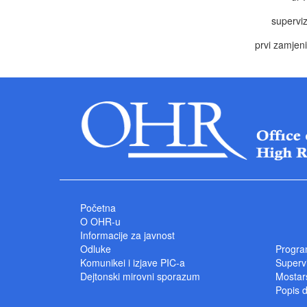
superviz
prvi zamjen
Početna
O OHR-u
Informacije za javnost
Odluke
Progra
Komunikei i izjave PIC-a
Superv
Dejtonski mirovni sporazum
Mostars
Popis 