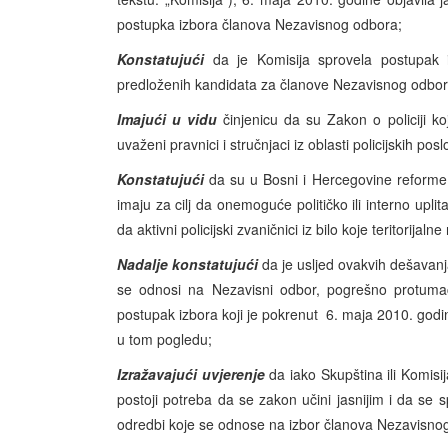
postupka izbora članova Nezavisnog odbora;
Konstatujući
da je Komisija sprovela postupak iz
predloženih kandidata za članove Nezavisnog odbor
Imajući u vidu
činjenicu da su Zakon o policiji koji
uvaženi pravnici i stručnjaci iz oblasti policijskih posl
Konstatujući
da su u Bosni i Hercegovine reforme u 
imaju za cilj da onemoguće političko ili interno upli
da aktivni policijski zvaničnici iz bilo koje teritorij
Nadalje konstatujući
da je usljed ovakvih dešavanj
se odnosi na Nezavisni odbor, pogrešno protumače
postupak izbora koji je pokrenut 6. maja 2010. god
u tom pogledu;
Izražavajući uvjerenje
da iako Skupština ili Komisi
postoji potreba da se zakon učini jasnijim i da se
odredbi koje se odnose na izbor članova Nezavisno