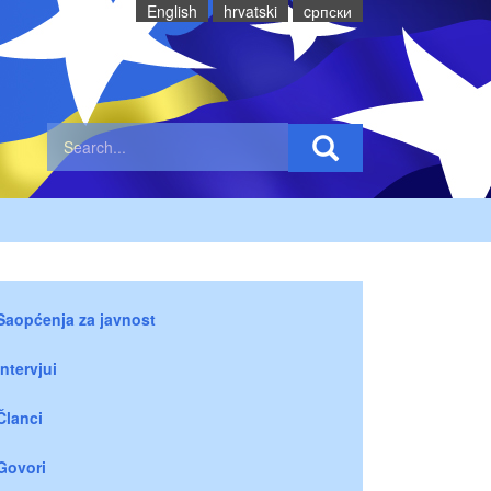
English
hrvatski
cрпски
Saopćenja za javnost
Intervjui
Članci
Govori