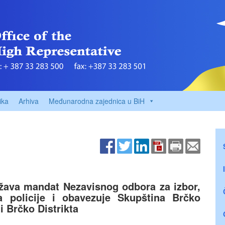
ika
Arhiva
Međunarodna zajednica u BiH
žava mandat Nezavisnog odbora za izbor,
a policije i obavezuje Skupština Brčko
i Brčko Distrikta