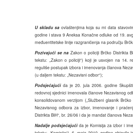
U skladu sa
ovlaštenjima koja su mi data stavov
godine i stava 9 Aneksa Konačne odluke od 19. avgu
međuentitetske linije razgraničenja na području Brčk
Pozivajući se na
Zakon o policiji Brčko Distrikta 
tekstu: „Zakon o policiji“) koji je usvojen na 14.
reguliše postupak izbora i imenovanja članova Nezav
(u daljem tekstu: „Nezavisni odbor“);
Podsjećajući
da je 20. jula 2006. godine Skupšti
redovnoj sjednici imenovala članove Nezavisnog odb
konsolidovanom verzijom („Službeni glasnik Brčko 
Nezavisnog odbora za izbor, imenovanje i praćenj
Distrikta BiH“, br. 26/06 i da je mandat članova Nez
Nadalje podsjećajući
da je Komisija za izbor i im
tekstu: „Komisija“), 6. maja 2010. godine objavila j