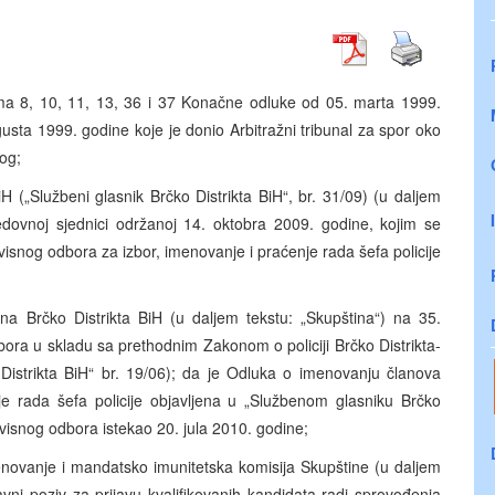
ima 8, 10, 11, 13, 36 i 37 Konačne odluke od 05. marta 1999.
sta 1999. godine koje je donio Arbitražni tribunal za spor oko
og;
BiH („Službeni glasnik Brčko Distrikta BiH“, br. 31/09) (u daljem
 redovnoj sjednici održanoj 14. oktobra 2009. godine, kojim se
isnog odbora za izbor, imenovanje i praćenje rada šefa policije
na Brčko Distrikta BiH (u daljem tekstu: „Skupština“) na 35.
ora u skladu sa prethodnim Zakonom o policiji Brčko Distrikta-
Distrikta BiH“ br. 19/06); da je Odluka o imenovanju članova
e rada šefa policije objavljena u „Službenom glasniku Brčko
avisnog odbora istekao 20. jula 2010. godine;
enovanje i mandatsko imunitetska komisija Skupštine (u daljem
avni poziv za prijavu kvalifikovanih kandidata radi sprovođenja