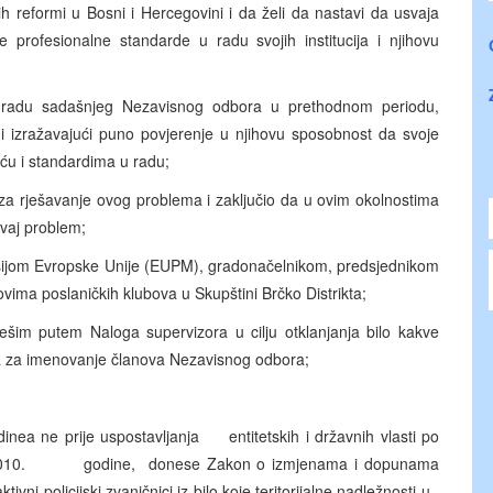
h reformi u Bosni i Hercegovini i da želi da nastavi da usvaja
e profesionalne standarde u radu svojih institucija i njihovu
 radu sadašnjeg Nezavisnog odbora u prethodnom periodu,
a, i izražavajući puno povjerenje u njihovu sposobnost da svoje
ću i standardima u radu;
e za rješavanje ovog problema i zaključio da u ovim okolnostima
vaj problem;
sijom Evropske Unije (EUPM), gradonačelnikom, predsjednikom
vima poslaničkih klubova u Skupštini Brčko Distrikta;
ešim putem Naloga supervizora u cilju otklanjanja bilo kakve
ma za imenovanje članova Nezavisnog odbora;
dinea ne prije uspostavljanja entitetskih i državnih vlasti po
obar 2010. godine, donese Zakon o izmjenama i dopunama
tivni policijski zvaničnici iz bilo koje teritorijalne nadležnosti u