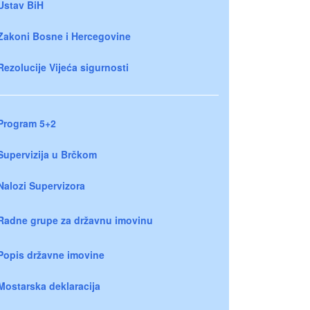
Ustav BiH
Zakoni Bosne i Hercegovine
Rezolucije Vijeća sigurnosti
Program 5+2
Supervizija u Brčkom
Nalozi Supervizora
Radne grupe za državnu imovinu
Popis državne imovine
Mostarska deklaracija