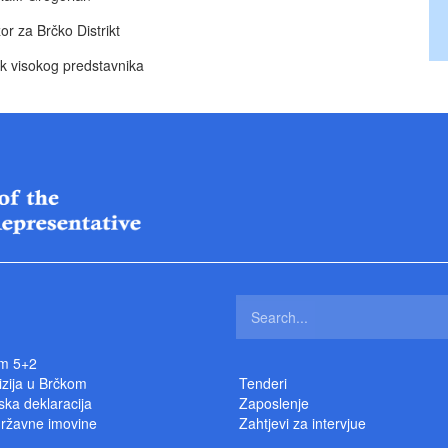
or za Brčko Distrikt
ik visokog predstavnika
m 5+2
izija u Brčkom
Tenderi
ka deklaracija
Zaposlenje
državne imovine
Zahtjevi za intervjue