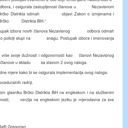
odbora, i osigurala zastupljenost članova u Nezavisnom
tina Brčko Distrikta odmah objavi Zakon o izmjenama i
u Brčko Distrikta BiH.“
e postupak izbora novih članova Nezavisnog odbora odmah
 o policiji stupi na snagu. Postupak izbora i imenovanja
 vrše svoje dužnosti i odgovornosti kao članovi Nezavisnog
ove članove u skladu sa stavom 2 ovog naloga.
hodne mjere kako bi se osigurala implementacija ovog naloga.
ceduralnih radnji.
nom glasniku Brčko Distrikta BiH na engleskom i na službenim
ednosti, verzija na engleskom jeziku je mjerodavna za sve
Raffi Gregorian