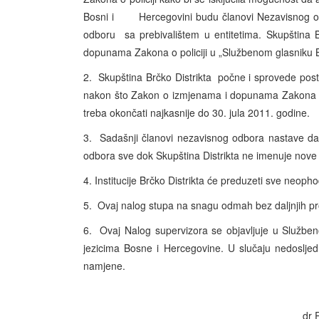
Bosni i Hercegovini budu članovi Nezavisnog 
odboru sa prebivalištem u entitetima. Skupš
dopunama Zakona o policiji u „Službenom glasnik
2. Skupština Brčko Distrikta počne i sproved
nakon što Zakon o izmjenama i dopunama Zakona
treba okončati najkasnije do 30. jula 2011. godine.
3. Sadašnji članovi nezavisnog odbora nastave da
odbora sve dok Skupština Distrikta ne imenuje n
4. Institucije Brčko Distrikta će preduzeti sve neop
5. Ovaj nalog stupa na snagu odmah bez daljnjih pro
6. Ovaj Nalog supervizora se objavljuje u Službe
jezicima Bosne i Hercegovine. U slučaju nedoslj
namjene.
dr 