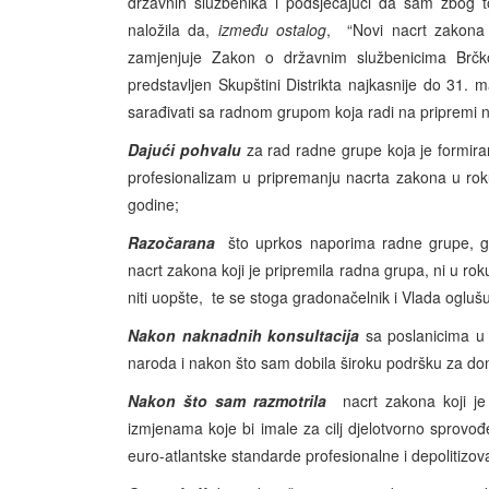
državnih službenika i podsjećajući da sam zbog
naložila da,
između ostalog
, “Novi nacrt zakona k
zamjenjuje Zakon o državnim službenicima Brčko 
predstavljen Skupštini Distrikta najkasnije do 31. 
sarađivati sa radnom grupom koja radi na pripremi 
Dajući pohvalu
za rad radne grupe koja je formira
profesionalizam u pripremanju nacrta zakona u r
godine;
Razočarana
što uprkos naporima radne grupe, grad
nacrt zakona koji je pripremila radna grupa, ni u r
niti uopšte, te se stoga gradonačelnik i Vlada ogluš
Nakon naknadnih konsultacija
sa poslanicima u S
naroda i nakon što sam dobila široku podršku za d
Nakon što sam razmotrila
nacrt zakona koji j
izmjenama koje bi imale za cilj djelotvorno sprovođ
euro-atlantske standarde profesionalne i depolitizo