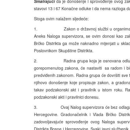
Smatrajući
da je donošenje i sprovođenje ovog zak
stavovi 13 i 67 Konačne odluke i da nema razloga d
Stoga ovim nalažem sljedeće:
1. Zakon o državnoj službi u organima uprav
Aneks Naloga supervizora, se ovim donosi kao za
Brčko Distrikta ga može naknadno mijenjati u skla
Poslovnikom Skupštine Distrikta.
2. Radna grupa koja je osnovana odlukom gra
gorepomenutog zakona, će nastaviti sa
radom
i b
predviđenih zakonom. Radna grupa će dovršiti sve 
njihovo donošenje koje propisuje zakon, a gradona
takav podzakonski akt i pravilnik u istom roku. R
podzakonski akti i pravilnici donesu.
3. Ovaj Nalog supervizora će bez odlaganja bit
Hercegovine. Gradonačelnik i Vlada Brčko Distri
zadovoljavajuće sprovođenje ovog Naloga superv
Distrikta Bosne i Hercegovine. Svaki javni službenik 