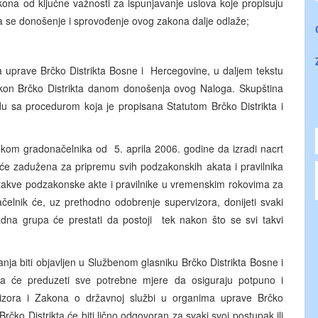
ona od ključne važnosti za ispunjavanje uslova koje propisuju
a se donošenje i sprovođenje ovog zakona dalje odlaže;
e Brčko Distrikta Bosne i Hercegovine, u daljem tekstu
kon Brčko Distrikta danom donošenja ovog Naloga. Skupština
du sa procedurom koja je propisana Statutom Brčko Distrikta i
donačelnika od 5. aprila 2006. godine da izradi nacrt
iće zadužena za pripremu svih podzakonskih akata i pravilnika
takve podzakonske akte i pravilnike u vremenskim rokovima za
čelnik će, uz prethodno odobrenje supervizora, donijeti svaki
adna grupa će prestati da postoji tek nakon što se svi takvi
i objavljen u Službenom glasniku Brčko Distrikta Bosne i
ka će preduzeti sve potrebne mjere da osiguraju potpuno i
izora i Zakona o državnoj službi u organima uprave Brčko
Brčko Distrikta će biti lično odgovoran za svaki svoj postupak ili