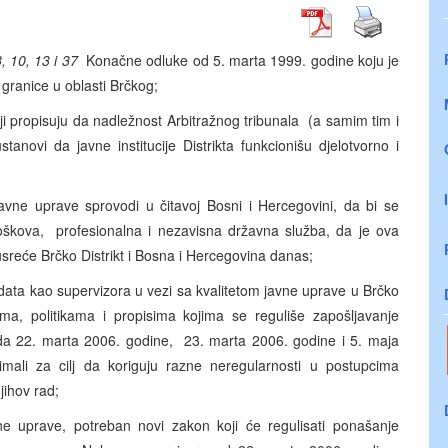
8, 10, 13 i 37
Konačne odluke od 5. marta 1999. godine koju je
 granice u oblasti Brčkog;
 propisuju da nadležnost Arbitražnog tribunala (a samim tim i
anovi da javne institucije Distrikta funkcionišu djelotvorno i
avne uprave sprovodi u čitavoj Bosni i Hercegovini, da bi se
 troškova, profesionalna i nezavisna državna služba, da je ova
susreće Brčko Distrikt i Bosna i Hercegovina danas;
ata kao supervizora u vezi sa kvalitetom javne uprave u Brčko
ima, politikama i propisima kojima se reguliše zapošljavanje
 da 22. marta 2006. godine, 23. marta 2006. godine i 5. maja
mali za cilj da koriguju razne neregularnosti u postupcima
jihov rad;
vne uprave, potreban novi zakon koji će regulisati ponašanje