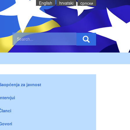
English
hrvatski
cрпски
Saopćenja za javnost
Intervjui
Članci
Govori