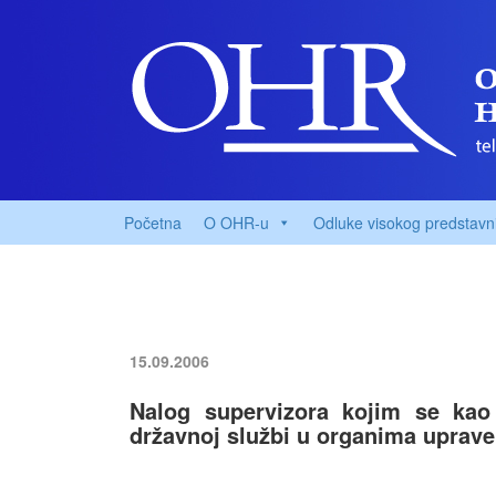
Početna
O OHR-u
Odluke visokog predstavn
15.09.2006
Nalog supervizora kojim se kao
državnoj službi u organima uprave