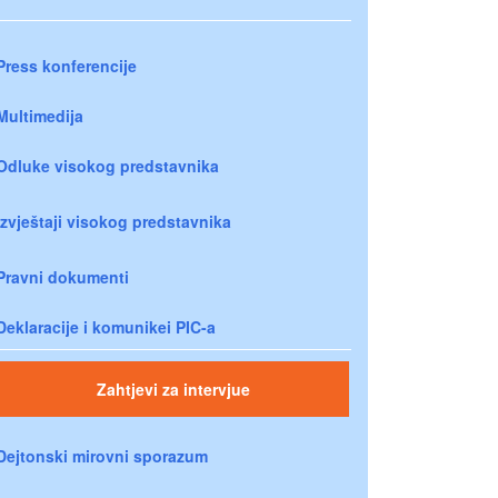
Press konferencije
Multimedija
Odluke visokog predstavnika
Izvještaji visokog predstavnika
Pravni dokumenti
Deklaracije i komunikei PIC-a
Zahtjevi za intervjue
Dejtonski mirovni sporazum