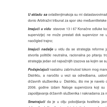
U skladu sa
ovlaštenjimakoja su mi datastavovima
donio Arbitražni tribunal za spor oko međuentitetske
Imajući u vidu
stavove 13 i 67 Konačne odluke koji
supervizije) ne može prestati dok supervizor ne ust
naočigled trajno;
Imajući nadalje
u vidu da se strategija reforme j
stvorila politički neutralna, racionalna po pitanju
strategija jedan od najvažnijih izazova sa kojim se 
Podsjećajući
nastalnu zabrinutost tokom mog mand
Distriktu, a naročito u vezi sa odredbama, uslov
državnih službenika u Distriktu, što me je navelo
2006. godine izdam Naloge supervizora koji su i
zapošljavanja državnih službenika i naknadama za n
Smatrajući
da je u cilju poboljšanja kvaliteta ja