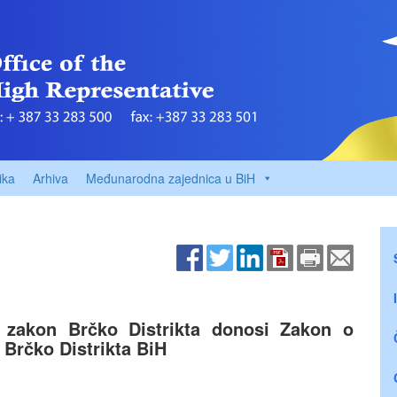
ika
Arhiva
Međunarodna zajednica u BiH
 zakon Brčko Distrikta donosi Zakon o
 Brčko Distrikta BiH