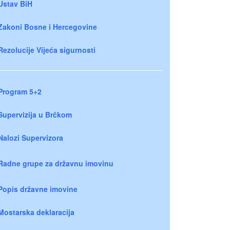
Ustav BiH
Zakoni Bosne i Hercegovine
Rezolucije Vijeća sigurnosti
Program 5+2
Supervizija u Brčkom
Nalozi Supervizora
Radne grupe za državnu imovinu
Popis državne imovine
Mostarska deklaracija