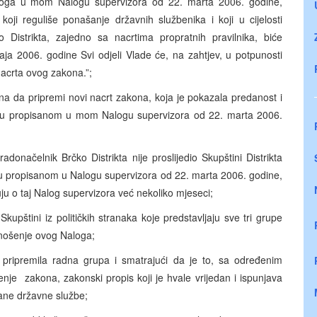
 toga u mom Nalogu supervizora od 22. marta 2006. godine,
oji reguliše ponašanje državnih službenika i koji u cijelosti
Distrikta, zajedno sa nacrtima propratnih pravilnika, biće
maja 2006. godine Svi odjeli Vlade će, na zahtjev, u potpunosti
nacrta ovog zakona.”;
na da pripremi novi nacrt zakona, koja je pokazala predanost i
oku propisanom u mom Nalogu supervizora od 22. marta 2006.
onačelnik Brčko Distrikta nije proslijedio Skupštini Distrikta
oku propisanom u Nalogu supervizora od 22. marta 2006. godine,
uju o taj Nalog supervizora već nekoliko mjeseci;
kupštini iz političkih stranaka koje predstavljaju sve tri grupe
onošenje ovog Naloga;
e pripremila radna grupa i smatrajući da je to, sa određenim
enje zakona, zakonski propis koji je hvale vrijedan i ispunjava
vane državne službe;