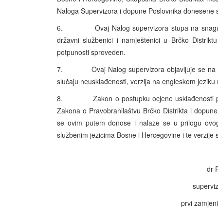
Naloga Supervizora i dopune Poslovnika donesene 
6. Ovaj Nalog supervizora stupa na snagu odmah
državni službenici i namještenici u Brčko Distri
potpunosti sproveden.
7. Ovaj Nalog supervizora objavljuje se na eng
slučaju neusklađenosti, verzija na engleskom jezik
8. Zakon o postupku ocjene usklađenosti prav
Zakona o Pravobranilaštvu Brčko Distrikta i dopune
se ovim putem donose i nalaze se u prilogu ovog N
službenim jezicima Bosne i Hercegovine i te verzij
dr 
superviz
prvi zamjen