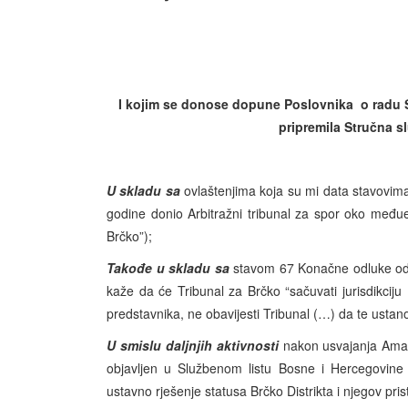
I kojim se donose d
opune Poslovnika
o radu
pripremila Stručna s
U skladu sa
ovlaštenjima koja su mi data stavovima
godine donio Arbitražni tribunal za spor oko međuen
Brčko”);
Takođe u skladu sa
stavom 67 Konačne odluke od 
kaže da će Tribunal za Brčko “sačuvati jurisdikci
predstavnika, ne obavijesti Tribunal (…) da te ustan
U smislu daljnjih aktivnosti
nakon usvajanja Aman
objavljen u Službenom listu Bosne i Hercegovine
ustavno rješenje statusa Brčko Distrikta i njegov p