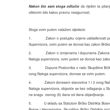
Nakon što sam stoga odlučio
da riješim ta pita
otklonim bilo kakvu pravnu nesigurnost;
Stoga ovim putem nalažem sljedeće:
1. Zakon o postupku ocjene usklađenosti pravnih
Supervizora, ovim putem se donosi kao zakon Brčko 
2. Zakon o izmjenama i dopunama Zakona o Pravo
Naloga supervizora, ovim putem se donosi kao zakon
3. Dopune Poslovnika o radu Skupštine Brčko Dis
ovog Naloga supervizora, donose se ovim putem.
4. Zakoni doneseni stavovima 1 i 2 ovog Nalog
Naloga supervizora, objaviće se bez odlaganja u Sl
na snagu osmog (8) dana od dana objavljivanja.
5. U skladu sa Statutom Brčko Distrikta Bosne i 
Bosne i Hercegovine, Skupština Brčko Distrikta m