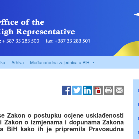
ika
Arhiva
Međunarodna zajednica u BiH
se Zakon o postupku ocjene usklađenosti
H i Zakon o izmjenama i dopunama Zakona
ta BiH kako ih je pripremila Pravosudna