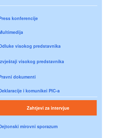
Press konferencije
Multimedija
Odluke visokog predstavnika
Izvještaji visokog predstavnika
Pravni dokumenti
Deklaracije i komunikei PIC-a
Zahtjevi za intervjue
Dejtonski mirovni sporazum