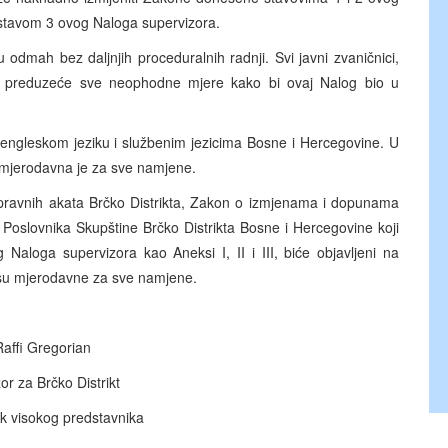
stavom 3 ovog Naloga supervizora.
 bez daljnjih proceduralnih radnji. Svi javni zvaničnici,
ktu preduzeće sve neophodne mjere kako bi ovaj Nalog bio u
leskom jeziku i službenim jezicima Bosne i Hercegovine. U
u mjerodavna je za sve namjene.
nih akata Brčko Distrikta, Zakon o izmjenama i dopunama
 Poslovnika Skupštine Brčko Distrikta Bosne i Hercegovine koji
aloga supervizora kao Aneksi I, II i III, biće objavljeni na
e su mjerodavne za sve namjene.
Raffi Gregorian
or za Brčko Distrikt
ik visokog predstavnika