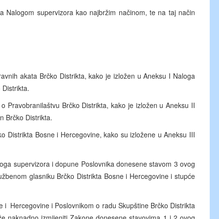
nja Nalogom supervizora kao najbržim načinom, te na taj način
 akata Brčko Distrikta, kako je izložen u Aneksu I Naloga
Distrikta.
branilaštvu Brčko Distrikta, kako je izložen u Aneksu II
 Brčko Distrikta.
trikta Bosne i Hercegovine, kako su izložene u Aneksu III
a supervizora i dopune Poslovnika donesene stavom 3 ovog
užbenom glasniku Brčko Distrikta Bosne i Hercegovine i stupće
Hercegovine i Poslovnikom o radu Skupštine Brčko Distrikta
ože naknadno izmijeniti Zakone donesene stavovima 1 i 2 ovog