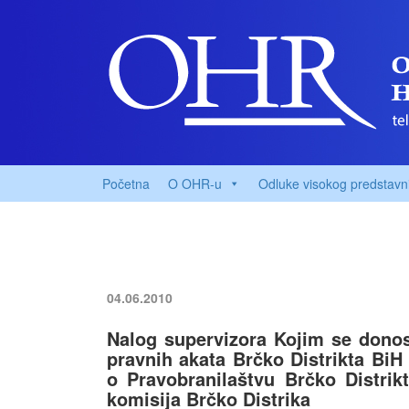
Početna
O OHR-u
Odluke visokog predstavn
04.06.2010
Nalog supervizora Kojim se dono
pravnih akata Brčko Distrikta Bi
o Pravobranilaštvu Brčko Distrik
komisija Brčko Distrika