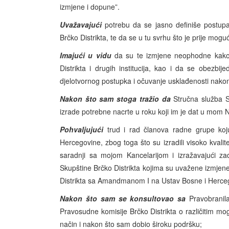
izmjene i dopune”.
Uvažavajući
potrebu da se jasno definiše postupa
Brčko Distrikta, te da se u tu svrhu što je prije mogu
Imajući u vidu
da su te izmjene neophodne kako b
Distrikta i drugih institucija, kao i da se obezbije
djelotvornog postupka i očuvanje usklađenosti nakon
Nakon što sam stoga tražio da
Stručna služba Sk
izrade potrebne nacrte u roku koji im je dat u mom
Pohvaljujući
trud i rad članova radne grupe koju
Hercegovine, zbog toga što su izradili visoko kvali
saradnji sa mojom Kancelarijom i izražavajući z
Skupštine Brčko Distrikta kojima su uvažene izmjene
Distrikta sa Amandmanom I na Ustav Bosne i Herce
Nakon što sam se konsultovao sa
Pravobranila
Pravosudne komisije Brčko Distrikta o različitim mo
način i nakon što sam dobio široku podršku;