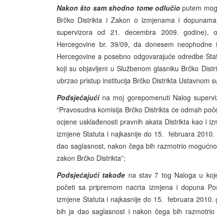
Nakon što sam shodno tome odlučio
putem mog N
Brčko Distrikta i Zakon o izmjenama i dopunama
supervizora od 21. decembra 2009. godine), o
Hercegovine br. 39/09, da donesem neophodne iz
Hercegovine a posebno odgovarajuće odredbe Statu
koji su objavljeni u Službenom glasniku Brčko Distr
ubrzao pristup institucija Brčko Distrikta Ustavnom 
Podsjećajući
na moj gorepomenuti Nalog superviz
“Pravosudna komisija Brčko Distrikta će odmah poče
ocjene usklađenosti pravnih akata Distrikta kao i i
izmjene Statuta i najkasnije do 15. februara 2010. 
dao saglasnost, nakon čega bih razmotrio mogućno
zakon Brčko Distrikta”;
Podsjećajući takođe
na stav 7 tog Naloga u koje
početi sa pripremom nacrta izmjena i dopuna Posl
izmjene Statuta i najkasnije do 15. februara 2010. 
bih ja dao saglasnost i nakon čega bih razmotr