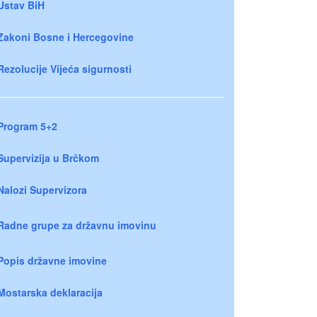
Ustav BiH
Zakoni Bosne i Hercegovine
Rezolucije Vijeća sigurnosti
Program 5+2
Supervizija u Brčkom
Nalozi Supervizora
Radne grupe za državnu imovinu
Popis državne imovine
Mostarska deklaracija