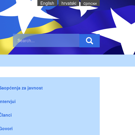
English
hrvatski
cрпски
Saopćenja za javnost
Intervjui
Članci
Govori