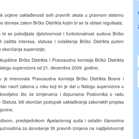
k ocjene usklađenosti svih pravnih akata u pravnom sistemu
će donese zakon Brčko Distrikta kojim bi se ta oblast regulisala;
i se poboljšala djelotvornost i funkcionalnost sudova Brčko
di zaštita interesa, statusa i ovlaštenja Brčko Distrikta putem
 okončanja supervizije;
upštine Brčko Distrikta i Pravosudna komisija Brčko Distrikta
 Nalogu supervizora od 21. decembra 2009. godine;
 je imenovala Pravosudna komisija Brčko Distrikta Bosne i
tetan nacrt zakona u roku koji im je dat u Nalogu supervizora u
adovoljstvo što će izmjenama i dopunama Poslovnika o radu
 Statuta, biti okončan postupak usklađivanja zakonskih propisa
govine;
štvom, predsjednikom Apelacionog suda i ostalim članovima
gućnostima za donošenje tih pravnih izmjena na najdjelotvorniji