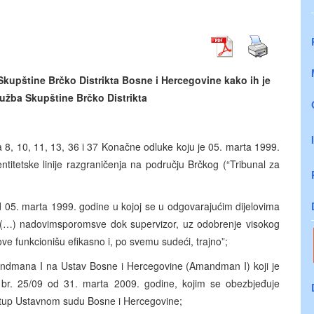
Skupštine Brčko Distrikta Bosne i Hercegovine
kako ih je
lužba Skupštine Brčko Distrikta
 8, 10, 11, 13, 36 i 37 Konačne odluke koju je 05. marta 1999.
titetske linije razgraničenja na području Brčkog (“Tribunal za
05. marta 1999. godine u kojoj se u odgovarajućim dijelovima
ju (…) nadovimsporomsve dok supervizor, uz odobrenje visokog
ove funkcionišu efikasno i, po svemu sudeći, trajno”;
dmana I na Ustav Bosne i Hercegovine (Amandman I) koji je
 br. 25/09 od 31. marta 2009. godine, kojim se obezbjeđuje
ristup Ustavnom sudu Bosne i Hercegovine;