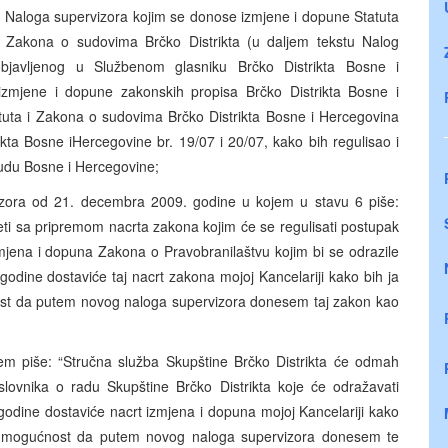
aloga supervizora kojim se donose izmjene i dopune Statuta
 Zakona o sudovima Brčko Distrikta (u daljem tekstu Nalog
bjavljenog u Službenom glasniku Brčko Distrikta Bosne i
mjene i dopune zakonskih propisa Brčko Distrikta Bosne i
ta i Zakona o sudovima Brčko Distrikta Bosne i Hercegovina
ikta Bosne iHercegovine br. 19/07 i 20/07, kako bih regulisao i
sudu Bosne i Hercegovine;
ora od 21. decembra 2009. godine u kojem u stavu 6 piše:
ti sa pripremom nacrta zakona kojim će se regulisati postupak
zmjena i dopuna Zakona o Pravobranilaštvu kojim bi se odrazile
godine dostaviće taj nacrt zakona mojoj Kancelariji kako bih ja
st da putem novog naloga supervizora donesem taj zakon kao
m piše: “Stručna služba Skupštine Brčko Distrikta će odmah
ovnika o radu Skupštine Brčko Distrikta koje će odražavati
godine dostaviće nacrt izmjena i dopuna mojoj Kancelariji kako
io mogućnost da putem novog naloga supervizora donesem te