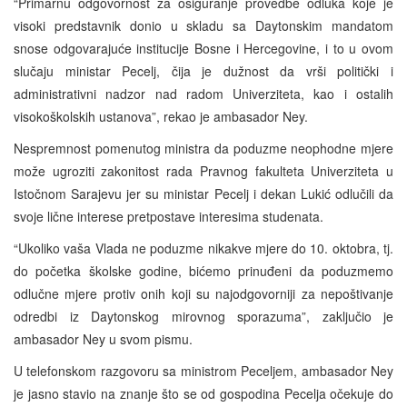
“Primarnu odgovornost za osiguranje provedbe odluka koje je
visoki predstavnik donio u skladu sa Daytonskim mandatom
snose odgovarajuće institucije Bosne i Hercegovine, i to u ovom
slučaju ministar Pecelj, čija je dužnost da vrši politički i
administrativni nadzor nad radom Univerziteta, kao i ostalih
visokoškolskih ustanova”, rekao je ambasador Ney.
Nespremnost pomenutog ministra da poduzme neophodne mjere
može ugroziti zakonitost rada Pravnog fakulteta Univerziteta u
Istočnom Sarajevu jer su ministar Pecelj i dekan Lukić odlučili da
svoje lične interese pretpostave interesima studenata.
“Ukoliko vaša Vlada ne poduzme nikakve mjere do 10. oktobra, tj.
do početka školske godine, bićemo prinuđeni da poduzmemo
odlučne mjere protiv onih koji su najodgovorniji za nepoštivanje
odredbi iz Daytonskog mirovnog sporazuma”, zaključio je
ambasador Ney u svom pismu.
U telefonskom razgovoru sa ministrom Peceljem, ambasador Ney
je jasno stavio na znanje što se od gospodina Pecelja očekuje do