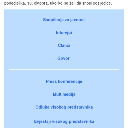
ponedjeljka, 10. oktobra, ukoliko ne želi da snosi posljedice.
Saopćenja za javnost
Intervjui
Članci
Govori
Press konferencije
Multimedija
Odluke visokog predstavnika
Izvještaji visokog predstavnika