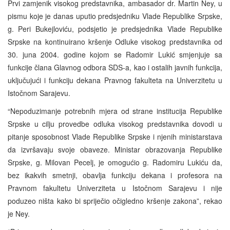
Prvi zamjenik visokog predstavnika, ambasador dr. Martin Ney, u
pismu koje je danas uputio predsjedniku Vlade Republike Srpske,
g. Peri Bukejloviću, podsjetio je predsjednika Vlade Republike
Srpske na kontinuirano kršenje Odluke visokog predstavnika od
30. juna 2004. godine kojom se Radomir Lukić smjenjuje sa
funkcije člana Glavnog odbora SDS-a, kao i ostalih javnih funkcija,
uključujući i funkciju dekana Pravnog fakulteta na Univerzitetu u
Istočnom Sarajevu.
“Nepoduzimanje potrebnih mjera od strane institucija Republike
Srpske u cilju provedbe odluka visokog predstavnika dovodi u
pitanje sposobnost Vlade Republike Srpske i njenih ministarstava
da izvršavaju svoje obaveze. Ministar obrazovanja Republike
Srpske, g. Milovan Pecelj, je omogućio g. Radomiru Lukiću da,
bez ikakvih smetnji, obavlja funkciju dekana i profesora na
Pravnom fakultetu Univerziteta u Istočnom Sarajevu i nije
poduzeo ništa kako bi spriječio očigledno kršenje zakona”, rekao
je Ney.