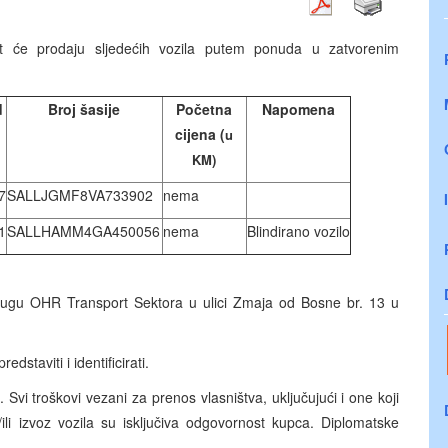
it će prodaju sljedećih vozila putem ponuda u zatvorenim
d
Broj šasije
Početna
Napomena
cijena (
u
KM)
7
SALLJGMF8VA733902
nema
1
SALLHAMM4GA450056
nema
Blindirano vozilo
krugu OHR Transport Sektora u ulici Zmaja od Bosne br. 13 u
edstaviti i identificirati.
Svi troškovi vezani za prenos vlasništva, uključujući i one koji
/ili izvoz vozila su isključiva odgovornost kupca. Diplomatske