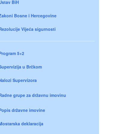
Ustav BiH
Zakoni Bosne i Hercegovine
Rezolucije Vijeća sigurnosti
Program 5+2
Supervizija u Brčkom
Nalozi Supervizora
Radne grupe za državnu imovinu
Popis državne imovine
Mostarska deklaracija