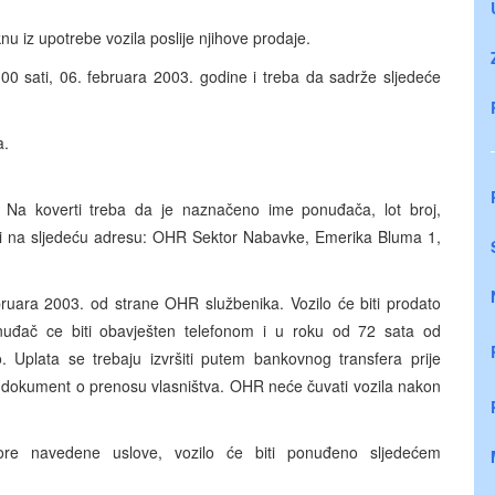
u iz upotrebe vozila poslije njihove prodaje.
0 sati, 06. februara 2003. godine i treba da sadrže sljedeće
a.
 Na koverti treba da je naznačeno ime ponuđača, lot broj,
iti na sljedeću adresu: OHR Sektor Nabavke, Emerika Bluma 1,
bruara 2003. od strane OHR službenika. Vozilo će biti prodato
onuđač ce biti obavješten telefonom i u roku od 72 sata od
. Uplata se trebaju izvršiti putem bankovnog transfera prije
e dokument o prenosu vlasništva. OHR neće čuvati vozila nakon
gore navedene uslove, vozilo će biti ponuđeno sljedećem