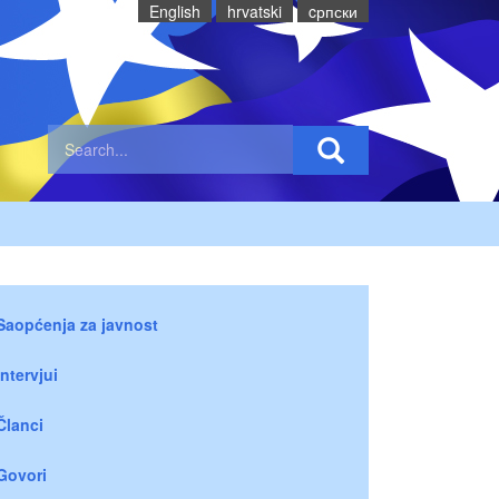
English
hrvatski
cрпски
Saopćenja za javnost
Intervjui
Članci
Govori