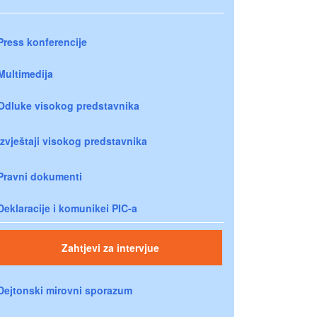
Press konferencije
Multimedija
Odluke visokog predstavnika
Izvještaji visokog predstavnika
Pravni dokumenti
Deklaracije i komunikei PIC-a
Zahtjevi za intervjue
Dejtonski mirovni sporazum