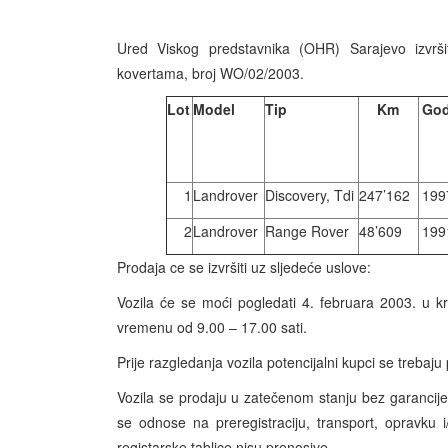
Ured Viskog predstavnika (OHR) Sarajevo izvrš
kovertama, broj WO/02/2003.
Lot
Model
Tip
Km
Go
1
Landrover
Discovery, Tdi
247’162
199
2
Landrover
Range Rover
48’609
199
Prodaja ce se izvršiti uz sljedeće uslove:
Vozila će se moći pogledati 4. februara 2003. u 
vremenu od 9.00 – 17.00 sati.
Prije razgledanja vozila potencijalni kupci se trebaju pr
Vozila se prodaju u zatečenom stanju bez garancije. 
se odnose na preregistraciju, transport, opravku i
registarske tablice nisu prenosive.