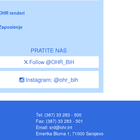
OHR tenderi
Zaposlenje
PRATITE NAS
Follow @OHR_BiH
Instagram: @ohr_bih
Tel: (387) 33 283 - 500
Fax: (387) 33 283 - 501
Email:
srd@ohr.int
Emerika Bluma 1, 71000 Sarajevo