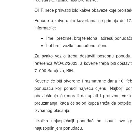
OHR neće prihvatiti bilo kakve obaveze koje proistekn
Ponude u zatvorenim kovertama se primaju do 17:0
informacije:
Ime i prezime, broj telefona i adresu ponuđač
Lot broj vozila i ponuđenu cijenu.
Za svako vozilo treba dostaviti posebnu ponudu.
referenca WO/02/2003, a koverte treba biti dostav
71000 Sarajevo, BiH.
Koverte će biti otvorene i razmatrane dana 10. fe
ponuđaču koji ponudi najveću cijenu. Najbolji p
obavještenja će morati da uplati i preuzme vozilo
preuzimanja, kada će se od kupca tražiti da potpiš
izvršenog plaćanja.
Ukoliko najuspješniji ponuđač ne ispuni sve 
najuspješnijem ponuđaču.