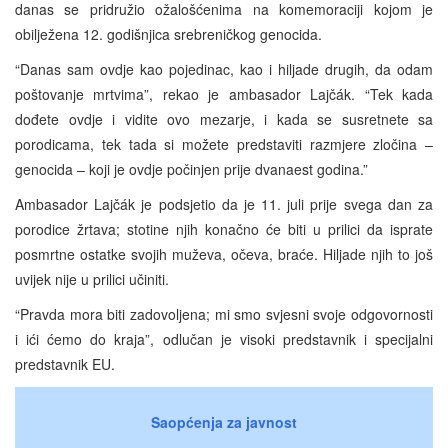
danas se pridružio ožalošćenima na komemoraciji kojom je
obilježena 12. godišnjica srebreničkog genocida.
“Danas sam ovdje kao pojedinac, kao i hiljade drugih, da odam
poštovanje mrtvima”, rekao je ambasador Lajčák. “Tek kada
dođete ovdje i vidite ovo mezarje, i kada se susretnete sa
porodicama, tek tada si možete predstaviti razmjere zločina –
genocida – koji je ovdje počinjen prije dvanaest godina.”
Ambasador Lajčák je podsjetio da je 11. juli prije svega dan za
porodice žrtava; stotine njih konačno će biti u prilici da isprate
posmrtne ostatke svojih muževa, očeva, braće. Hiljade njih to još
uvijek nije u prilici učiniti.
“Pravda mora biti zadovoljena; mi smo svjesni svoje odgovornosti
i ići ćemo do kraja”, odlučan je visoki predstavnik i specijalni
predstavnik EU.
Saopćenja za javnost