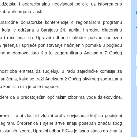
džetsku i operacionalnu neovisnost policije uz istovremeno
 izabranih organa vlasti.
đunarodne donatorske konferencije o regionalnom programu
a, koja je održana u Sarajevu 24. aprila, i srodnu bilateralnu
ce i raseljena lica. Upravni odbor je također pozvao nadležne
 rješenja i spriječe poništavanje načinjenih pomaka u pogledu
predratne domove, kao što je zagarantirano Aneksom 7 Općeg
ost oba entiteta da sudjeluju u radu zajedničke komisije za
zgraničenja, kako se traži Aneksom 2 Općeg okvirnog sporazuma
tu komisiju čim je prije moguće.
lidere da u predstojećim općinskim izborima vode dalekovidne,
ci, ratni zločini i zločini protiv čovječnosti koji su počinjeni
 negirani. Srebrenica i njene žrtve imaju poseban značaj zbog
h lokalnih izbora, Upravni odbor PIC-a je jasno stavio do znanja