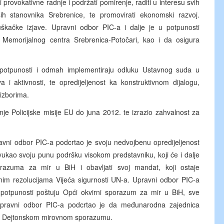
ati provokativne radnje i podržati pomirenje, raditi u interesu svih
ih stanovnika Srebrenice, te promovirati ekonomski razvoj.
huškačke izjave. Upravni odbor PIC-a i dalje je u potpunosti
 Memorijalnog centra Srebrenica-Potočari, kao i da osigura
potpunosti i odmah implementiraju odluku Ustavnog suda u
i aktivnosti, te opredijeljenost ka konstruktivnom dijalogu,
 izborima.
e Policijske misije EU do juna 2012. te izrazio zahvalnost za
ravni odbor PIC-a podcrtao je svoju nedvojbenu opredijeljenost
podvukao svoju punu podršku visokom predstavniku, koji će i dalje
razuma za mir u BiH i obavljati svoj mandat, koji ostaje
nim rezolucijama Vijeća sigurnosti UN-a. Upravni odbor PIC-a
potpunosti poštuju Opći okvirni sporazum za mir u BiH, sve
Upravni odbor PIC-a podcrtao je da međunarodna zajednica
ke Dejtonskom mirovnom sporazumu.