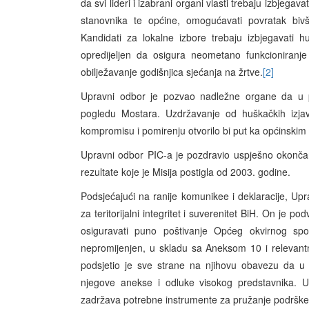
da svi lideri i izabrani organi vlasti trebaju izbjegav
stanovnika te općine, omogućavati povratak bivš
Kandidati za lokalne izbore trebaju izbjegavati 
opredijeljen da osigura neometano funkcioniranje
obilježavanje godišnjica sjećanja na žrtve.
[2]
Upravni odbor je pozvao nadležne organe da u 
pogledu Mostara. Uzdržavanje od huškačkih izjava 
kompromisu i pomirenju otvorilo bi put ka općinskim
Upravni odbor PIC-a je pozdravio uspješno okončanj
rezultate koje je Misija postigla od 2003. godine.
Podsjećajući na ranije komunikee i deklaracije, Up
za teritorijalni integritet i suverenitet BiH. On je 
osiguravati puno poštivanje Općeg okvirnog spo
nepromijenjen, u skladu sa Aneksom 10 i relevant
podsjetio je sve strane na njihovu obavezu da u 
njegove anekse i odluke visokog predstavnika. 
zadržava potrebne instrumente za pružanje podrš