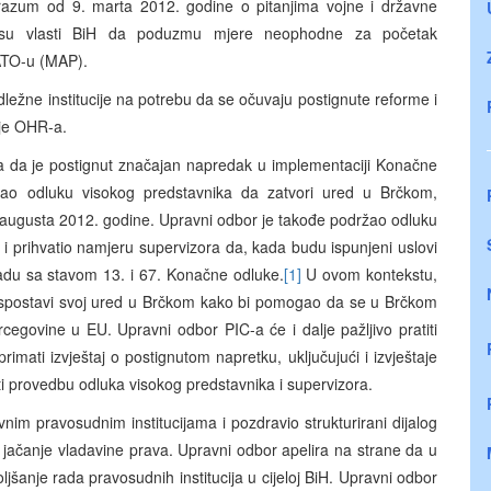
razum od 9. marta 2012. godine o pitanjima vojne i državne
 su vlasti BiH da poduzmu mjere neophodne za početak
ATO-u (MAP).
adležne institucije na potrebu da se očuvaju postignute reforme i
nje OHR-a.
ra da je postignut značajan napredak u implementaciji Konačne
ao odluku visokog predstavnika da zatvori ured u Brčkom,
 augusta 2012. godine. Upravni odbor je takođe podržao odluku
 i prihvatio namjeru supervizora da, kada budu ispunjeni uslovi
kladu sa stavom 13. i 67. Konačne odluke.
[1]
U ovom kontekstu,
spostavi svoj ured u Brčkom kako bi pomogao da se u Brčkom
cegovine u EU. Upravni odbor PIC-a će i dalje pažljivo pratiti
primati izvještaj o postignutom napretku, uključujući i izvještaje
iti provedbu odluka visokog predstavnika i supervizora.
im pravosudnim institucijama i pozdravio strukturirani dijalog
jačanje vladavine prava. Upravni odbor apelira na strane da u
šanje rada pravosudnih institucija u cijeloj BiH. Upravni odbor