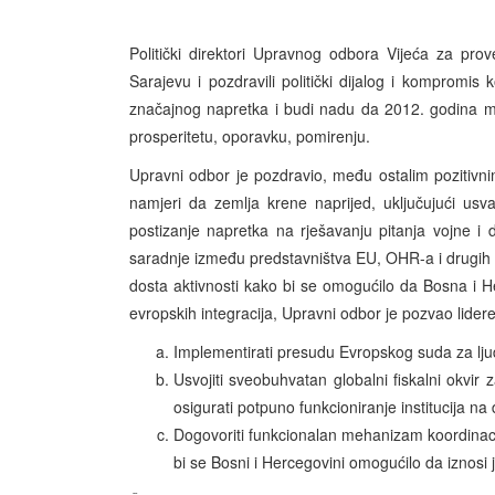
Politički direktori Upravnog odbora Vijeća za pr
Sarajevu i pozdravili politički dijalog i kompromis 
značajnog napretka i budi nadu da 2012. godina mo
prosperitetu, oporavku, pomirenju.
Upravni odbor je pozdravio, među ostalim pozitivnim
namjeri da zemlja krene naprijed, uključujući usv
postizanje napretka na rješavanju pitanja vojne i
saradnje između predstavništva EU, OHR-a i drugih
dosta aktivnosti kako bi se omogućilo da Bosna i H
evropskih integracija, Upravni odbor je pozvao lid
Implementirati presudu Evropskog suda za ljud
Usvojiti sveobuhvatan globalni fiskalni okvir
osigurati potpuno funkcioniranje institucija 
Dogovoriti funkcionalan mehanizam koordinacij
bi se Bosni i Hercegovini omogućilo da iznosi 