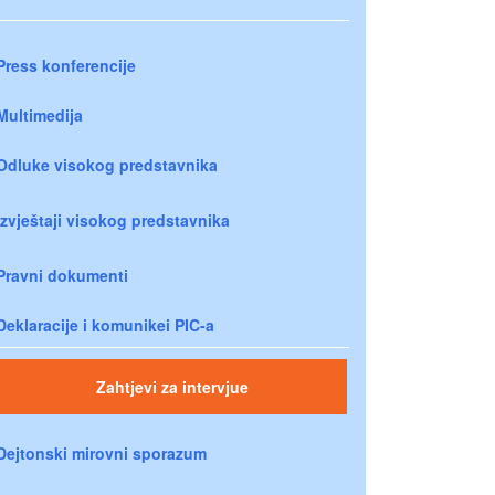
Press konferencije
Multimedija
Odluke visokog predstavnika
Izvještaji visokog predstavnika
Pravni dokumenti
Deklaracije i komunikei PIC-a
Zahtjevi za intervjue
Dejtonski mirovni sporazum