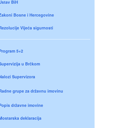
Ustav BiH
Zakoni Bosne i Hercegovine
Rezolucije Vijeća sigurnosti
Program 5+2
Supervizija u Brčkom
Nalozi Supervizora
Radne grupe za državnu imovinu
Popis državne imovine
Mostarska deklaracija