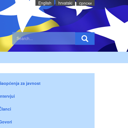
English
hrvatski
cрпски
Saopćenja za javnost
Intervjui
Članci
Govori