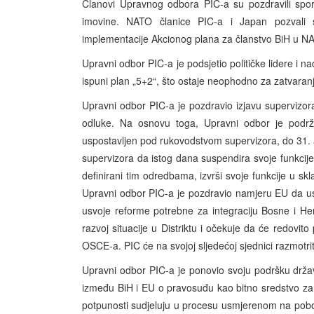
Članovi Upravnog odbora PIC-a su pozdravili spo
imovine. NATO članice PIC-a i Japan pozvali
implementacije Akcionog plana za članstvo BiH u N
Upravni odbor PIC-a je podsjetio političke lidere i n
ispuni plan „5+2“, što ostaje neophodno za zatvara
Upravni odbor PIC-a je pozdravio izjavu supervizo
odluke. Na osnovu toga, Upravni odbor je podrž
uspostavljen pod rukovodstvom supervizora, do 31.
supervizora da istog dana suspendira svoje funkcije
definirani tim odredbama, izvrši svoje funkcije u s
Upravni odbor PIC-a je pozdravio namjeru EU da u
usvoje reforme potrebne za integraciju Bosne i Her
razvoj situacije u Distriktu i očekuje da će redovito 
OSCE-a. PIC će na svojoj sljedećoj sjednici razmotr
Upravni odbor PIC-a je ponovio svoju podršku državn
između BiH i EU o pravosuđu kao bitno sredstvo za 
potpunosti sudjeluju u procesu usmjerenom na pobolj