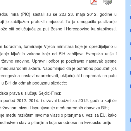
ovedbu mira (PIC) sastali su se 22.i 23. maja 2012. godine u
koji je zabilježen proteklih mjeseci. To je omogućilo postizanje
že biti odlučujuća za put Bosne i Hercegovine ka stabilnosti,
 koracima, formiranje Vijeća ministara koje je opredijeljeno u
ajanje ključnih zakona koje od BiH zahtijeva Evropska unija i
 državne imovine. Upravni odbor je pozdravio nastavak tijesne
 međunarodnih aktera. Napominjući da je potrebno poduzeti još
ercegovina nastavi napredovati, uključujući i napredak na putu
ere u BiH da odmah poduzmu sljedeće:
ska prava u slučaju Sejdić-Finci;
 za period 2012.-2014. i državni budžet za 2012. godinu koji će
na državnom nivou i ispunjavanje međunarodnih obaveza BiH;
e među različitim nivoima vlasti o pitanjima u vezi sa EU, kako
jedinstven stav o pitanjima koja se odnose na Evropsku uniju.