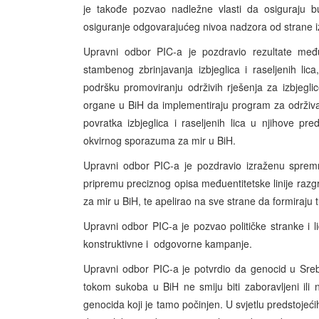
je takođe pozvao nadležne vlasti da osiguraju bu
osiguranje odgovarajućeg nivoa nadzora od strane
Upravni odbor PIC-a je pozdravio rezultate me
stambenog zbrinjavanja izbjeglica i raseljenih lic
podršku promoviranju održivih rješenja za izbjegli
organe u BiH da implementiraju program za održiva
povratka izbjeglica i raseljenih lica u njihove 
okvirnog sporazuma za mir u BiH.
Upravni odbor PIC-a je pozdravio izraženu spremn
pripremu preciznog opisa međuentitetske linije ra
za mir u BiH, te apelirao na sve strane da formiraju 
Upravni odbor PIC-a je pozvao političke stranke i 
konstruktivne i odgovorne kampanje.
Upravni odbor PIC-a je potvrdio da genocid u Srebreni
tokom sukoba u BiH ne smiju biti zaboravljeni ili
genocida koji je tamo počinjen. U svjetlu predstojeći