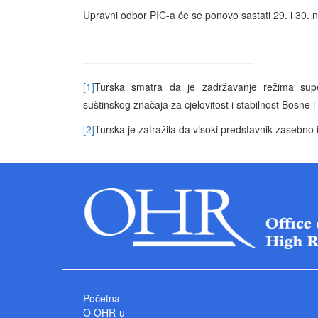
Upravni odbor PIC-a će se ponovo sastati 29. i 30.
[1]
Turska smatra da je zadržavanje režima supe
suštinskog značaja za cjelovitost i stabilnost Bosne i
[2]
Turska je zatražila da visoki predstavnik zasebno i
Početna
O OHR-u