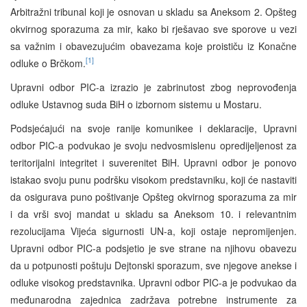
Arbitražni tribunal koji je osnovan u skladu sa Aneksom 2. Opšteg
okvirnog sporazuma za mir, kako bi rješavao sve sporove u vezi
sa važnim i obavezujućim obavezama koje proističu iz Konačne
[1]
odluke o Brčkom.
Upravni odbor PIC-a izrazio je zabrinutost zbog neprovođenja
odluke Ustavnog suda BiH o izbornom sistemu u Mostaru.
Podsjećajući na svoje ranije komunikee i deklaracije, Upravni
odbor PIC-a podvukao je svoju nedvosmislenu opredijeljenost za
teritorijalni integritet i suverenitet BiH. Upravni odbor je ponovo
istakao svoju punu podršku visokom predstavniku, koji će nastaviti
da osigurava puno poštivanje Opšteg okvirnog sporazuma za mir
i da vrši svoj mandat u skladu sa Aneksom 10. i relevantnim
rezolucijama Vijeća sigurnosti UN-a, koji ostaje nepromijenjen.
Upravni odbor PIC-a podsjetio je sve strane na njihovu obavezu
da u potpunosti poštuju Dejtonski sporazum, sve njegove anekse i
odluke visokog predstavnika. Upravni odbor PIC-a je podvukao da
međunarodna zajednica zadržava potrebne instrumente za