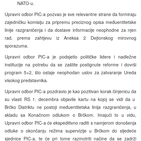
NATO-u.
Upravni odbor PIC-a pozvao je sve relevantne strane da formiraju
zajedničku komisiju za pripremu preciznog opisa međuentitetske
linije razgraničenja i da dostave informacije neophodne za njen
rad, prema zahtjevu iz Aneksa 2 Dejtonskog mirovnog
sporazuma.
Upravni odbor PIC-a je podsjetio političke lidere i nadležne
institucije na potrebu da se zaštite postignute reforme i dovrši
program 5+2, što ostaje neophodan uslov za zatvaranje Ureda
visokog predstavnika.
Upravni odbor PIC-a pozdravio je kao pozitivan korak činjenicu da
su vlasti RS 1. decembra objavile kartu na kojoj se vidi da u
Brčko Distriktu ne postoji međuentitetska linija razgraničenja, u
skladu sa Konačnom odlukom o Brčkom. Imajući to u vidu,
Upravni odbor PIC-a će ekspeditivno raditi s namjerom donošenja
odluke o okončanju režima supervizije u Brčkom do sljedeće
sjednice PIC-a, te će pri tome razmotriti načine da se zadrži