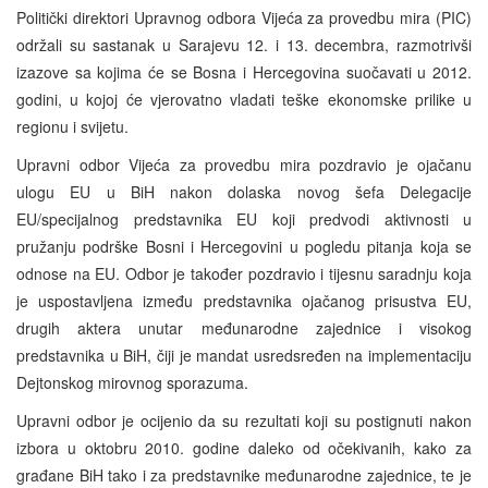
Politički direktori Upravnog odbora Vijeća za provedbu mira (PIC)
održali su sastanak u Sarajevu 12. i 13. decembra, razmotrivši
izazove sa kojima će se Bosna i Hercegovina suočavati u 2012.
godini, u kojoj će vjerovatno vladati teške ekonomske prilike u
regionu i svijetu.
Upravni odbor Vijeća za provedbu mira pozdravio je ojačanu
ulogu EU u BiH nakon dolaska novog šefa Delegacije
EU/specijalnog predstavnika EU koji predvodi aktivnosti u
pružanju podrške Bosni i Hercegovini u pogledu pitanja koja se
odnose na EU. Odbor je također pozdravio i tijesnu saradnju koja
je uspostavljena između predstavnika ojačanog prisustva EU,
drugih aktera unutar međunarodne zajednice i visokog
predstavnika u BiH, čiji je mandat usredsređen na implementaciju
Dejtonskog mirovnog sporazuma.
Upravni odbor je ocijenio da su rezultati koji su postignuti nakon
izbora u oktobru 2010. godine daleko od očekivanih, kako za
građane BiH tako i za predstavnike međunarodne zajednice, te je