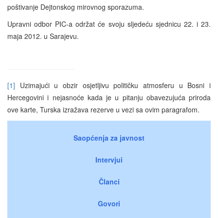
poštivanje Dejtonskog mirovnog sporazuma.
Upravni odbor PIC-a održat će svoju sljedeću sjednicu 22. i 23.
maja 2012. u Sarajevu.
[1]
Uzimajući u obzir osjetljivu političku atmosferu u Bosni i
Hercegovini i nejasnoće kada je u pitanju obavezujuća priroda
ove karte, Turska izražava rezerve u vezi sa ovim paragrafom.
Saopćenja za javnost
Intervjui
Članci
Govori