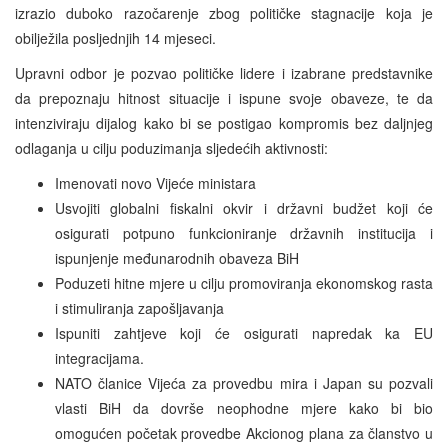
izrazio duboko razočarenje zbog političke stagnacije koja je
obilježila posljednjih 14 mjeseci.
Upravni odbor je pozvao političke lidere i izabrane predstavnike
da prepoznaju hitnost situacije i ispune svoje obaveze, te da
intenziviraju dijalog kako bi se postigao kompromis bez daljnjeg
odlaganja u cilju poduzimanja sljedećih aktivnosti:
Imenovati novo Vijeće ministara
Usvojiti globalni fiskalni okvir i državni budžet koji će
osigurati potpuno funkcioniranje državnih institucija i
ispunjenje međunarodnih obaveza BiH
Poduzeti hitne mjere u cilju promoviranja ekonomskog rasta
i stimuliranja zapošljavanja
Ispuniti zahtjeve koji će osigurati napredak ka EU
integracijama.
NATO članice Vijeća za provedbu mira i Japan su pozvali
vlasti BiH da dovrše neophodne mjere kako bi bio
omogućen početak provedbe Akcionog plana za članstvo u