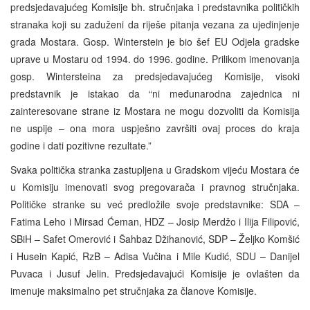
predsjedavajućeg Komisije bh. stručnjaka i predstavnika političkih
stranaka koji su zaduženi da riješe pitanja vezana za ujedinjenje
grada Mostara. Gosp. Winterstein je bio šef EU Odjela gradske
uprave u Mostaru od 1994. do 1996. godine. Prilikom imenovanja
gosp. Wintersteina za predsjedavajućeg Komisije, visoki
predstavnik je istakao da “ni međunarodna zajednica ni
zainteresovane strane iz Mostara ne mogu dozvoliti da Komisija
ne uspije – ona mora uspješno završiti ovaj proces do kraja
godine i dati pozitivne rezultate.”
Svaka politička stranka zastupljena u Gradskom vijeću Mostara će
u Komisiju imenovati svog pregovarača i pravnog stručnjaka.
Političke stranke su već predložile svoje predstavnike: SDA –
Fatima Leho i Mirsad Ćeman, HDZ – Josip Merdžo i Ilija Filipović,
SBiH – Safet Omerović i Šahbaz Džihanović, SDP – Željko Komšić
i Husein Kapić, RzB – Adisa Vučina i Mile Kudić, SDU – Danijel
Puvaca i Jusuf Jelin. Predsjedavajući Komisije je ovlašten da
imenuje maksimalno pet stručnjaka za članove Komisije.