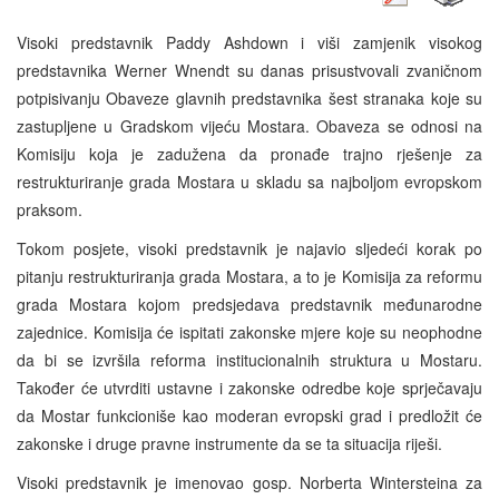
Visoki predstavnik Paddy Ashdown i viši zamjenik visokog
predstavnika Werner Wnendt su danas prisustvovali zvaničnom
potpisivanju Obaveze glavnih predstavnika šest stranaka koje su
zastupljene u Gradskom vijeću Mostara. Obaveza se odnosi na
Komisiju koja je zadužena da pronađe trajno rješenje za
restrukturiranje grada Mostara u skladu sa najboljom evropskom
praksom.
Tokom posjete, visoki predstavnik je najavio sljedeći korak po
pitanju restrukturiranja grada Mostara, a to je Komisija za reformu
grada Mostara kojom predsjedava predstavnik međunarodne
zajednice. Komisija će ispitati zakonske mjere koje su neophodne
da bi se izvršila reforma institucionalnih struktura u Mostaru.
Također će utvrditi ustavne i zakonske odredbe koje sprječavaju
da Mostar funkcioniše kao moderan evropski grad i predložit će
zakonske i druge pravne instrumente da se ta situacija riješi.
Visoki predstavnik je imenovao gosp. Norberta Wintersteina za