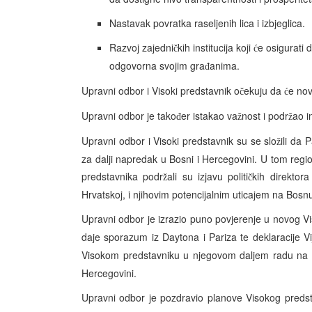
Nastavak povratka raseljenih lica i izbjeglica.
Razvoj zajedni
kih institucija koji
e osigurati
č
ć
odgovorna svojim gra
anima.
đ
Upravni odbor i Visoki predstavnik o
ekuju da
e nov
č
ć
Upravni odbor je tako
er istakao va
nost i podr
ao i
đ
ž
ž
Upravni odbor i Visoki predstavnik su se slo
ili da 
ž
za dalji napredak u Bosni i Hercegovini. U tom reg
predstavnika podr
ali su izjavu politi
kih direktor
ž
č
Hrvatskoj, i njihovim potencijalnim uticajem na Bosn
Upravni odbor je izrazio puno povjerenje u novog V
daje sporazum iz Daytona i Pariza te deklaracije Vi
Visokom predstavniku u njegovom daljem radu na ko
Hercegovini.
Upravni odbor je pozdravio planove Visokog preds