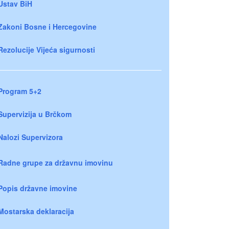
Ustav BiH
Zakoni Bosne i Hercegovine
Rezolucije Vijeća sigurnosti
Program 5+2
Supervizija u Brčkom
Nalozi Supervizora
Radne grupe za državnu imovinu
Popis državne imovine
Mostarska deklaracija