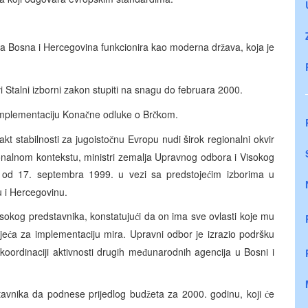
 da Bosna i Hercegovina funkcionira kao moderna dr
ava, koja je
ž
i Stalni izborni zakon stupiti na snagu do februara 2000.
mplementaciju Kona
ne odluke o Br
kom.
č
č
Pakt stabilnosti za jugoisto
nu Evropu nudi širok regionalni okvir
č
ionalnom kontekstu, ministri zemalja Upravnog odbora i Visokog
a od 17. septembra 1999. u vezi sa predstoje
im izborima u
ć
u i Hercegovinu.
isokog predstavnika, konstatuju
i da on ima sve ovlasti koje mu
ć
je
a za implementaciju mira. Upravni odbor je izrazio podršku
ć
ordinaciji aktivnosti drugih me
unarodnih agencija u Bosni i
đ
tavnika da podnese prijedlog bud
eta za 2000. godinu, koji
e
ž
ć