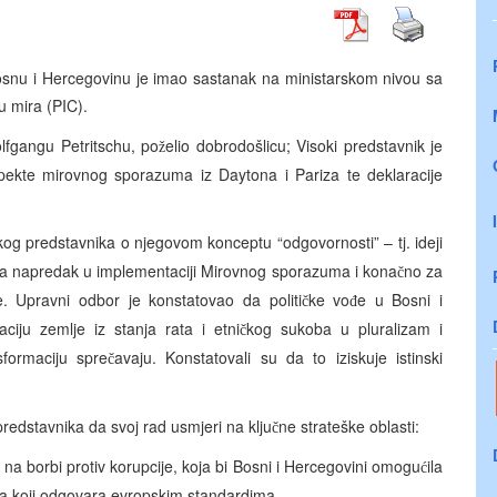
osnu i Hercegovinu je imao sastanak na ministarskom nivou sa
u mira (PIC).
fgangu Petritschu, po
elio dobrodošlicu; Visoki predstavnik je
ž
spekte mirovnog sporazuma iz Daytona i Pariza te deklaracije
kog predstavnika o njegovom konceptu “odgovornosti” – tj. ideji
za napredak u implementaciji Mirovnog sporazuma i kona
no za
č
e. Upravni odbor je konstatovao da politi
ke vo
e u Bosni i
č
đ
iju zemlje iz stanja rata i etni
kog sukoba u pluralizam i
č
formaciju spre
avaju. Konstatovali su da to iziskuje istinski
č
redstavnika da svoj rad usmjeri na klju
ne strateške oblasti:
č
 borbi protiv korupcije, koja bi Bosni i Hercegovini omogu
ila
ć
eta koji odgovara evropskim standardima.