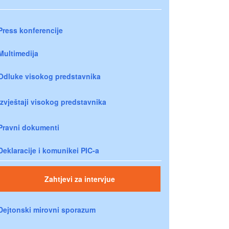
Press konferencije
Multimedija
Odluke visokog predstavnika
Izvještaji visokog predstavnika
Pravni dokumenti
Deklaracije i komunikei PIC-a
Zahtjevi za intervjue
Dejtonski mirovni sporazum