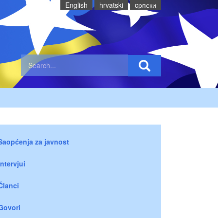
English
hrvatski
cрпски
Saopćenja za javnost
Intervjui
Članci
Govori