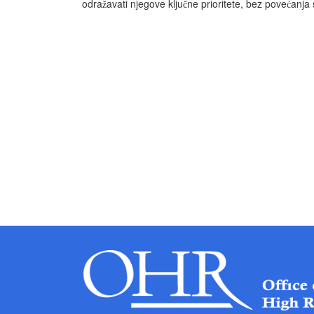
odra
avati njegove klju
ne prioritete, bez pove
anja 
ž
č
ć