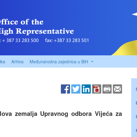
ika
Arhiva
Međunarodna zajednica u BiH
lova zemalja Upravnog odbora Vijeća za