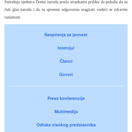
Sutrašnja sjednica Doma naroda pruža strankama priliku da pokažu da su
čuli glas naroda i da su spremni odgovorno reagirati vodeći se zdravim
razumom.
Saopćenja za javnost
Intervjui
Članci
Govori
Press konferencije
Multimedija
Odluke visokog predstavnika