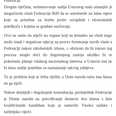
Federaciji.
Drugim riječima, neimenovanje sudija Ustavnog suda umanjilo je
mogućnosti vlasti Federacije BiH da se usredsrede na hitne mjere
koje su potrebne za borbu protiv socijalnih i ekonomskih
poteškoća s kojima se građani suočavaju.
Ovo ne samo da utječe na organe koji su trenutno na vlasti nego
može imati i negativan utjecaj na proces formiranja novih vlasti u
Federaciji nakon oktobarskih izbora, s obzirom da bi tokom tog
procesa moglo doći do dugotrajnog zastoja ukoliko bi se
pokrenulo pitanje vitalnog nacionalnog interesa, a Ustavni sud ne
bi imao sudije potrebne za razmatranje takvog zahtjeva.
To je problem koji se treba riješiti, a Dom naroda sutra ima šansu
da ga riješi.
Nakon detaljnih i dugotrajnih konsultacija, predsjednik Federacije
je Domu naroda na potvrđivanje dostavio dva imena s liste
kvalificiranih kandidata koju je sastavilo Visoko sudsko i
tužiteljsko vijeće.