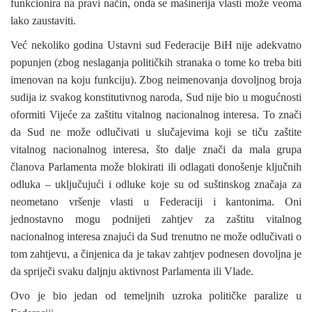
funkcionira na pravi način, onda se mašinerija vlasti može veoma
lako zaustaviti.
Već nekoliko godina Ustavni sud Federacije BiH nije adekvatno
popunjen (zbog neslaganja političkih stranaka o tome ko treba biti
imenovan na koju funkciju). Zbog neimenovanja dovoljnog broja
sudija iz svakog konstitutivnog naroda, Sud nije bio u mogućnosti
oformiti Vijeće za zaštitu vitalnog nacionalnog interesa. To znači
da Sud ne može odlučivati u slučajevima koji se tiču zaštite
vitalnog nacionalnog interesa, što dalje znači da mala grupa
članova Parlamenta može blokirati ili odlagati donošenje ključnih
odluka – uključujući i odluke koje su od suštinskog značaja za
neometano vršenje vlasti u Federaciji i kantonima. Oni
jednostavno mogu podnijeti zahtjev za zaštitu vitalnog
nacionalnog interesa znajući da Sud trenutno ne može odlučivati o
tom zahtjevu, a činjenica da je takav zahtjev podnesen dovoljna je
da spriječi svaku daljnju aktivnost Parlamenta ili Vlade.
Ovo je bio jedan od temeljnih uzroka političke paralize u