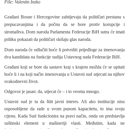
Piše: Valentin Inzko
Građani Bosne i Hercegovine zahtijevaju da političari prestanu s
prepucavanjima i da počnu da se bore protiv korupcije i
siromaštva. Dom naroda Parlamenta Federacije BiH sutra će imati
priliku pokazati da političari slušaju glas naroda.
Dom naroda će odlučiti hoće li potvrditi prijedloge za imenovanja
dva kandidata na funkcije sudija Ustavnog suda Federacije BiH.
Građani koji se bore da sastave kraj s krajem možda će se upitati
hoće li i na koji način imenovanja u Ustavni sud utjecati na njihov
svakodnevni život.
Odgovor je jasan: da, utjecat će – i to veoma mnogo.
Ustavni sud je tu da štiti javni interes. Ali ako institucije nisu
osposobljene da rade u svom punom kapacitetu, to ima svoju
cijenu. Kada Sud funkcionira na pravi način, onda on predstavlja
suštinski element u mašineriji vlasti. Međutim, kada ne